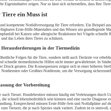
Eigeninitiative zeigen. Nur so lässt sich sicherstellen, dass Ihre Tier
 Tiere ein Muss ist
 und kompetente Notfallversorgung für Tiere erfordern. Ein Beispiel au
erfügbaren Erste-Hilfe-Materialien und das Wissen um grundlegende Ma
anfall bei Katzen oder allergische Reaktionen bei Vögeln schnelle Re
 und das Leben ihres Tieres zu schützen.
 Herausforderungen in der Tiermedizin
dheitliche Folgen für die Tiere, sondern stellt auch Tierärzte vor erh
d schnelle tiermedizinische Hilfen nicht immer gewährleistet. In Städt
er Druck geraten. Die Konsequenzen zeigen sich in einer höheren Sterbl
otdiensten oder Großtier-Notdienste, um die Versorgung sicherzustelle
passung der Vorbereitung
 nach Tierart. Hundebesitzer müssen häufig mit Verletzungen durch Un
die schnell lebensbedrohlich sein können und eine rasche Diagnose er
andlung. Entsprechend müssen Erste-Hilfe-Sets und Notfallpläne auf die 
m Tierarzt, die je nach Spezies stark variiert. Zudem ist es sinnvoll,