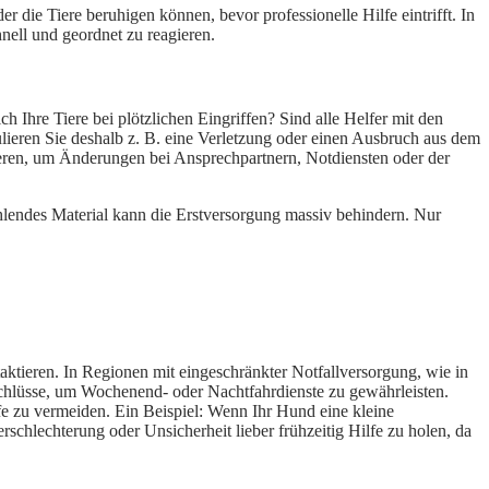
r die Tiere beruhigen können, bevor professionelle Hilfe eintrifft. In
nell und geordnet zu reagieren.
h Ihre Tiere bei plötzlichen Eingriffen? Sind alle Helfer mit den
lieren Sie deshalb z. B. eine Verletzung oder einen Ausbruch aus dem
isieren, um Änderungen bei Ansprechpartnern, Notdiensten oder der
fehlendes Material kann die Erstversorgung massiv behindern. Nur
taktieren. In Regionen mit eingeschränkter Notfallversorgung, wie in
schlüsse, um Wochenend- oder Nachtfahrdienste zu gewährleisten.
fe zu vermeiden. Ein Beispiel: Wenn Ihr Hund eine kleine
rschlechterung oder Unsicherheit lieber frühzeitig Hilfe zu holen, da