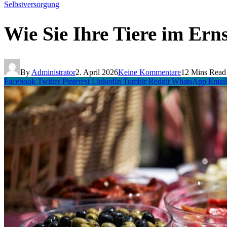
Selbstversorgung
Wie Sie Ihre Tiere im Erns
By
Administrator
2. April 2026
Keine Kommentare
12 Mins Read
Facebook
Twitter
Pinterest
LinkedIn
Tumblr
Reddit
WhatsApp
Email