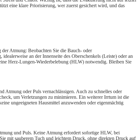
zt eine klare Priorisierung, wer zuerst gesichert wird, und das
fung der Atmung: Beobachten Sie die Bauch- oder
idealerweise an der Innenseite des Oberschenkels (Leiste) oder an
end eine Herz-Lungen-Wiederbelebung (HLW) notwendig. Bleiben Sie
und Atmung oder Puls vernachlässigen. Auch zu schnelles oder
eck, um Verletzungen zu minimieren. Ein weiterer Irrtum ist die
d, keine ungeeigneten Hausmittel anzuwenden oder eigenmächtig
 Atmung und Puls. Keine Atmung erfordert sofortige HLW, bei
n Sie mit sauberem Tuch und leichtem Druck, ohne direkten Druck auf