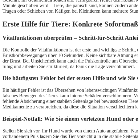
Minute geschoben wird – Tiere, die panisch sind, können zudem andere
Tragen oder Schieben von Käfigen bei Kleintieren kann mehrere Stun
Erste Hilfe für Tiere: Konkrete Sofortma
Vitalfunktionen überprüfen – Schritt-für-Schritt Anle
Die Kontrolle der Vitalfunktionen ist der erste und wichtigste Schri
Brustkorbbewegungen über 10 Sekunden. Keine sichtbare Atmung erfor
der Brust. Bei Unsicherheit kann auch die Pulskontrolle am Obersc
ruhig und arbeiten Sie strukturiert, da Panik die Lage verschlimmert.
Die häufigsten Fehler bei der ersten Hilfe und wie Sie
Ein häufiger Fehler ist das Übersehen von lebenswichtigen Vitalfunk
falsches Bewegen des Tieres kann interne Schäden verschlimmern. Ve
fehlende Absicherung einer stabilen Seitenlage bei bewusstlosen Tie
Medikamente zu verabreichen, da diese die Situation verschlechtern 
Beispiel-Notfall: Wie Sie einem verletzten Hund oder e
Stellen Sie sich vor, Ihr Hund wurde von einem Auto angefahren. Nac
vorhandenem Puls lagern Sie das Tier vorsichtig in die stabile Seit