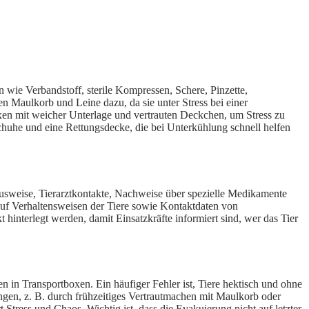
en wie Verbandstoff, sterile Kompressen, Schere, Pinzette,
n Maulkorb und Leine dazu, da sie unter Stress bei einer
en mit weicher Unterlage und vertrauten Deckchen, um Stress zu
chuhe und eine Rettungsdecke, die bei Unterkühlung schnell helfen
ausweise, Tierarztkontakte, Nachweise über spezielle Medikamente
auf Verhaltensweisen der Tiere sowie Kontaktdaten von
 hinterlegt werden, damit Einsatzkräfte informiert sind, wer das Tier
n in Transportboxen. Ein häufiger Fehler ist, Tiere hektisch und ohne
ungen, z. B. durch frühzeitiges Vertrautmachen mit Maulkorb oder
 Stress und Chaos. Wichtig ist, dass die Evakuierung nicht auf letzter