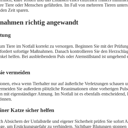
 Tiere oder Menschen gefährden. Im Fall von mehreren Tieren unterstüt
den Zeit sparen.
ßnahmen richtig angewandt
itung
tt, um Tiere im Notfall korrekt zu versorgen. Beginnen Sie mit der Prü
dert sofortige Maßnahmen. Danach kontrollieren Sie den Herzschlag, 
henkel helfen. Bei ausbleibendem Puls oder Atemstillstand ist umgeh
 sie vermeiden
tionen, etwa wenn Tierhalter nur auf äußerliche Verletzungen schauen 
rmeiden Sie außerdem plötzliche Reanimationen ohne vorherigen Pulsch
ren mit eigenständiger Atmung. Im Notfall ist es ebenfalls entscheiden
können.
iner Katze sicher helfen
h Absichern der Unfallstelle und eigener Sicherheit prüfen Sie sofort
enlage, um Erstickungsgefahr zu verhindern. Sichtbare Blutungen stoppe