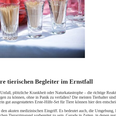
re tierischen Begleiter im Ernstfall
b Unfall, plötzliche Krankheit oder Naturkatastrophe – die richtige R
rgen zu können, ohne in Panik zu verfallen? Die meisten Tierhalter sind
ein gut ausgestattetes Erste-Hilfe-Set für Tiere können hier den entsc
 den akuten medizinischen Eingriff. Es bedeutet auch, die Umgebung, 
hen Tierarztmangel vorbereitet zu sein. Gerade in Zeiten, in denen reg