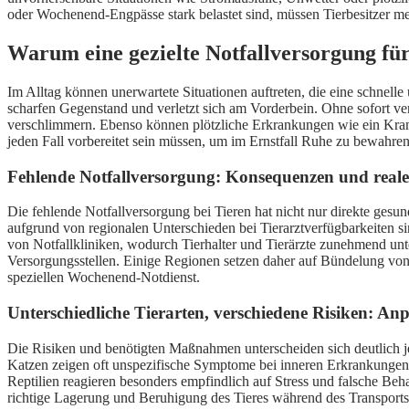
oder Wochenend-Engpässe stark belastet sind, müssen Tierbesitzer mehr 
Warum eine gezielte Notfallversorgung für
Im Alltag können unerwartete Situationen auftreten, die eine schnelle
scharfen Gegenstand und verletzt sich am Vorderbein. Ohne sofort v
verschlimmern. Ebenso können plötzliche Erkrankungen wie ein Krampf
jeden Fall vorbereitet sein müssen, um im Ernstfall Ruhe zu bewahren
Fehlende Notfallversorgung: Konsequenzen und reale
Die fehlende Notfallversorgung bei Tieren hat nicht nur direkte gesun
aufgrund von regionalen Unterschieden bei Tierarztverfügbarkeiten sin
von Notfallkliniken, wodurch Tierhalter und Tierärzte zunehmend unt
Versorgungsstellen. Einige Regionen setzen daher auf Bündelung von N
speziellen Wochenend-Notdienst.
Unterschiedliche Tierarten, verschiedene Risiken: An
Die Risiken und benötigten Maßnahmen unterscheiden sich deutlich je
Katzen zeigen oft unspezifische Symptome bei inneren Erkrankungen, 
Reptilien reagieren besonders empfindlich auf Stress und falsche Beh
richtige Lagerung und Beruhigung des Tieres während des Transports zu