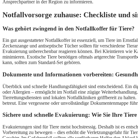
Ansprechpartner in der Region zu informieren.
Notfallvorsorge zuhause: Checkliste und s
Was gehört zwingend in den Notfallkoffer für Tiere?
Ein gut ausgestatteter Notfallkoffer ist essenziell, um Tiere im Ernst
Zeckenzange und antiseptische Tücher sollten für verschiedene Tierar
Evakuierung unberechenbar reagieren können. Bei Kleintieren wie K
minimieren. Exotische Tiere benötigen oftmals artgerechte Transport
kann, sollten zum Standard-Set gehören.
Dokumente und Informationen vorbereiten: Gesundhe
Überblick und schnelle Handlungsfähigkeit sind entscheidend. Ein d
oder Allergien – ermöglicht im Notfall eine zügige Weiterbehandlung
Tierrettungsdiensten und lokalen Notfallkliniken griffbereit zu halten
betreut. Eine vergessene oder unvollständige Dokumentenmappe führt
Sichere und schnelle Evakuierung: Wie Sie Ihre Tiere
Evakuierungen sind für Tiere meist hochstressig. Deshalb ist es ents
Vorbereitung zu bewegen – dies erhöht die Verletzungsgefahr für Tier
Geschirr. Im Gefahrenfall sollten alle verfügbaren Helfer den Ablauf k