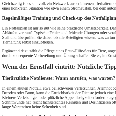
Gleichzeitig ist es sinnvoll, ein Netzwerk aus erfahrenen Tierhaltern 
einer konkreten Situation wie etwa einem Stromausfall, bei dem autom
Regelmäßiges Training und Check-up des Notfallpla
Ein Notfallplan ist nur so gut wie seine praktische Umsetzbarkeit. Dah
Abläufen vertraut? Typische Fehler sind fehlende Übungen oder veral
Stall und überprüfen Sie dabei, ob alle Beteiligten wissen, was zu tu
Tierhaltung selbst einzupflegen.
Ergänzend dazu zählt die Pflege eines Erste-Hilfe-Sets für Tiere, ang
durch konsequente Vorbereitung und Übung schaffen Sie es, im Ernstfa
Wenn der Ernstfall eintritt: Nützliche Tip
Tierärztliche Notdienste: Wann anrufen, was warten?
In einem akuten Notfall, etwa bei schweren Verletzungen, Atemnot oder
Dresden oder Bonn, kann die Erreichbarkeit der Dienste jedoch eine 
Kleinere Verletzungen oder plötzliche Appetitlosigkeit erfordern da
Schnittwunde hat, reicht fachgerechtes Reinigen und Desinfizieren oft
lange Wartezeiten keine Seltenheit sind.