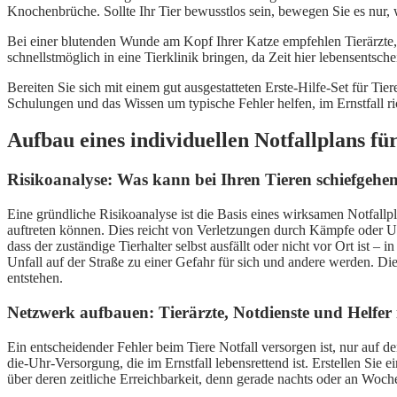
Knochenbrüche. Sollte Ihr Tier bewusstlos sein, bewegen Sie es nur,
Bei einer blutenden Wunde am Kopf Ihrer Katze empfehlen Tierärzte, 
schnellstmöglich in eine Tierklinik bringen, da Zeit hier lebensentsche
Bereiten Sie sich mit einem gut ausgestatteten Erste-Hilfe-Set für Tie
Schulungen und das Wissen um typische Fehler helfen, im Ernstfall ri
Aufbau eines individuellen Notfallplans fü
Risikoanalyse: Was kann bei Ihren Tieren schiefgehe
Eine gründliche Risikoanalyse ist die Basis eines wirksamen Notfallpl
auftreten können. Dies reicht von Verletzungen durch Kämpfe oder Unf
dass der zuständige Tierhalter selbst ausfällt oder nicht vor Ort ist 
Unfall auf der Straße zu einer Gefahr für sich und andere werden. Di
entstehen.
Netzwerk aufbauen: Tierärzte, Notdienste und Helfer
Ein entscheidender Fehler beim Tiere Notfall versorgen ist, nur auf de
die-Uhr-Versorgung, die im Ernstfall lebensrettend ist. Erstellen Sie 
über deren zeitliche Erreichbarkeit, denn gerade nachts oder an Woche