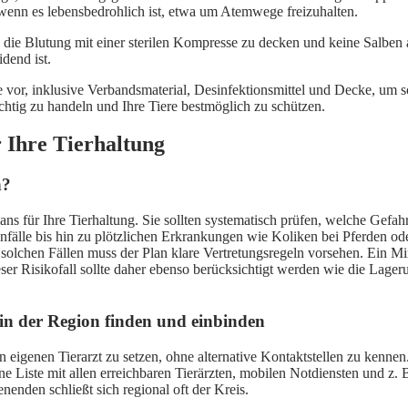
 wenn es lebensbedrohlich ist, etwa um Atemwege freizuhalten.
die Blutung mit einer sterilen Kompresse zu decken und keine Salben au
idend ist.
re vor, inklusive Verbandsmaterial, Desinfektionsmittel und Decke, um s
chtig zu handeln und Ihre Tiere bestmöglich zu schützen.
r Ihre Tierhaltung
n?
ans für Ihre Tierhaltung. Sie sollten systematisch prüfen, welche Gefah
älle bis hin zu plötzlichen Erkrankungen wie Koliken bei Pferden oder
– in solchen Fällen muss der Plan klare Vertretungsregeln vorsehen. Ein
eser Risikofall sollte daher ebenso berücksichtigt werden wie die Lage
 in der Region finden und einbinden
n eigenen Tierarzt zu setzen, ohne alternative Kontaktstellen zu kennen.
eine Liste mit allen erreichbaren Tierärzten, mobilen Notdiensten und z.
nenden schließt sich regional oft der Kreis.