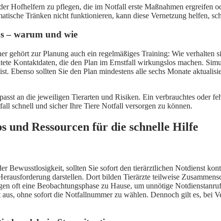
oder Hofhelfern zu pflegen, die im Notfall erste Maßnahmen ergreifen ode
atische Tränken nicht funktionieren, kann diese Vernetzung helfen, sch
ns – warum und wie
er gehört zur Planung auch ein regelmäßiges Training: Wie verhalten sic
tete Kontaktdaten, die den Plan im Ernstfall wirkungslos machen. Simu
n ist. Ebenso sollten Sie den Plan mindestens alle sechs Monate aktual
epasst an die jeweiligen Tierarten und Risiken. Ein verbrauchtes oder 
ll schnell und sicher Ihre Tiere Notfall versorgen zu können.
ps und Ressourcen für die schnelle Hilfe
 Bewusstlosigkeit, sollten Sie sofort den tierärztlichen Notdienst kon
Herausforderung darstellen. Dort bilden Tierärzte teilweise Zusammen
gegen oft eine Beobachtungsphase zu Hause, um unnötige Notdienstanru
 aus, ohne sofort die Notfallnummer zu wählen. Dennoch gilt es, bei Ve