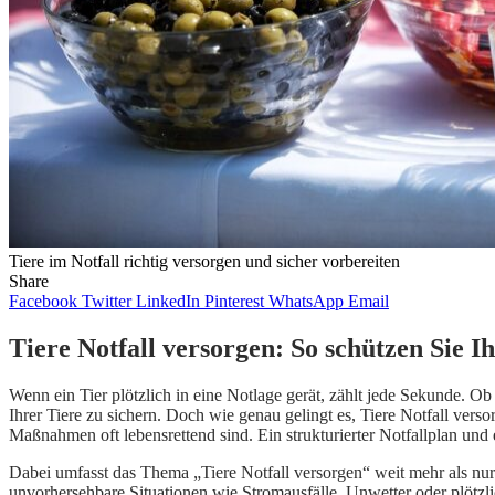
Tiere im Notfall richtig versorgen und sicher vorbereiten
Share
Facebook
Twitter
LinkedIn
Pinterest
WhatsApp
Email
Tiere Notfall versorgen: So schützen Sie Ih
Wenn ein Tier plötzlich in eine Notlage gerät, zählt jede Sekunde. O
Ihrer Tiere zu sichern. Doch wie genau gelingt es, Tiere Notfall verso
Maßnahmen oft lebensrettend sind. Ein strukturierter Notfallplan und 
Dabei umfasst das Thema „Tiere Notfall versorgen“ weit mehr als nur
unvorhersehbare Situationen wie Stromausfälle, Unwetter oder plötzlic