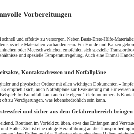
innvolle Vorbereitungen
fall schnell und effektiv zu versorgen. Neben Basis-Erste-Hilfe-Materiali
ten spezielle Materialien vorhanden sein. Für Hunde und Katzen gehöre
aninchen oder Meerschweinchen empfehlen sich spezielle Transportbox
behältnisse und spezielle Temperaturregelung. Auch eine Einmal-Hands
itsakte, Kontaktadressen und Notfallpläne
igitaler und physischer Ordner mit allen wichtigen Dokumenten – Impf
. Es empfiehlt sich, auch Notfallpläne zur Evakuierung mit Hinweisen 
. Beispiel: Im Brandfall kann auch die eigene Telefonnummer als Kontakt
 oft zu Verzögerungen, was lebensbedrohlich sein kann.
 stressfrei und sicher aus dem Gefahrenbereich bringen
cheidend, Routinen im Vorfeld zu üben, etwa das Einfangen und Verstaue
 und Halter. Ziel ist eine ruhige Heranführung an die Transportbeding
ennen; klare Rollen und das Entlasten eines einzelnen Halters minimiert