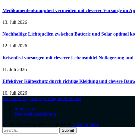
Medikamentenknappheit vermeiden mit cleverer Vorsorge im A
13. Juli 2026
Nachhaltige Lichtquellen zwischen Batterie und Solar optimal k
12. Juli 2026
Krisenfest vorsorgen mit cleverer Lebensmittel Notlagerung und 
11. Juli 2026
Effektiver Kälteschutz durch richtige Kleidung und clevere Bau
10. Juli 2026
Facebook
X (Twitter)
Instagram
Pinterest
Impressum
Datenschutzerklärung
© 2026 ThemeSphere. Designed by
ThemeSphere
.
Submit