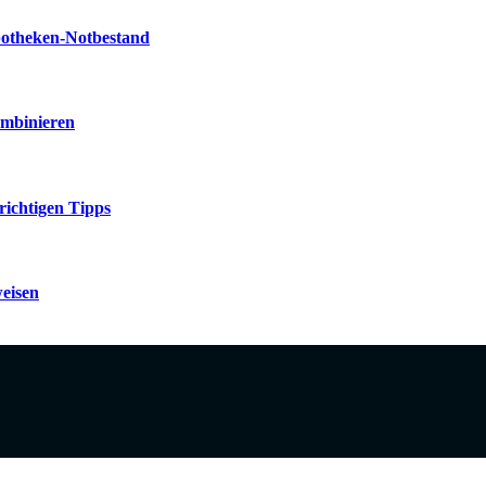
potheken-Notbestand
ombinieren
richtigen Tipps
weisen