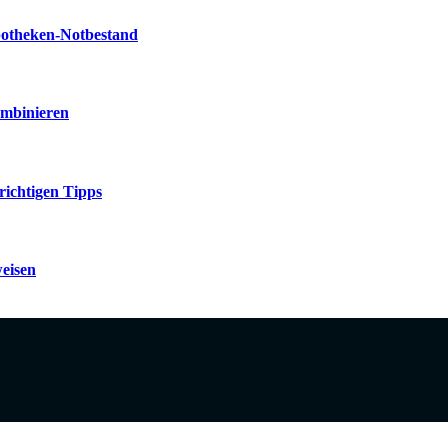
potheken-Notbestand
ombinieren
richtigen Tipps
weisen