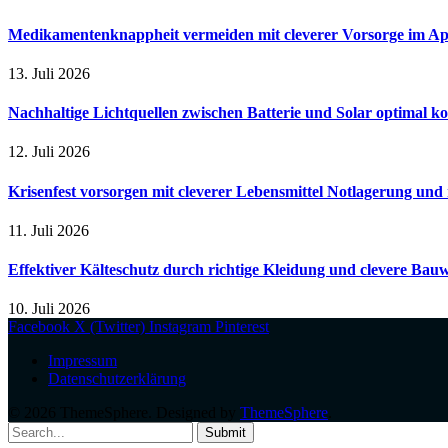
Medikamentenknappheit vermeiden mit cleverer Vorsorge im A
13. Juli 2026
Nachhaltige Lichtquellen zwischen Batterie und Solar optimal k
12. Juli 2026
Krisenfest vorsorgen mit cleverer Lebensmittel Notlagerung und 
11. Juli 2026
Effektiver Kälteschutz durch richtige Kleidung und clevere Bau
10. Juli 2026
Facebook
X (Twitter)
Instagram
Pinterest
Impressum
Datenschutzerklärung
© 2026 ThemeSphere. Designed by
ThemeSphere
.
Submit