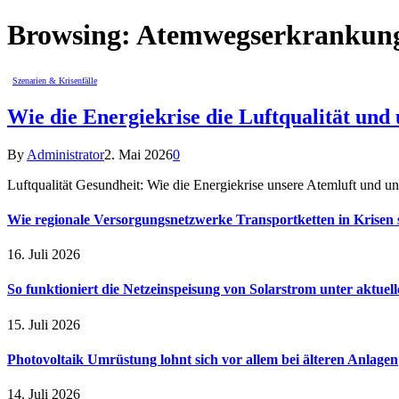
Browsing:
Atemwegserkrankung
Szenarien & Krisenfälle
Wie die Energiekrise die Luftqualität und 
By
Administrator
2. Mai 2026
0
Luftqualität Gesundheit: Wie die Energiekrise unsere Atemluft und u
Wie regionale Versorgungsnetzwerke Transportketten in Krisen s
16. Juli 2026
So funktioniert die Netzeinspeisung von Solarstrom unter aktuel
15. Juli 2026
Photovoltaik Umrüstung lohnt sich vor allem bei älteren Anlagen
14. Juli 2026