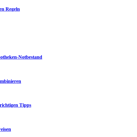
len Regeln
potheken-Notbestand
ombinieren
richtigen Tipps
weisen