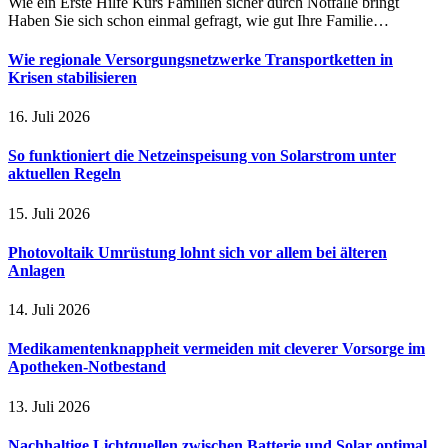
Wie ein Erste Hilfe Kurs Familien sicher durch Notfälle bringt
Haben Sie sich schon einmal gefragt, wie gut Ihre Familie…
Wie regionale Versorgungsnetzwerke Transportketten in
Krisen stabilisieren
16. Juli 2026
So funktioniert die Netzeinspeisung von Solarstrom unter
aktuellen Regeln
15. Juli 2026
Photovoltaik Umrüstung lohnt sich vor allem bei älteren
Anlagen
14. Juli 2026
Medikamentenknappheit vermeiden mit cleverer Vorsorge im
Apotheken-Notbestand
13. Juli 2026
Nachhaltige Lichtquellen zwischen Batterie und Solar optimal