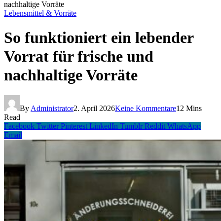
nachhaltige Vorräte
Lebensmittel & Vorräte
So funktioniert ein lebender
Vorrat für frische und
nachhaltige Vorräte
By
Administrator
2. April 2026
Keine Kommentare
12 Mins
Read
Facebook
Twitter
Pinterest
LinkedIn
Tumblr
Reddit
WhatsApp
Email