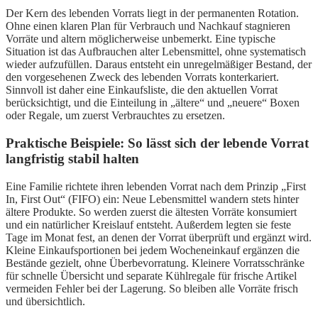
Der Kern des lebenden Vorrats liegt in der permanenten Rotation.
Ohne einen klaren Plan für Verbrauch und Nachkauf stagnieren
Vorräte und altern möglicherweise unbemerkt. Eine typische
Situation ist das Aufbrauchen alter Lebensmittel, ohne systematisch
wieder aufzufüllen. Daraus entsteht ein unregelmäßiger Bestand, der
den vorgesehenen Zweck des lebenden Vorrats konterkariert.
Sinnvoll ist daher eine Einkaufsliste, die den aktuellen Vorrat
berücksichtigt, und die Einteilung in „ältere“ und „neuere“ Boxen
oder Regale, um zuerst Verbrauchtes zu ersetzen.
Praktische Beispiele: So lässt sich der lebende Vorrat
langfristig stabil halten
Eine Familie richtete ihren lebenden Vorrat nach dem Prinzip „First
In, First Out“ (FIFO) ein: Neue Lebensmittel wandern stets hinter
ältere Produkte. So werden zuerst die ältesten Vorräte konsumiert
und ein natürlicher Kreislauf entsteht. Außerdem legten sie feste
Tage im Monat fest, an denen der Vorrat überprüft und ergänzt wird.
Kleine Einkaufsportionen bei jedem Wocheneinkauf ergänzen die
Bestände gezielt, ohne Überbevorratung. Kleinere Vorratsschränke
für schnelle Übersicht und separate Kühlregale für frische Artikel
vermeiden Fehler bei der Lagerung. So bleiben alle Vorräte frisch
und übersichtlich.