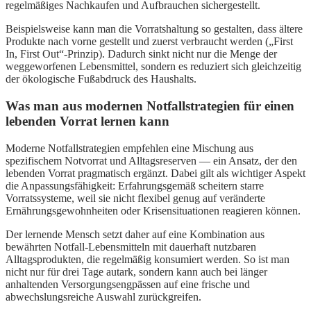
regelmäßiges Nachkaufen und Aufbrauchen sichergestellt.
Beispielsweise kann man die Vorratshaltung so gestalten, dass ältere
Produkte nach vorne gestellt und zuerst verbraucht werden („First
In, First Out“-Prinzip). Dadurch sinkt nicht nur die Menge der
weggeworfenen Lebensmittel, sondern es reduziert sich gleichzeitig
der ökologische Fußabdruck des Haushalts.
Was man aus modernen Notfallstrategien für einen
lebenden Vorrat lernen kann
Moderne Notfallstrategien empfehlen eine Mischung aus
spezifischem Notvorrat und Alltagsreserven — ein Ansatz, der den
lebenden Vorrat pragmatisch ergänzt. Dabei gilt als wichtiger Aspekt
die Anpassungsfähigkeit: Erfahrungsgemäß scheitern starre
Vorratssysteme, weil sie nicht flexibel genug auf veränderte
Ernährungsgewohnheiten oder Krisensituationen reagieren können.
Der lernende Mensch setzt daher auf eine Kombination aus
bewährten Notfall-Lebensmitteln mit dauerhaft nutzbaren
Alltagsprodukten, die regelmäßig konsumiert werden. So ist man
nicht nur für drei Tage autark, sondern kann auch bei länger
anhaltenden Versorgungsengpässen auf eine frische und
abwechslungsreiche Auswahl zurückgreifen.