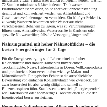
mindestens 2 Liter Trinkwasser täglich eingeplant werden, was für
72 Stunden mindestens 6 Liter bedeutet. Trinkwasser in
Plastikflaschen ist praktisch, sollte aber vor Sonneneinstrahlung
geschützt und kühl gelagert werden, um Algenbildung und
Geschmacksveränderungen zu vermeiden. Ein häufiger Fehler ist,
zu wenig Wasser zu bevorraten oder Wasser aus nicht
verschlossenen Behältern zu lagern, was zu Verunreinigungen
führen kann. Alternative sind Wasservorräte in Kanistern oder
spezielle Notwasserfilter, falls die Versorgung länger ausfällt.
Nahrungsmittel mit hoher Nährstoffdichte – die
besten Energiebringer für 3 Tage
Für die Energieversorgung sind Lebensmittel mit hoher
Kaloriendichte und stabiler Haltbarkeit unverzichtbar.
Trockenfrüchte, Nüsse, Hülsenfrüchte in Dosen, Vollkornprodukte
und proteinreiche Konserven liefern wichtige Makro- und
Mikronährstoffe. Ein typischer Fehler ist die ausschließliche
Bevorratung von einfachen Kohlenhydraten wie Zwieback, der
zwar konserviert ist, aber wenig sättigt und schnell zu
Blutzuckerspitzen führt. Stattdessen bieten sich „Energiespender“
wie Haferflocken oder hochwertiges Trockenfleisch an, die den
Energiebedarf besser ausgleichen.
Besondere Anforderungen: Allergien, Kinder und