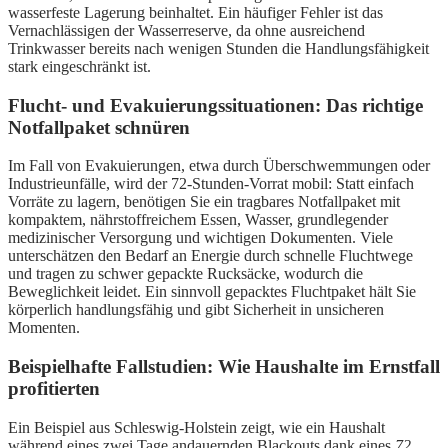
wasserfeste Lagerung beinhaltet. Ein häufiger Fehler ist das
Vernachlässigen der Wasserreserve, da ohne ausreichend
Trinkwasser bereits nach wenigen Stunden die Handlungsfähigkeit
stark eingeschränkt ist.
Flucht- und Evakuierungssituationen: Das richtige
Notfallpaket schnüren
Im Fall von Evakuierungen, etwa durch Überschwemmungen oder
Industrieunfälle, wird der 72-Stunden-Vorrat mobil: Statt einfach
Vorräte zu lagern, benötigen Sie ein tragbares Notfallpaket mit
kompaktem, nährstoffreichem Essen, Wasser, grundlegender
medizinischer Versorgung und wichtigen Dokumenten. Viele
unterschätzen den Bedarf an Energie durch schnelle Fluchtwege
und tragen zu schwer gepackte Rucksäcke, wodurch die
Beweglichkeit leidet. Ein sinnvoll gepacktes Fluchtpaket hält Sie
körperlich handlungsfähig und gibt Sicherheit in unsicheren
Momenten.
Beispielhafte Fallstudien: Wie Haushalte im Ernstfall
profitierten
Ein Beispiel aus Schleswig-Holstein zeigt, wie ein Haushalt
während eines zwei Tage andauernden Blackouts dank eines
72