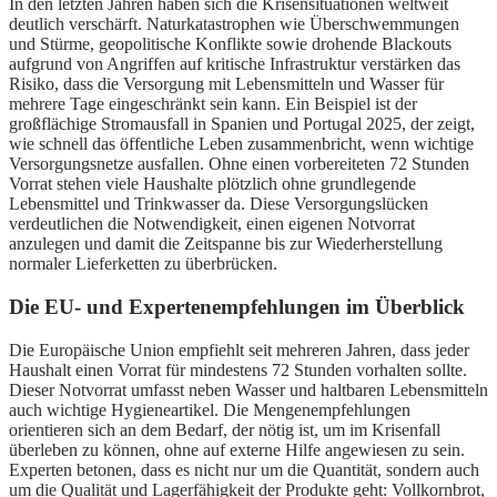
In den letzten Jahren haben sich die Krisensituationen weltweit
deutlich verschärft. Naturkatastrophen wie Überschwemmungen
und Stürme, geopolitische Konflikte sowie drohende Blackouts
aufgrund von Angriffen auf kritische Infrastruktur verstärken das
Risiko, dass die Versorgung mit Lebensmitteln und Wasser für
mehrere Tage eingeschränkt sein kann. Ein Beispiel ist der
großflächige Stromausfall in Spanien und Portugal 2025, der zeigt,
wie schnell das öffentliche Leben zusammenbricht, wenn wichtige
Versorgungsnetze ausfallen. Ohne einen vorbereiteten 72 Stunden
Vorrat stehen viele Haushalte plötzlich ohne grundlegende
Lebensmittel und Trinkwasser da. Diese Versorgungslücken
verdeutlichen die Notwendigkeit, einen eigenen Notvorrat
anzulegen und damit die Zeitspanne bis zur Wiederherstellung
normaler Lieferketten zu überbrücken.
Die EU- und Expertenempfehlungen im Überblick
Die Europäische Union empfiehlt seit mehreren Jahren, dass jeder
Haushalt einen Vorrat für mindestens 72 Stunden vorhalten sollte.
Dieser Notvorrat umfasst neben Wasser und haltbaren Lebensmitteln
auch wichtige Hygieneartikel. Die Mengenempfehlungen
orientieren sich an dem Bedarf, der nötig ist, um im Krisenfall
überleben zu können, ohne auf externe Hilfe angewiesen zu sein.
Experten betonen, dass es nicht nur um die Quantität, sondern auch
um die Qualität und Lagerfähigkeit der Produkte geht: Vollkornbrot,