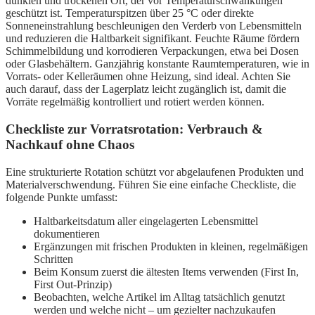
dunklen und trockenen Ort, der vor Temperaturschwankungen
geschützt ist. Temperaturspitzen über 25 °C oder direkte
Sonneneinstrahlung beschleunigen den Verderb von Lebensmitteln
und reduzieren die Haltbarkeit signifikant. Feuchte Räume fördern
Schimmelbildung und korrodieren Verpackungen, etwa bei Dosen
oder Glasbehältern. Ganzjährig konstante Raumtemperaturen, wie in
Vorrats- oder Kelleräumen ohne Heizung, sind ideal. Achten Sie
auch darauf, dass der Lagerplatz leicht zugänglich ist, damit die
Vorräte regelmäßig kontrolliert und rotiert werden können.
Checkliste zur Vorratsrotation: Verbrauch &
Nachkauf ohne Chaos
Eine strukturierte Rotation schützt vor abgelaufenen Produkten und
Materialverschwendung. Führen Sie eine einfache Checkliste, die
folgende Punkte umfasst:
Haltbarkeitsdatum aller eingelagerten Lebensmittel
dokumentieren
Ergänzungen mit frischen Produkten in kleinen, regelmäßigen
Schritten
Beim Konsum zuerst die ältesten Items verwenden (First In,
First Out-Prinzip)
Beobachten, welche Artikel im Alltag tatsächlich genutzt
werden und welche nicht – um gezielter nachzukaufen