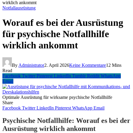
wirklich ankommt
Notfallausrüstung
Worauf es bei der Ausrüstung
für psychische Notfallhilfe
wirklich ankommt
By
Administrator
2. April 2026
Keine Kommentare
12 Mins
Read
Facebook
Twitter
Pinterest
LinkedIn
Tumblr
Reddit
WhatsApp
Email
Optimale Ausrüstung für wirksame psychische Notfallhilfe
Share
Facebook
Twitter
LinkedIn
Pinterest
WhatsApp
Email
Psychische Notfallhilfe: Worauf es bei der
Ausrüstung wirklich ankommt