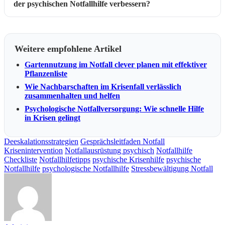
der psychischen Notfallhilfe verbessern?
Weitere empfohlene Artikel
Gartennutzung im Notfall clever planen mit effektiver
Pflanzenliste
Wie Nachbarschaften im Krisenfall verlässlich
zusammenhalten und helfen
Psychologische Notfallversorgung: Wie schnelle Hilfe
in Krisen gelingt
Deeskalationsstrategien
Gesprächsleitfaden Notfall
Krisenintervention
Notfallausrüstung psychisch
Notfallhilfe
Checkliste
Notfallhilfetipps
psychische Krisenhilfe
psychische
Notfallhilfe
psychologische Notfallhilfe
Stressbewältigung Notfall