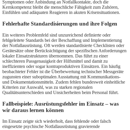
Symptomen oder Anbindung an Notfallkontakte, doch die
Kernkompetenz bleibt die menschliche Fähigkeit zum Zuhören,
Einfühlen und adäquaten Reagieren in akuten Krisensituationen.
Fehlerhafte Standardisierungen und ihre Folgen
Ein weiteres Problemfeld sind unzureichend definierte oder
fehlgeleitete Standards bei der Beschaffung und Implementierung
der Notfallausrüstung. Oft werden standardisierte Checklisten oder
Gerätesätze ohne Berücksichtigung der spezifischen Anforderungen
lokaler Einsatzstrukturen übernommen. Das führt zu einer
schlechteren Passgenauigkeit der Hilfsmittel und damit zu
ineffizienten oder sogar kontraproduktiven Einsätzen. Ein häufig
beobachteter Fehler ist die Überbewertung technischer Messgeräte
zugunsten einer suboptimalen Ausstattung mit Kommunikations-
und Dokumentationsmitteln. Zudem fehlen bundesweit einheitliche
Kriterien zur Auswahl, was zu starken regionalen
Qualitätsunterschieden und Unsicherheiten beim Personal führt.
Fallbeispiele: Ausrüstungsfehler im Einsatz – was
wir daraus lernen können
Im Einsatz zeigte sich wiederholt, dass fehlende oder falsch
eingesetzte psychische Notfallausrüstung gravierende