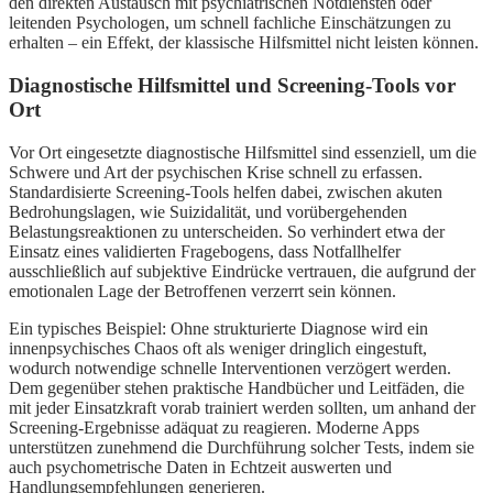
den direkten Austausch mit psychiatrischen Notdiensten oder
leitenden Psychologen, um schnell fachliche Einschätzungen zu
erhalten – ein Effekt, der klassische Hilfsmittel nicht leisten können.
Diagnostische Hilfsmittel und Screening-Tools vor
Ort
Vor Ort eingesetzte diagnostische Hilfsmittel sind essenziell, um die
Schwere und Art der psychischen Krise schnell zu erfassen.
Standardisierte Screening-Tools helfen dabei, zwischen akuten
Bedrohungslagen, wie Suizidalität, und vorübergehenden
Belastungsreaktionen zu unterscheiden. So verhindert etwa der
Einsatz eines validierten Fragebogens, dass Notfallhelfer
ausschließlich auf subjektive Eindrücke vertrauen, die aufgrund der
emotionalen Lage der Betroffenen verzerrt sein können.
Ein typisches Beispiel: Ohne strukturierte Diagnose wird ein
innenpsychisches Chaos oft als weniger dringlich eingestuft,
wodurch notwendige schnelle Interventionen verzögert werden.
Dem gegenüber stehen praktische Handbücher und Leitfäden, die
mit jeder Einsatzkraft vorab trainiert werden sollten, um anhand der
Screening-Ergebnisse adäquat zu reagieren. Moderne Apps
unterstützen zunehmend die Durchführung solcher Tests, indem sie
auch psychometrische Daten in Echtzeit auswerten und
Handlungsempfehlungen generieren.