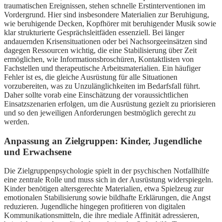
traumatischen Ereignissen, stehen schnelle Erstinterventionen im
Vordergrund. Hier sind insbesondere Materialien zur Beruhigung,
wie beruhigende Decken, Kopfhörer mit beruhigender Musik sowie
klar strukturierte Gesprächsleitfäden essenziell. Bei länger
andauernden Krisensituationen oder bei Nachsorgeeinsätzen sind
dagegen Ressourcen wichtig, die eine Stabilisierung über Zeit
ermöglichen, wie Informationsbroschüren, Kontaktlisten von
Fachstellen und therapeutische Arbeitsmaterialien. Ein häufiger
Fehler ist es, die gleiche Ausrüstung für alle Situationen
vorzubereiten, was zu Unzulänglichkeiten im Bedarfsfall führt.
Daher sollte vorab eine Einschätzung der voraussichtlichen
Einsatzszenarien erfolgen, um die Ausrüstung gezielt zu priorisieren
und so den jeweiligen Anforderungen bestmöglich gerecht zu
werden.
Anpassung an Zielgruppen: Kinder, Jugendliche
und Erwachsene
Die Zielgruppenpsychologie spielt in der psychischen Notfallhilfe
eine zentrale Rolle und muss sich in der Ausrüstung widerspiegeln.
Kinder benötigen altersgerechte Materialien, etwa Spielzeug zur
emotionalen Stabilisierung sowie bildhafte Erklärungen, die Angst
reduzieren. Jugendliche hingegen profitieren von digitalen
Kommunikationsmitteln, die ihre mediale Affinität adressieren,