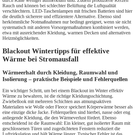
durch Kälte weniger aufmerksam sind. Zudem produzierte Kerzen
Rauch und können bei schlechter Belüftung die Luftqualität
verschlechtern. LED-Taschenlampen mit frischen Batterien sind hier
die deutlich sicherere und effizientere Alternative. Ebenso sind
herkömmliche Notmaßnahmen nur bedingt geeignet, wenn sie nicht
systematisch mit anderen Vorsorgemaßnahmen kombiniert werden,
etwa mit ausreichender Kleidung, warmen Decken und alternativen
Heizmöglichkeiten.
Blackout Wintertipps für effektive
Wärme bei Stromausfall
Wärmeerhalt durch Kleidung, Raumwahl und
Isolierung – praktische Beispiele und Fehlerquellen
Ein wichtiger Schritt, um bei einem Blackout im Winter effektiv
Wärme zu bewahren, ist die richtige Kleidungsschichtung.
Zwiebellook mit mehreren Schichten aus atmungsaktiven
Materialien wie Wolle oder Fleece speichert Körperwärme besser als
eine einzige dicke Jacke. Fehlerquellen sind hierbei, nasse oder eng
anliegende Kleidung, die den Wärmeverlust fördert. Ebenso
entscheidend ist die Raumwahl: Ein kleiner, gut isolierter Raum mit
geschlossenen Türen und zugedichteten Fenstern reduziert die
Luftzirkulation und hält Wärme länger. Typischer Fehler ist das