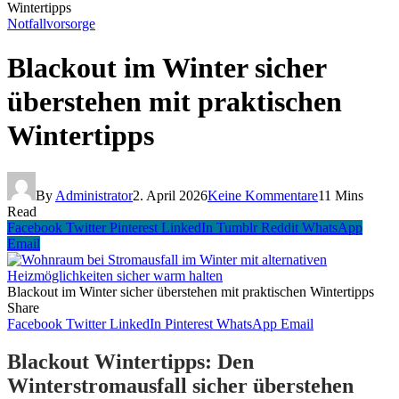
Wintertipps
Notfallvorsorge
Blackout im Winter sicher
überstehen mit praktischen
Wintertipps
By
Administrator
2. April 2026
Keine Kommentare
11 Mins
Read
Facebook
Twitter
Pinterest
LinkedIn
Tumblr
Reddit
WhatsApp
Email
Blackout im Winter sicher überstehen mit praktischen Wintertipps
Share
Facebook
Twitter
LinkedIn
Pinterest
WhatsApp
Email
Blackout Wintertipps: Den
Winterstromausfall sicher überstehen