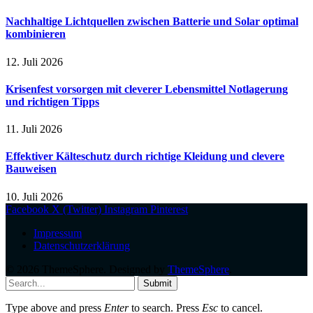
Nachhaltige Lichtquellen zwischen Batterie und Solar optimal
kombinieren
12. Juli 2026
Krisenfest vorsorgen mit cleverer Lebensmittel Notlagerung
und richtigen Tipps
11. Juli 2026
Effektiver Kälteschutz durch richtige Kleidung und clevere
Bauweisen
10. Juli 2026
Facebook
X (Twitter)
Instagram
Pinterest
Impressum
Datenschutzerklärung
© 2026 ThemeSphere. Designed by
ThemeSphere
.
Submit
Type above and press
Enter
to search. Press
Esc
to cancel.