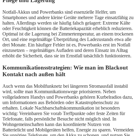
Pflege und Lagerung
Notfall-Akkus und Powerbanks sind essenzielle Helfer, um
Smartphones und andere kleine Geräte mehrere Tage einsatzfähig zu
halten. Allerdings werden sie häufig falsch gelagert: Extreme Kälte
oder Feuchtigkeit können die Batteriekapazität erheblich reduzieren.
Optimal ist die Lagerung bei Zimmertemperatur, an einem trockenen
Ort, und eine regelmäßige Überprüfung des Ladezustands etwa alle
drei Monate. Ein häufiger Fehler ist es, Powerbanks erst im Notfall
einzusetzen – regelmäßiges Aufladen und deren Einsatz im Alltag
erhöht die Sicherheit, dass sie im Ernstfall tatsächlich funktionieren.
Kommunikationsstrategien: Wie man im Blackout
Kontakt nach außen hält
Auch wenn das Mobilfunknetz bei längerem Stromausfall instabil
wird, sollte man Kommunikationswege priorisieren. Neben
vollgeladenen Handys und Powerbanks gehören Kurbelradios dazu,
um Informationen aus Behörden oder Katastrophenschutz zu
erhalten. Lokale Nachbarschaftskommunikation ist besonders
wichtig: Vereinbaren Sie vorab Treffpunkte oder feste Zeiten für
Telefonate, falls persönliche Besuche nicht möglich sind. In
Wohngemeinschaften kann das koordinierte Nutzen von
Batterielicht und Mobilgeräten helfen, Energie zu sparen. Vermeiden
Sie unnötige Telefonate, um den Akku zu schonen, und nutzen Sie