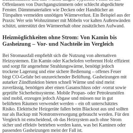
Offenlassen von Durchgangszimmern oder schlecht abgedichtete
Fenster. Dämmmaterialien wie Decken oder Handtücher an
Türspalten vermeiden unnötigen Wärmeverlust. Ein Beispiel aus der
Praxis: Wer sein Wohnzimmer mit Möbeln vor kalten Außenwänden
schützt, unterstützt den Wärmeerhalt ohne zusätzlichen Aufwand.
Heizmöglichkeiten ohne Strom: Von Kamin bis
Gasheizung – Vor- und Nachteile im Vergleich
Bei Stromausfall empfiehlt sich die Nutzung von alternativen
Heizsystemen. Ein Kamin oder Kachelofen verbrennt Holz effizient
und sorgt für angenehme Strahlungswärme, benötigt jedoch
trockene Lagerung und eine sichere Bedienung – offenes Feuer
birgt CO-Gefahr bei unzureichender Belüftung. Gasheizungen mit
autarker Zündfunktion bieten schnell Wärme und sind meist
zuverlässig, benötigen aber einen Gasanschluss oder -vorrat sowie
geprüfte Sicherheitssysteme. Mobile Propan- oder Petroleumöfen
sind mobil, erzeugen jedoch Abgase und müssen nur in gut
belüfteten Räumen verwendet werden – ein oft unterschätztes
Risiko. Elektrische Heizgeräte fallen beim Blackout aus und sollten
nur als Backup mit Notstromversorgung gebraucht werden. Für den
Vergleich ist entscheidend, ob das Heizsystem auch ohne Strom
sicher und effektiv betrieben werden kann, was bei Kaminen oder
passenden Gasheizungen meist der Fall ist.