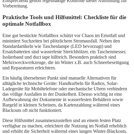
Entsprechend gehört regelmäßige Kontrolle dieser Ausrüstung zur
Vorbereitung.
Praktische Tools und Hilfsmittel: Checkliste für die
optimale Notfallbox
Eine gut bestückte Notfallbox schützt vor Chaos im Ernstfall und
minimiert Suchzeiten bei plötzlichem Stromausfall. Neben den
Standardartikeln wie Taschenlampe (LED bevorzugt) und
Ersatzbatterien sind wasserfeste Streichhölzer, ein Taschenmesser,
Isolierband und duct tape hilfreich. Besonders praktisch sind
Mehrzweckwerkzeuge, die im Winter z.B. auch Schneebeseitigung
und Reparaturen erleichtern.
Ein häufig übersehener Punkt sind manuelle Alternativen für
alltägliche technische Geräte: Handkurbeln für Radios, Solar-
Ladegeräte für Mobiltelefone oder mechanische Uhren verhindern
das völlige Ausfallen in der Dunkelheit. Ebenso wichtig ist eine
Aufbewahrung der Dokumente in wasserfesten Behältern sowie
Bargeld in kleinen Scheinen, da Kartenzahlung während eines
Blackouts oft nicht funktioniert.
Diese Hilfsmittel zusammenzustellen und an einem festen Platz
verfügbar zu machen, erleichtert die Nutzung im Notfall erheblich
und erhöht die Sicherheit während eines langen Winter-Blackouts.