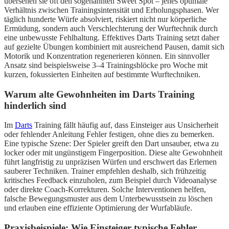
übersehen sie oft den sogenannten Sweet Spot – jenes optimale
Verhältnis zwischen Trainingsintensität und Erholungsphasen. Wer
täglich hunderte Würfe absolviert, riskiert nicht nur körperliche
Ermüdung, sondern auch Verschlechterung der Wurftechnik durch
eine unbewusste Fehlhaltung. Effektives Darts Training setzt daher
auf gezielte Übungen kombiniert mit ausreichend Pausen, damit sich
Motorik und Konzentration regenerieren können. Ein sinnvoller
Ansatz sind beispielsweise 3–4 Trainingsblöcke pro Woche mit
kurzen, fokussierten Einheiten auf bestimmte Wurftechniken.
Warum alte Gewohnheiten im Darts Training
hinderlich sind
Im
Darts
Training fällt häufig auf, dass Einsteiger aus Unsicherheit
oder fehlender Anleitung Fehler festigen, ohne dies zu bemerken.
Eine typische Szene: Der Spieler greift den Dart unsauber, etwa zu
locker oder mit ungünstigem Fingerposition. Diese alte Gewohnheit
führt langfristig zu unpräzisen Würfen und erschwert das Erlernen
sauberer Techniken. Trainer empfehlen deshalb, sich frühzeitig
kritisches Feedback einzuholen, zum Beispiel durch Videoanalyse
oder direkte Coach-Korrekturen. Solche Interventionen helfen,
falsche Bewegungsmuster aus dem Unterbewusstsein zu löschen
und erlauben eine effiziente Optimierung der Wurfabläufe.
Praxisbeispiele: Wie Einsteiger typische Fehler