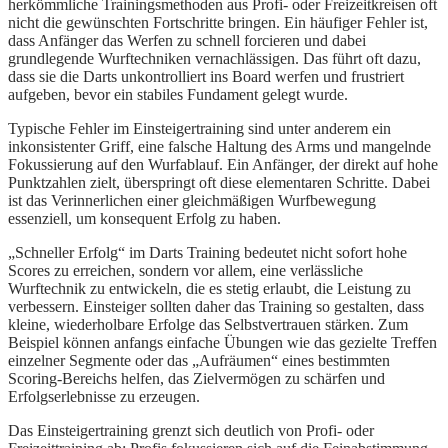
herkömmliche Trainingsmethoden aus Profi- oder Freizeitkreisen oft
nicht die gewünschten Fortschritte bringen. Ein häufiger Fehler ist,
dass Anfänger das Werfen zu schnell forcieren und dabei
grundlegende Wurftechniken vernachlässigen. Das führt oft dazu,
dass sie die Darts unkontrolliert ins Board werfen und frustriert
aufgeben, bevor ein stabiles Fundament gelegt wurde.
Typische Fehler im Einsteigertraining sind unter anderem ein
inkonsistenter Griff, eine falsche Haltung des Arms und mangelnde
Fokussierung auf den Wurfablauf. Ein Anfänger, der direkt auf hohe
Punktzahlen zielt, überspringt oft diese elementaren Schritte. Dabei
ist das Verinnerlichen einer gleichmäßigen Wurfbewegung
essenziell, um konsequent Erfolg zu haben.
„Schneller Erfolg“ im Darts Training bedeutet nicht sofort hohe
Scores zu erreichen, sondern vor allem, eine verlässliche
Wurftechnik zu entwickeln, die es stetig erlaubt, die Leistung zu
verbessern. Einsteiger sollten daher das Training so gestalten, dass
kleine, wiederholbare Erfolge das Selbstvertrauen stärken. Zum
Beispiel können anfangs einfache Übungen wie das gezielte Treffen
einzelner Segmente oder das „Aufräumen“ eines bestimmten
Scoring-Bereichs helfen, das Zielvermögen zu schärfen und
Erfolgserlebnisse zu erzeugen.
Das Einsteigertraining grenzt sich deutlich von Profi- oder