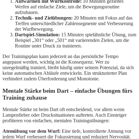
Aufwärmen mit Wurfkontrolle:
10 Minuten gezieltes
Werfen auf einfache Ziele, um die Bewegungsroutine
aufzubauen.
Technik- und Zielübungen:
20 Minuten mit Fokus auf das
Treffen unterschiedlicher Zahlensegmente und Verbesserung
der Wurfbewegung.
Dartspiel-Simulation:
15 Minuten spielähnliche Übung, zum
Beispiel „301“ oder „501“ mit variierenden Zielen, um die
Routine unter Druck zu trainieren.
Der Trainingsplan kann jederzeit an das persönliche Tempo
angepasst werden, wichtig ist die Konsequenz. Wer zu
unregelmäßig trainiert, bleibt häufig unter seinem Potenzial, da sich
keine automatischen Abläufe entwickeln. Ein strukturierter Plan
verhindert zudem Überforderung und Monotonie.
Mentale Stärke beim Dart – einfache Übungen fürs
Training zuhause
Mentale Stärke ist beim Dart oft entscheidend, vor allem wenn
Lampenfieber oder Drucksituationen auftreten. Auch Einsteiger
profitieren von einfachen, mentalen Trainingsübungen:
Atemübung vor dem Wurf:
Eine tiefe, kontrollierte Atmung vor
jedem Wurf verbessert die Fokussierung und reduziert Nervosität.