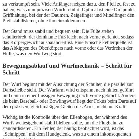
zu verkrampft sein. Viele Anfänger neigen dazu, den Pfeil zu fest zu
halten, was zu unpräzisen Würfen führt. Optimal ist eine Dreipunkt-
Griffhaltung, bei der der Daumen, Zeigefinger und Mittelfinger den
Pfeil stabilisieren, ohne ihn einzuklemmen.
Der Stand muss stabil und bequem sein: Die Füße stehen
schulterbreit, der dominante Fuß leicht nach vorne gerichtet, sodass
das Körpergewicht ausbalanciert ist. Eine typische Fehlerquelle ist
das Abkippen des Oberkörpers nach vorne oder das Verdrehen der
Hüfte, was den Wurfweg stört.
Bewegungsablauf und Wurfmechanik – Schritt für
Schritt
Der Wurf beginnt mit der Ausrichtung der Schulter, die parallel zur
Dartscheibe steht. Der Wurfarm wird entspannt nach hinten geführt
und dann in einer flüssigen Bewegung nach vorne gebracht. Anders
als beim Baseball- oder Bowlingwurf liegt der Fokus beim Darts auf
dem präzisen, gleichmäßigen Gleiten des Arms, nicht auf Kraft.
Wichtig ist die Kontrolle über den Ellenbogen, der während des
Wurfs weitestgehend stabil bleiben sollte, um die Flugbahn zu
standardisieren. Ein Fehler, der häufig beobachtet wird, ist das
„Schnippen“ mit dem Handgelenk, was zu einem inkonsequenten