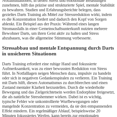
Notfallsituationen, in denen Stress und emotionale Belastungen
zunehmen, hilft das präzise und strukturierte Spiel, mentale Stabilität
zu bewahren. Studien und Erfahrungsberichte belegen, dass
gezieltes Darts Training als Mittel zur Stressreduktion wirkt, indem
es die Konzentration fordert und dadurch den Kopf von Sorgen
ablenkt. Ein Beispiel aus der Praxis: Während eines langen
Stromausfalls in einer Gemeinschaftsunterkunft nutzten mehrere
Bewohner Darts, um ihren Geist aktiv zu halten und Stress
abzubauen, was die allgemeine Stimmung verbesserte.
Stressabbau und mentale Entspannung durch Darts
in unsicheren Situationen
Darts Training erfordert eine ruhige Hand und fokussierte
Aufmerksamkeit, was zu einer bewussten Reduktion von Stress
führt. In Notfalllagen neigen Menschen dazu, impulsiv zu handeln
oder sich in negativen Gedankenspiralen zu verlieren. Ein Training
mit Darts hilft, diesen Automatismus zu durchbrechen und einen
Zustand mentaler Klarheit herzustellen. Durch die wiederholte
Bewegung und das Zielgerichtetsein werden Endorphine freigesetzt,
die als natürliche Stresshemmer wirken. Dabei ist es wichtig,
typische Fehler wie unkontrollierte Wurfbewegungen oder
mangelnde Konzentration zu vermeiden, da sie den entspannenden
Effekt mindern. Ein regelmäßiger Ablauf, beispielsweise 20
Minuten fokussiertes Werfen, kann bereits zur emotionalen