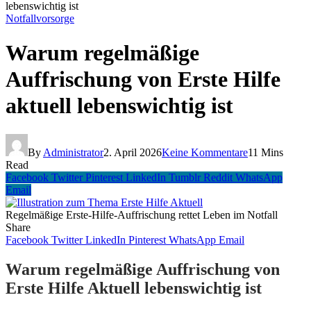
lebenswichtig ist
Notfallvorsorge
Warum regelmäßige
Auffrischung von Erste Hilfe
aktuell lebenswichtig ist
By
Administrator
2. April 2026
Keine Kommentare
11 Mins
Read
Facebook
Twitter
Pinterest
LinkedIn
Tumblr
Reddit
WhatsApp
Email
Regelmäßige Erste-Hilfe-Auffrischung rettet Leben im Notfall
Share
Facebook
Twitter
LinkedIn
Pinterest
WhatsApp
Email
Warum regelmäßige Auffrischung von
Erste Hilfe Aktuell lebenswichtig ist