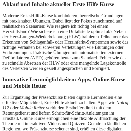
Ablauf und Inhalte aktueller Erste-Hilfe-Kurse
Moderne Erste-Hilfe-Kurse kombinieren theoretische Grundlagen
mit praxisnahen Übungen. Dabei liegt der Fokus zunehmend auf
realistischen Szenarien: Wie reagiere ich richtig bei einem
Herzstillstand? Wie sichere ich eine Unfallstelle optimal ab? Neben
der Herz-Lungen-Wiederbelebung (HLW) trainieren Teilnehmer das
Erkennen von Schlaganfall- oder Herzinfarkt-Symptomen sowie das
richtige Verhalten bei schweren Verletzungen wie Blutungen oder
Verbrennungen. Praktische Übungen mit automatisierten externen
Defibrillatoren (AED) gehören heute zum Standard. Fehler wie das
zu schnelle Absetzen der HLW oder eine mangelnde Lagekontrolle
des Verletzten werden gezielt angesprochen und korrigiert.
Innovative Lernmöglichkeiten: Apps, Online-Kurse
und Mobile Retter
Zur Ergänzung der Präsenzkurse bieten digitale Lernmedien eine
effektive Möglichkeit, Erste Hilfe aktuell zu halten. Apps wie
Notruf
112
oder
Mobile Retter
verbinden Ersthelfer direkt mit dem
Rettungsdienst und liefern Schritt-für-Schritt-Anleitungen im
Ernstfall. Online-Kurse ermöglichen eine flexible Auffrischung der
Theorie mit interaktiven Videos und Quizzen. Gerade in ländlichen
Regionen, wo Präsenzkurse seltener sind, erhöhen diese digitalen