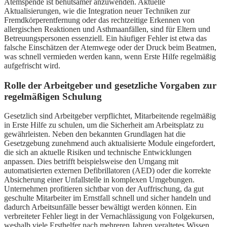
Atemspende ist behutsamer anzuwenden. Aktuelle
Aktualisierungen, wie die Integration neuer Techniken zur
Fremdkörperentfernung oder das rechtzeitige Erkennen von
allergischen Reaktionen und Asthmaanfällen, sind für Eltern und
Betreuungspersonen essenziell. Ein häufiger Fehler ist etwa das
falsche Einschätzen der Atemwege oder der Druck beim Beatmen,
was schnell vermieden werden kann, wenn Erste Hilfe regelmäßig
aufgefrischt wird.
Rolle der Arbeitgeber und gesetzliche Vorgaben zur
regelmäßigen Schulung
Gesetzlich sind Arbeitgeber verpflichtet, Mitarbeitende regelmäßig
in Erste Hilfe zu schulen, um die Sicherheit am Arbeitsplatz zu
gewährleisten. Neben den bekannten Grundlagen hat die
Gesetzgebung zunehmend auch aktualisierte Module eingefordert,
die sich an aktuelle Risiken und technische Entwicklungen
anpassen. Dies betrifft beispielsweise den Umgang mit
automatisierten externen Defibrillatoren (AED) oder die korrekte
Absicherung einer Unfallstelle in komplexen Umgebungen.
Unternehmen profitieren sichtbar von der Auffrischung, da gut
geschulte Mitarbeiter im Ernstfall schnell und sicher handeln und
dadurch Arbeitsunfälle besser bewältigt werden können. Ein
verbreiteter Fehler liegt in der Vernachlässigung von Folgekursen,
weshalb viele Ersthelfer nach mehreren Jahren veraltetes Wissen