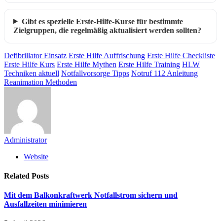
Gibt es spezielle Erste-Hilfe-Kurse für bestimmte
Zielgruppen, die regelmäßig aktualisiert werden sollten?
Defibrillator Einsatz
Erste Hilfe Auffrischung
Erste Hilfe Checkliste
Erste Hilfe Kurs
Erste Hilfe Mythen
Erste Hilfe Training
HLW
Techniken aktuell
Notfallvorsorge Tipps
Notruf 112 Anleitung
Reanimation Methoden
Administrator
Website
Related
Posts
Mit dem Balkonkraftwerk Notfallstrom sichern und
Ausfallzeiten minimieren