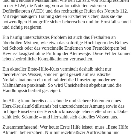
und anwendbare Maßnahmen wie den Einsatz von Kompressionen
in der HLW, die Nutzung von automatisierten externen
Defibrillatoren (AED) und das rechtzeitige Rufen des Notrufs 112.
Mit regelmäßigem Training stellen Ersthelfer sicher, dass sie die
notwendigen Handgriffe sicher beherrschen und im Ernstfall schnell
und richtig reagieren.
Ein häufig unterschätztes Problem ist auch das Festhalten an
überholten Mythen, wie etwa das sofortige Hochlagern des Beines
bei Schock oder das vorschnelle Entfernen von Fremdkörpern bei
Bewusstlosigkeit ohne Prüfung der Atemwege. Diese Fehler können
lebensbedrohliche Komplikationen verursachen.
Ein aktueller Erste-Hilfe-Kurs vermittelt deshalb nicht nur
theoretisches Wissen, sondern geht gezielt auf realistische
Notfallsituationen ein und trainiert die Umsetzung moderner
Maßnahmen praxisnah. So wird Unsicherheit abgebaut und die
Handlungssicherheit gesteigert.
Im Alltag kann bereits das schnelle und sichere Erkennen eines
Herz-Kreislauf-Stillstands bei unzureichender Atmung sowie das
richtige Einsetzen der Herzdruckmassage lebensrettend sein. Dabei
zählt jede Sekunde – und hier zahlt sich aktuelles Wissen aus.
Zusammenfassend: Wer heute Erste Hilfe leistet, muss „Erste Hilfe
Aktuell“ beherrschen. Nur mit regelmäßiger Auffrischung und