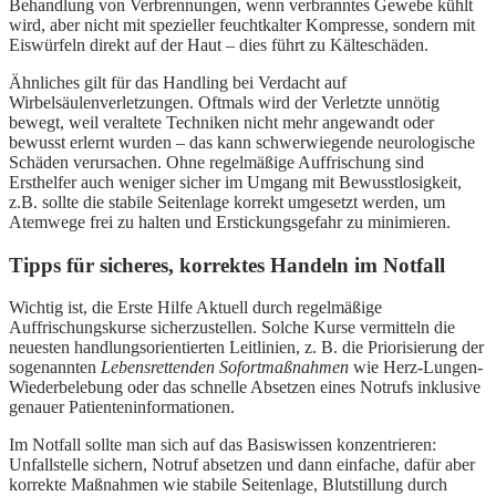
Behandlung von Verbrennungen, wenn verbranntes Gewebe kühlt
wird, aber nicht mit spezieller feuchtkalter Kompresse, sondern mit
Eiswürfeln direkt auf der Haut – dies führt zu Kälteschäden.
Ähnliches gilt für das Handling bei Verdacht auf
Wirbelsäulenverletzungen. Oftmals wird der Verletzte unnötig
bewegt, weil veraltete Techniken nicht mehr angewandt oder
bewusst erlernt wurden – das kann schwerwiegende neurologische
Schäden verursachen. Ohne regelmäßige Auffrischung sind
Ersthelfer auch weniger sicher im Umgang mit Bewusstlosigkeit,
z.B. sollte die stabile Seitenlage korrekt umgesetzt werden, um
Atemwege frei zu halten und Erstickungsgefahr zu minimieren.
Tipps für sicheres, korrektes Handeln im Notfall
Wichtig ist, die Erste Hilfe Aktuell durch regelmäßige
Auffrischungskurse sicherzustellen. Solche Kurse vermitteln die
neuesten handlungsorientierten Leitlinien, z. B. die Priorisierung der
sogenannten
Lebensrettenden Sofortmaßnahmen
wie Herz-Lungen-
Wiederbelebung oder das schnelle Absetzen eines Notrufs inklusive
genauer Patienteninformationen.
Im Notfall sollte man sich auf das Basiswissen konzentrieren:
Unfallstelle sichern, Notruf absetzen und dann einfache, dafür aber
korrekte Maßnahmen wie stabile Seitenlage, Blutstillung durch