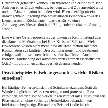
Betroffener gefährden können. Ein typischer Fehler ist das falsche
Anlegen eines Druckverbands, bei dem zu viel Zug ausgeübt wird
und die Blutzirkulation behindert wird. Ebenso erfolgt oft eine
unsachgemäße Lagerung von bewusstlosen Personen – etwa das
Liegenlassen in Rückenlage – was das Risiko eines
Atemwegsverschlusses durch die Zunge oder erschwerte Atmung
erhöht.
Eine weitere Gefahrenquelle ist der ungenaue Kenntnisstand über
die aktuellen Maßnahmen bei Herz-Kreislauf-Stillstand: Viele
Erwachsene wissen nicht mehr, dass die Reanimation mit einer
Kombination aus kräftigen Brustkompressionen und Beatmung
erfolgen soll und scheuen sich, diese durchzuführen. Auch die
korrekte Handhabung des automatisierten externen Defibrillators
(AED) wird oft unterschätzt oder falsch angewendet.
Praxisbeispiele: Falsch angewandt – welche Risiken
entstehen?
Ein häufiger Fehler zeigt sich bei Schnittverletzungen. Statt die
Wunde lediglich mit Wasser zu reinigen und professionell zu
verbinden, werden solche Verletzungen veraltet mit Hausmitteln wie
Pflasterstreifen ohne vorherige Desinfektion behandelt, was
Infektionen begünstigt. Ein anderes Beispiel ist die falsche