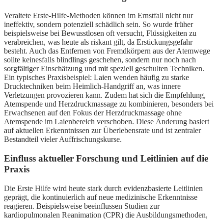
Veraltete Erste-Hilfe-Methoden können im Ernstfall nicht nur
ineffektiv, sondern potenziell schädlich sein. So wurde früher
beispielsweise bei Bewusstlosen oft versucht, Flüssigkeiten zu
verabreichen, was heute als riskant gilt, da Erstickungsgefahr
besteht. Auch das Entfernen von Fremdkörpern aus der Atemwege
sollte keinesfalls blindlings geschehen, sondern nur noch nach
sorgfältiger Einschätzung und mit speziell geschulten Techniken.
Ein typisches Praxisbeispiel: Laien wenden häufig zu starke
Drucktechniken beim Heimlich-Handgriff an, was innere
Verletzungen provozieren kann. Zudem hat sich die Empfehlung,
Atemspende und Herzdruckmassage zu kombinieren, besonders bei
Erwachsenen auf den Fokus der Herzdruckmassage ohne
Atemspende im Laienbereich verschoben. Diese Änderung basiert
auf aktuellen Erkenntnissen zur Überlebensrate und ist zentraler
Bestandteil vieler Auffrischungskurse.
Einfluss aktueller Forschung und Leitlinien auf die
Praxis
Die Erste Hilfe wird heute stark durch evidenzbasierte Leitlinien
geprägt, die kontinuierlich auf neue medizinische Erkenntnisse
reagieren. Beispielsweise beeinflussen Studien zur
kardiopulmonalen Reanimation (CPR) die Ausbildungsmethoden,