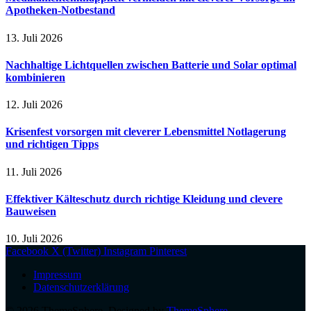
Apotheken-Notbestand
13. Juli 2026
Nachhaltige Lichtquellen zwischen Batterie und Solar optimal
kombinieren
12. Juli 2026
Krisenfest vorsorgen mit cleverer Lebensmittel Notlagerung
und richtigen Tipps
11. Juli 2026
Effektiver Kälteschutz durch richtige Kleidung und clevere
Bauweisen
10. Juli 2026
Facebook
X (Twitter)
Instagram
Pinterest
Impressum
Datenschutzerklärung
© 2026 ThemeSphere. Designed by
ThemeSphere
.