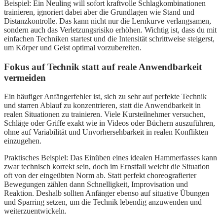
Beispiel: Ein Neuling will sofort kraftvolle Schlagkombinationen
trainieren, ignoriert dabei aber die Grundlagen wie Stand und
Distanzkontrolle. Das kann nicht nur die Lernkurve verlangsamen,
sondern auch das Verletzungsrisiko erhöhen. Wichtig ist, dass du mit
einfachen Techniken startest und die Intensität schrittweise steigerst,
um Körper und Geist optimal vorzubereiten.
Fokus auf Technik statt auf reale Anwendbarkeit
vermeiden
Ein häufiger Anfängerfehler ist, sich zu sehr auf perfekte Technik
und starren Ablauf zu konzentrieren, statt die Anwendbarkeit in
realen Situationen zu trainieren. Viele Kursteilnehmer versuchen,
Schläge oder Griffe exakt wie in Videos oder Büchern auszuführen,
ohne auf Variabilität und Unvorhersehbarkeit in realen Konflikten
einzugehen.
Praktisches Beispiel: Das Einüben eines idealen Hammerfasses kann
zwar technisch korrekt sein, doch im Ernstfall weicht die Situation
oft von der eingeübten Norm ab. Statt perfekt choreografierter
Bewegungen zählen dann Schnelligkeit, Improvisation und
Reaktion. Deshalb sollten Anfänger ebenso auf situative Übungen
und Sparring setzen, um die Technik lebendig anzuwenden und
weiterzuentwickeln.