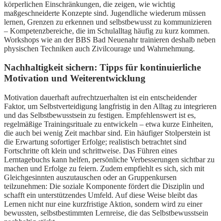
körperlichen Einschränkungen, die zeigen, wie wichtig
maßgeschneiderte Konzepte sind. Jugendliche wiederum müssen
lernen, Grenzen zu erkennen und selbstbewusst zu kommunizieren
– Kompetenzbereiche, die im Schulalltag häufig zu kurz kommen.
Workshops wie an der BBS Bad Neuenahr trainieren deshalb neben
physischen Techniken auch Zivilcourage und Wahrnehmung.
Nachhaltigkeit sichern: Tipps für kontinuierliche
Motivation und Weiterentwicklung
Motivation dauerhaft aufrechtzuerhalten ist ein entscheidender
Faktor, um Selbstverteidigung langfristig in den Alltag zu integrieren
und das Selbstbewusstsein zu festigen. Empfehlenswert ist es,
regelmäßige Trainingsrituale zu entwickeln – etwa kurze Einheiten,
die auch bei wenig Zeit machbar sind. Ein häufiger Stolperstein ist
die Erwartung sofortiger Erfolge; realistisch betrachtet sind
Fortschritte oft klein und schrittweise. Das Führen eines
Lerntagebuchs kann helfen, persönliche Verbesserungen sichtbar zu
machen und Erfolge zu feiern. Zudem empfiehlt es sich, sich mit
Gleichgesinnten auszutauschen oder an Gruppenkursen
teilzunehmen: Die soziale Komponente fördert die Disziplin und
schafft ein unterstützendes Umfeld. Auf diese Weise bleibt das
Lernen nicht nur eine kurzfristige Aktion, sondern wird zu einer
bewussten, selbstbestimmten Lernreise, die das Selbstbewusstsein