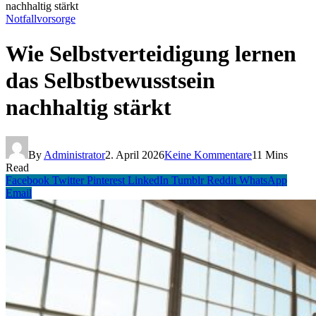
nachhaltig stärkt
Notfallvorsorge
Wie Selbstverteidigung lernen
das Selbstbewusstsein
nachhaltig stärkt
By
Administrator
2. April 2026
Keine Kommentare
11 Mins
Read
Facebook
Twitter
Pinterest
LinkedIn
Tumblr
Reddit
WhatsApp
Email