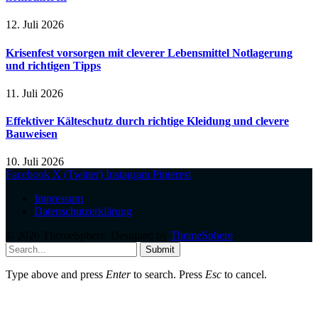
12. Juli 2026
Krisenfest vorsorgen mit cleverer Lebensmittel Notlagerung
und richtigen Tipps
11. Juli 2026
Effektiver Kälteschutz durch richtige Kleidung und clevere
Bauweisen
10. Juli 2026
Facebook
X (Twitter)
Instagram
Pinterest
Impressum
Datenschutzerklärung
© 2026 ThemeSphere. Designed by
ThemeSphere
.
Submit
Type above and press
Enter
to search. Press
Esc
to cancel.