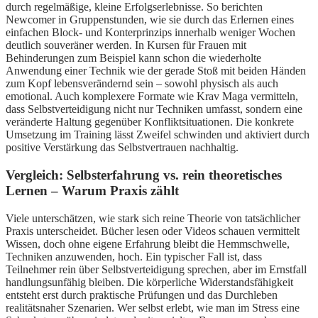
durch regelmäßige, kleine Erfolgserlebnisse. So berichten
Newcomer in Gruppenstunden, wie sie durch das Erlernen eines
einfachen Block- und Konterprinzips innerhalb weniger Wochen
deutlich souveräner werden. In Kursen für Frauen mit
Behinderungen zum Beispiel kann schon die wiederholte
Anwendung einer Technik wie der gerade Stoß mit beiden Händen
zum Kopf lebensverändernd sein – sowohl physisch als auch
emotional. Auch komplexere Formate wie Krav Maga vermitteln,
dass Selbstverteidigung nicht nur Techniken umfasst, sondern eine
veränderte Haltung gegenüber Konfliktsituationen. Die konkrete
Umsetzung im Training lässt Zweifel schwinden und aktiviert durch
positive Verstärkung das Selbstvertrauen nachhaltig.
Vergleich: Selbsterfahrung vs. rein theoretisches
Lernen – Warum Praxis zählt
Viele unterschätzen, wie stark sich reine Theorie von tatsächlicher
Praxis unterscheidet. Bücher lesen oder Videos schauen vermittelt
Wissen, doch ohne eigene Erfahrung bleibt die Hemmschwelle,
Techniken anzuwenden, hoch. Ein typischer Fall ist, dass
Teilnehmer rein über Selbstverteidigung sprechen, aber im Ernstfall
handlungsunfähig bleiben. Die körperliche Widerstandsfähigkeit
entsteht erst durch praktische Prüfungen und das Durchleben
realitätsnaher Szenarien. Wer selbst erlebt, wie man im Stress eine