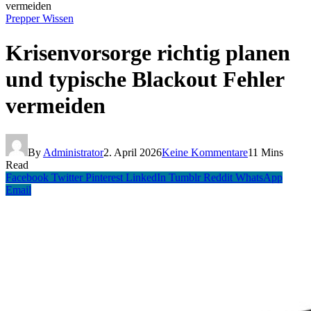
vermeiden
Prepper Wissen
Krisenvorsorge richtig planen
und typische Blackout Fehler
vermeiden
By
Administrator
2. April 2026
Keine Kommentare
11 Mins
Read
Facebook
Twitter
Pinterest
LinkedIn
Tumblr
Reddit
WhatsApp
Email