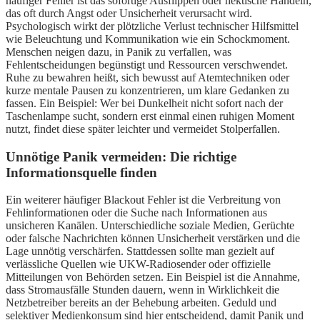
häufiger Fehler ist das sofortige Ausflippen oder hektische Handeln,
das oft durch Angst oder Unsicherheit verursacht wird.
Psychologisch wirkt der plötzliche Verlust technischer Hilfsmittel
wie Beleuchtung und Kommunikation wie ein Schockmoment.
Menschen neigen dazu, in Panik zu verfallen, was
Fehlentscheidungen begünstigt und Ressourcen verschwendet.
Ruhe zu bewahren heißt, sich bewusst auf Atemtechniken oder
kurze mentale Pausen zu konzentrieren, um klare Gedanken zu
fassen. Ein Beispiel: Wer bei Dunkelheit nicht sofort nach der
Taschenlampe sucht, sondern erst einmal einen ruhigen Moment
nutzt, findet diese später leichter und vermeidet Stolperfallen.
Unnötige Panik vermeiden: Die richtige
Informationsquelle finden
Ein weiterer häufiger Blackout Fehler ist die Verbreitung von
Fehlinformationen oder die Suche nach Informationen aus
unsicheren Kanälen. Unterschiedliche soziale Medien, Gerüchte
oder falsche Nachrichten können Unsicherheit verstärken und die
Lage unnötig verschärfen. Stattdessen sollte man gezielt auf
verlässliche Quellen wie UKW-Radiosender oder offizielle
Mitteilungen von Behörden setzen. Ein Beispiel ist die Annahme,
dass Stromausfälle Stunden dauern, wenn in Wirklichkeit die
Netzbetreiber bereits an der Behebung arbeiten. Geduld und
selektiver Medienkonsum sind hier entscheidend, damit Panik und