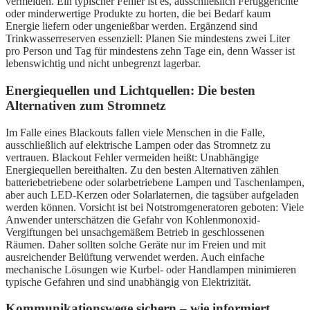
vermeiden. Ein typischer Fehler ist es, ausschließlich Fertiggerichte
oder minderwertige Produkte zu horten, die bei Bedarf kaum
Energie liefern oder ungenießbar werden. Ergänzend sind
Trinkwasserreserven essenziell: Planen Sie mindestens zwei Liter
pro Person und Tag für mindestens zehn Tage ein, denn Wasser ist
lebenswichtig und nicht unbegrenzt lagerbar.
Energiequellen und Lichtquellen: Die besten
Alternativen zum Stromnetz
Im Falle eines Blackouts fallen viele Menschen in die Falle,
ausschließlich auf elektrische Lampen oder das Stromnetz zu
vertrauen. Blackout Fehler vermeiden heißt: Unabhängige
Energiequellen bereithalten. Zu den besten Alternativen zählen
batteriebetriebene oder solarbetriebene Lampen und Taschenlampen,
aber auch LED-Kerzen oder Solarlaternen, die tagsüber aufgeladen
werden können. Vorsicht ist bei Notstromgeneratoren geboten: Viele
Anwender unterschätzen die Gefahr von Kohlenmonoxid-
Vergiftungen bei unsachgemäßem Betrieb in geschlossenen
Räumen. Daher sollten solche Geräte nur im Freien und mit
ausreichender Belüftung verwendet werden. Auch einfache
mechanische Lösungen wie Kurbel- oder Handlampen minimieren
typische Gefahren und sind unabhängig von Elektrizität.
Kommunikationswege sichern – wie informiert