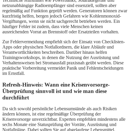
Technische Hilfsmittel wie Powerbanks, Solarladegeräte und
netzunabhängige Radioempfänger sind essenziell, sollten aber
regelmäßig auf Funktion geprüft werden. Generatoren können zwar
kurzfristig helfen, bergen jedoch Gefahren wie Kohlenmonoxid-
Vergiftungen, wenn sie nicht sachgerecht betrieben werden. Ein
häufiger Fehler ist zudem, dass viele Menschen keinen
ausreichenden Vorrat an Brennstoff oder Ersatzteilen vorhalten.
Zur Fehlervermeidung empfiehlt sich der Einsatz von Checklisten-
Apps oder physischen Notfallordnern, die klare Abläufe und
Verantwortlichkeiten beschreiben. Darüber hinaus helfen
Trainingsworkshops, in denen die Nutzung der Ausrüstung und
Verhaltensweisen bei Stromausfall praxisnah geübt werden. Diese
praktische Vorbereitung vermeidet Panik und Fehlentscheidungen
im Ernstfall.
Refresh-Hinweis: Wann eine Krisenvorsorge-
Überprüfung sinnvoll ist und wie man diese
durchführt
Da sich sowohl persönliche Lebensumstände als auch Risiken
ändern können, ist eine regelmäßige Überprüfung der
Krisenvorsorge unverzichtbar. Experten empfehlen mindestens alle
sechs Monate eine Statusprüfung der Vorräte, Ausrüstung und
Notfallpläne. Dabei sollten Sie auf abgelaufene Lebensmittel,