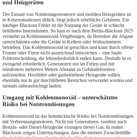
und Heizgeräten
Der Einsatz von Notstromgeneratoren und mobilen Heizgeräten ist
in Krisensituationen üblich, birgt jedoch erhebliche Gefahren. Ein
häufiger Blackout Fehler ist die Nutzung der Geräte in schlecht
belüfteten Innenräumen. So kam es nach dem Berlin-Blackout 2025
vermehrt zu Kohlenmonoxid-Vergiftungen, da Betreiber die Abgase
unterschätzten oder die Geräte in Kellern oder Wohnzimmern
betrieben. Das Kohlenmonoxid ist geruchlos und kann durch offene
Fenster oder Türen nicht ausreichend entweichen – eine fatale
Fehlentscheidung, die lebensbedrohlich enden kann. Deshalb ist es
zwingend erforderlich, Generatoren nur im Freien und mit
mindestens mehreren Metern Abstand zu Gebäudefenstern
aufzustellen. Heizlüfter oder gasbetriebene Heizgeräte sollten
ebenfalls nur in gut durchlüfteten Bereichen verwendet werden und
niemals unbeaufsichtigt laufen.
Umgang mit Kohlenmonoxid – unterschätztes
Risiko bei Notstromlösungen
Kohlenmonoxid ist das heimtückische Risiko bei Notstromlösungen
mit Verbrennungsmotoren. Nicht nur Generatoren, sondern auch
Benzin- oder Diesel-Heizgeräte erzeugen dieses Gas. In realen
Blackouts zeigen Untersuchungen, dass die meisten Zwischenfälle