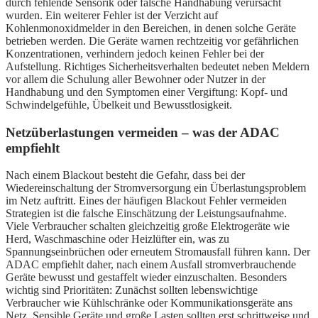
durch fehlende Sensorik oder falsche Handhabung verursacht
wurden. Ein weiterer Fehler ist der Verzicht auf
Kohlenmonoxidmelder in den Bereichen, in denen solche Geräte
betrieben werden. Die Geräte warnen rechtzeitig vor gefährlichen
Konzentrationen, verhindern jedoch keinen Fehler bei der
Aufstellung. Richtiges Sicherheitsverhalten bedeutet neben Meldern
vor allem die Schulung aller Bewohner oder Nutzer in der
Handhabung und den Symptomen einer Vergiftung: Kopf- und
Schwindelgefühle, Übelkeit und Bewusstlosigkeit.
Netzüberlastungen vermeiden – was der ADAC
empfiehlt
Nach einem Blackout besteht die Gefahr, dass bei der
Wiedereinschaltung der Stromversorgung ein Überlastungsproblem
im Netz auftritt. Eines der häufigen Blackout Fehler vermeiden
Strategien ist die falsche Einschätzung der Leistungsaufnahme.
Viele Verbraucher schalten gleichzeitig große Elektrogeräte wie
Herd, Waschmaschine oder Heizlüfter ein, was zu
Spannungseinbrüchen oder erneutem Stromausfall führen kann. Der
ADAC empfiehlt daher, nach einem Ausfall stromverbrauchende
Geräte bewusst und gestaffelt wieder einzuschalten. Besonders
wichtig sind Prioritäten: Zunächst sollten lebenswichtige
Verbraucher wie Kühlschränke oder Kommunikationsgeräte ans
Netz. Sensible Geräte und große Lasten sollten erst schrittweise und