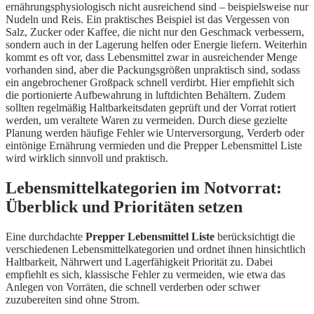
ernährungsphysiologisch nicht ausreichend sind – beispielsweise nur
Nudeln und Reis. Ein praktisches Beispiel ist das Vergessen von
Salz, Zucker oder Kaffee, die nicht nur den Geschmack verbessern,
sondern auch in der Lagerung helfen oder Energie liefern. Weiterhin
kommt es oft vor, dass Lebensmittel zwar in ausreichender Menge
vorhanden sind, aber die Packungsgrößen unpraktisch sind, sodass
ein angebrochener Großpack schnell verdirbt. Hier empfiehlt sich
die portionierte Aufbewahrung in luftdichten Behältern. Zudem
sollten regelmäßig Haltbarkeitsdaten geprüft und der Vorrat rotiert
werden, um veraltete Waren zu vermeiden. Durch diese gezielte
Planung werden häufige Fehler wie Unterversorgung, Verderb oder
eintönige Ernährung vermieden und die Prepper Lebensmittel Liste
wird wirklich sinnvoll und praktisch.
Lebensmittelkategorien im Notvorrat:
Überblick und Prioritäten setzen
Eine durchdachte
Prepper Lebensmittel Liste
berücksichtigt die
verschiedenen Lebensmittelkategorien und ordnet ihnen hinsichtlich
Haltbarkeit, Nährwert und Lagerfähigkeit Priorität zu. Dabei
empfiehlt es sich, klassische Fehler zu vermeiden, wie etwa das
Anlegen von Vorräten, die schnell verderben oder schwer
zuzubereiten sind ohne Strom.