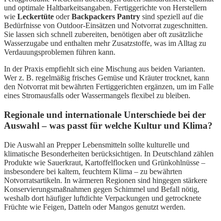
und optimale Haltbarkeitsangaben. Fertiggerichte von Herstellern
wie
Leckertüte
oder
Backpackers Pantry
sind speziell auf die
Bedürfnisse von Outdoor-Einsätzen und Notvorrat zugeschnitten.
Sie lassen sich schnell zubereiten, benötigen aber oft zusätzliche
Wasserzugabe und enthalten mehr Zusatzstoffe, was im Alltag zu
Verdauungsproblemen führen kann.
In der Praxis empfiehlt sich eine Mischung aus beiden Varianten.
Wer z. B. regelmäßig frisches Gemüse und Kräuter trocknet, kann
den Notvorrat mit bewährten Fertiggerichten ergänzen, um im Falle
eines Stromausfalls oder Wassermangels flexibel zu bleiben.
Regionale und internationale Unterschiede bei der
Auswahl – was passt für welche Kultur und Klima?
Die Auswahl an Prepper Lebensmitteln sollte kulturelle und
klimatische Besonderheiten berücksichtigen. In Deutschland zählen
Produkte wie Sauerkraut, Kartoffelflocken und Grünkohlnüsse –
insbesondere bei kaltem, feuchtem Klima – zu bewährten
Notvorratsartikeln. In wärmeren Regionen sind hingegen stärkere
Konservierungsmaßnahmen gegen Schimmel und Befall nötig,
weshalb dort häufiger luftdichte Verpackungen und getrocknete
Früchte wie Feigen, Datteln oder Mangos genutzt werden.