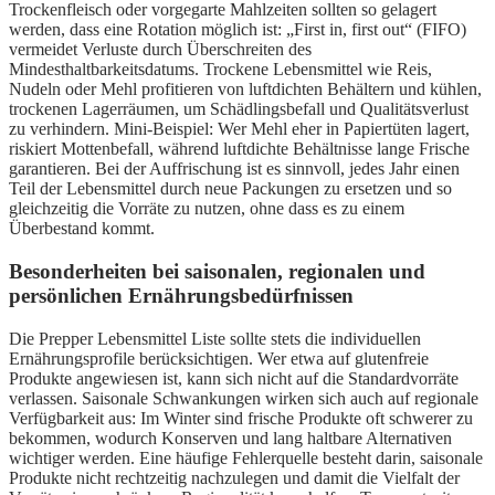
Trockenfleisch oder vorgegarte Mahlzeiten sollten so gelagert
werden, dass eine Rotation möglich ist: „First in, first out“ (FIFO)
vermeidet Verluste durch Überschreiten des
Mindesthaltbarkeitsdatums. Trockene Lebensmittel wie Reis,
Nudeln oder Mehl profitieren von luftdichten Behältern und kühlen,
trockenen Lagerräumen, um Schädlingsbefall und Qualitätsverlust
zu verhindern. Mini-Beispiel: Wer Mehl eher in Papiertüten lagert,
riskiert Mottenbefall, während luftdichte Behältnisse lange Frische
garantieren. Bei der Auffrischung ist es sinnvoll, jedes Jahr einen
Teil der Lebensmittel durch neue Packungen zu ersetzen und so
gleichzeitig die Vorräte zu nutzen, ohne dass es zu einem
Überbestand kommt.
Besonderheiten bei saisonalen, regionalen und
persönlichen Ernährungsbedürfnissen
Die Prepper Lebensmittel Liste sollte stets die individuellen
Ernährungsprofile berücksichtigen. Wer etwa auf glutenfreie
Produkte angewiesen ist, kann sich nicht auf die Standardvorräte
verlassen. Saisonale Schwankungen wirken sich auch auf regionale
Verfügbarkeit aus: Im Winter sind frische Produkte oft schwerer zu
bekommen, wodurch Konserven und lang haltbare Alternativen
wichtiger werden. Eine häufige Fehlerquelle besteht darin, saisonale
Produkte nicht rechtzeitig nachzulegen und damit die Vielfalt der