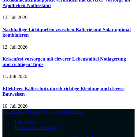
Apotheken-Notbestand
13. Juli 2026
Nachhaltige Lichtquellen zwischen Batterie und Solar optimal
kombinieren
12. Juli 2026
Krisenfest vorsorgen mit cleverer Lebensmittel Notlagerung
und richtigen Tipps
11. Juli 2026
Effektiver Kälteschutz durch richtige Kleidung und clevere
Bauweisen
10. Juli 2026
Facebook
X (Twitter)
Instagram
Pinterest
Impressum
Datenschutzerklärung