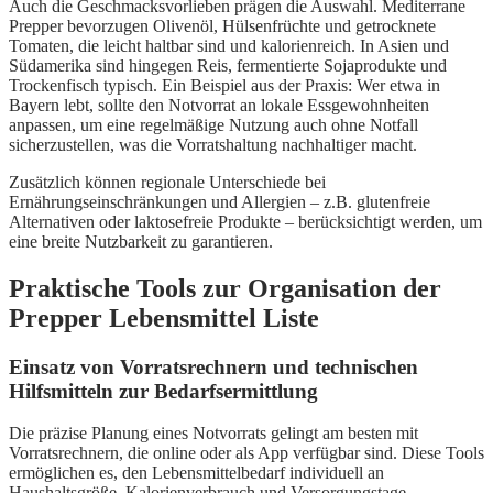
Auch die Geschmacksvorlieben prägen die Auswahl. Mediterrane
Prepper bevorzugen Olivenöl, Hülsenfrüchte und getrocknete
Tomaten, die leicht haltbar sind und kalorienreich. In Asien und
Südamerika sind hingegen Reis, fermentierte Sojaprodukte und
Trockenfisch typisch. Ein Beispiel aus der Praxis: Wer etwa in
Bayern lebt, sollte den Notvorrat an lokale Essgewohnheiten
anpassen, um eine regelmäßige Nutzung auch ohne Notfall
sicherzustellen, was die Vorratshaltung nachhaltiger macht.
Zusätzlich können regionale Unterschiede bei
Ernährungseinschränkungen und Allergien – z.B. glutenfreie
Alternativen oder laktosefreie Produkte – berücksichtigt werden, um
eine breite Nutzbarkeit zu garantieren.
Praktische Tools zur Organisation der
Prepper Lebensmittel Liste
Einsatz von Vorratsrechnern und technischen
Hilfsmitteln zur Bedarfsermittlung
Die präzise Planung eines Notvorrats gelingt am besten mit
Vorratsrechnern, die online oder als App verfügbar sind. Diese Tools
ermöglichen es, den Lebensmittelbedarf individuell an
Haushaltsgröße, Kalorienverbrauch und Versorgungstage