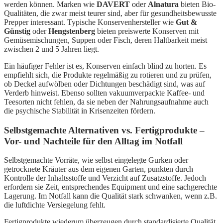
werden können. Marken wie
DAVERT
oder
Alnatura
bieten Bio-
Qualitäten, die zwar meist teurer sind, aber für gesundheitsbewusste
Prepper interessant. Typische Konservenhersteller wie
Gut &
Günstig
oder
Hengstenberg
bieten preiswerte Konserven mit
Gemüsemischungen, Suppen oder Fisch, deren Haltbarkeit meist
zwischen 2 und 5 Jahren liegt.
Ein häufiger Fehler ist es, Konserven einfach blind zu horten. Es
empfiehlt sich, die Produkte regelmäßig zu rotieren und zu prüfen,
ob Deckel aufwölben oder Dichtungen beschädigt sind, was auf
Verderb hinweist. Ebenso sollten vakuumverpackte Kaffee- und
Teesorten nicht fehlen, da sie neben der Nahrungsaufnahme auch
die psychische Stabilität in Krisenzeiten fördern.
Selbstgemachte Alternativen vs. Fertigprodukte –
Vor- und Nachteile für den Alltag im Notfall
Selbstgemachte Vorräte, wie selbst eingelegte Gurken oder
getrocknete Kräuter aus dem eigenen Garten, punkten durch
Kontrolle der Inhaltsstoffe und Verzicht auf Zusatzstoffe. Jedoch
erfordern sie Zeit, entsprechendes Equipment und eine sachgerechte
Lagerung. Im Notfall kann die Qualität stark schwanken, wenn z.B.
die luftdichte Versiegelung fehlt.
Fertigprodukte wiederum überzeugen durch standardisierte Qualität