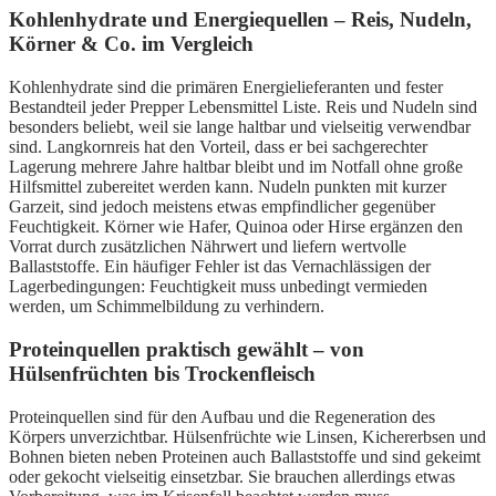
Kohlenhydrate und Energiequellen – Reis, Nudeln,
Körner & Co. im Vergleich
Kohlenhydrate sind die primären Energielieferanten und fester
Bestandteil jeder Prepper Lebensmittel Liste. Reis und Nudeln sind
besonders beliebt, weil sie lange haltbar und vielseitig verwendbar
sind. Langkornreis hat den Vorteil, dass er bei sachgerechter
Lagerung mehrere Jahre haltbar bleibt und im Notfall ohne große
Hilfsmittel zubereitet werden kann. Nudeln punkten mit kurzer
Garzeit, sind jedoch meistens etwas empfindlicher gegenüber
Feuchtigkeit. Körner wie Hafer, Quinoa oder Hirse ergänzen den
Vorrat durch zusätzlichen Nährwert und liefern wertvolle
Ballaststoffe. Ein häufiger Fehler ist das Vernachlässigen der
Lagerbedingungen: Feuchtigkeit muss unbedingt vermieden
werden, um Schimmelbildung zu verhindern.
Proteinquellen praktisch gewählt – von
Hülsenfrüchten bis Trockenfleisch
Proteinquellen sind für den Aufbau und die Regeneration des
Körpers unverzichtbar. Hülsenfrüchte wie Linsen, Kichererbsen und
Bohnen bieten neben Proteinen auch Ballaststoffe und sind gekeimt
oder gekocht vielseitig einsetzbar. Sie brauchen allerdings etwas