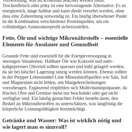
Vorbereitung, was im Krisenfall beachtet werden muss.
Trockenfleisch oder jerky ist eine hervorragende Alternative: Es ist
energiereich, lange haltbar und kann direkt verzehrt werden, ohne
dass eine Zubereitung notwendig ist. Ein häufig übersehener Punkt
ist die Kombination verschiedener Proteinquellen, um ein
vollständiges Aminosäureprofil sicherzustellen.
Fette, Öle und wichtige Mikronährstoffe – essentielle
Elemente für Ausdauer und Gesundheit
Gesunde Fette sind essenziell für die Energieversorgung in
stressigen Situationen. Haltbare Öle wie Kokosöl und nativ-
kaltgepresstes Olivenöl sollten sparsam und kühl gelagert werden,
da sie bei falscher Lagerung ranzig werden können. Ebenso sollten
in der Prepper Lebensmittel Liste Mineralstoffquellen wie Salz, Jod
und Magnesium nicht fehlen, um Mangelerscheinungen
vorzubeugen. Ergänzend empfehlen sich Multivitaminpräparate, da
frisches Obst und Gemüse meist nur beschränkt oder gar nicht
verfügbar sind. Ein häufig gemachter Fehler besteht darin, den
Bedarf an Mikronährstoffen zu unterschätzen, was langfristig die
körperliche Leistungsfähigkeit beeinträchtigt.
Getränke und Wasser: Was ist wirklich nötig und
wie lagert man es sinnvoll?