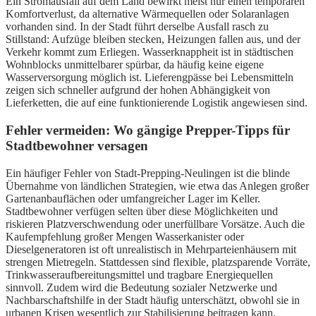
Ein Stromausfall auf dem Land bewirkt meist nur einen temporären
Komfortverlust, da alternative Wärmequellen oder Solaranlagen
vorhanden sind. In der Stadt führt derselbe Ausfall rasch zu
Stillstand: Aufzüge bleiben stecken, Heizungen fallen aus, und der
Verkehr kommt zum Erliegen. Wasserknappheit ist in städtischen
Wohnblocks unmittelbarer spürbar, da häufig keine eigene
Wasserversorgung möglich ist. Lieferengpässe bei Lebensmitteln
zeigen sich schneller aufgrund der hohen Abhängigkeit von
Lieferketten, die auf eine funktionierende Logistik angewiesen sind.
Fehler vermeiden: Wo gängige Prepper-Tipps für
Stadtbewohner versagen
Ein häufiger Fehler von Stadt-Prepping-Neulingen ist die blinde
Übernahme von ländlichen Strategien, wie etwa das Anlegen großer
Gartenanbauflächen oder umfangreicher Lager im Keller.
Stadtbewohner verfügen selten über diese Möglichkeiten und
riskieren Platzverschwendung oder unerfüllbare Vorsätze. Auch die
Kaufempfehlung großer Mengen Wasserkanister oder
Dieselgeneratoren ist oft unrealistisch in Mehrparteienhäusern mit
strengen Mietregeln. Stattdessen sind flexible, platzsparende Vorräte,
Trinkwasseraufbereitungsmittel und tragbare Energiequellen
sinnvoll. Zudem wird die Bedeutung sozialer Netzwerke und
Nachbarschaftshilfe in der Stadt häufig unterschätzt, obwohl sie in
urbanen Krisen wesentlich zur Stabilisierung beitragen kann.