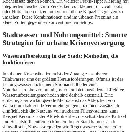
Kocheinsatz dienen können. Ein weiterer Praxis-Tipp: Kleidung mit
integrierten Taschen zum Verstecken von kleinen Survival-Tools
oder Notrationen nutzen, um vermeintliche Kapazitätsgrenzen zu
umgehen. Diese Kombinationen sind im urbanen Prepping ein
klarer Vorteil gegenüber konventionellen Setups.
Stadtwasser und Nahrungsmittel: Smarte
Strategien für urbane Krisenversorgung
Wasseraufbereitung in der Stadt: Methoden, die
funktionieren
In urbanen Krisensituationen ist der Zugang zu sauberem
Trinkwasser eine der größten Herausforderungen. Oftmals ist das
Leitungswasser nach einem Stromausfall oder einer
Naturkatastrophe verunreinigt oder komplett ausfallend. Effektive
Wasseraufbereitungsmethoden sind deshalb essenziell. Eine
einfache, aber wirkungsvolle Methode ist das Abkochen von
Wasser, um bakterielle Verunreinigungen abzutöten. Zusätzlich
empfiehlt sich die Nutzung von tragbaren Filtersystemen, zum
Beispiel Keramik- oder Aktivkohlefilter, die selbst kleinste Partikel
und Schadstoffe entfernen können. In der Stadt kann es auch
sinnvoll sein, Notwasserquellen wie Regenwasserzisternen oder