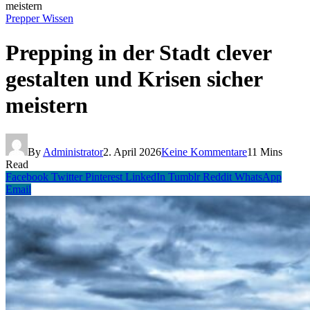
meistern
Prepper Wissen
Prepping in der Stadt clever
gestalten und Krisen sicher
meistern
By
Administrator
2. April 2026
Keine Kommentare
11 Mins
Read
Facebook
Twitter
Pinterest
LinkedIn
Tumblr
Reddit
WhatsApp
Email