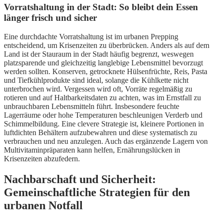
Vorratshaltung in der Stadt: So bleibt dein Essen
länger frisch und sicher
Eine durchdachte Vorratshaltung ist im urbanen Prepping
entscheidend, um Krisenzeiten zu überbrücken. Anders als auf dem
Land ist der Stauraum in der Stadt häufig begrenzt, weswegen
platzsparende und gleichzeitig langlebige Lebensmittel bevorzugt
werden sollten. Konserven, getrocknete Hülsenfrüchte, Reis, Pasta
und Tiefkühlprodukte sind ideal, solange die Kühlkette nicht
unterbrochen wird. Vergessen wird oft, Vorräte regelmäßig zu
rotieren und auf Haltbarkeitsdaten zu achten, was im Ernstfall zu
unbrauchbaren Lebensmitteln führt. Insbesondere feuchte
Lagerräume oder hohe Temperaturen beschleunigen Verderb und
Schimmelbildung. Eine clevere Strategie ist, kleinere Portionen in
luftdichten Behältern aufzubewahren und diese systematisch zu
verbrauchen und neu anzulegen. Auch das ergänzende Lagern von
Multivitaminpräparaten kann helfen, Ernährungslücken in
Krisenzeiten abzufedern.
Nachbarschaft und Sicherheit:
Gemeinschaftliche Strategien für den
urbanen Notfall