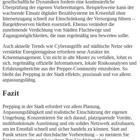
gesellschaftliche Dynamiken fordern eine kontinuierliche
Überprüfung der eigenen Vorbereitungen. Beispielsweise kann der
wachsende Einsatz digitaler Bezahlsysteme im Krisenfall ohne
Internetzugang schnell zur Einschränkung der Versorgung führen –
Bargeldreserven bleiben essenziell. Ebenso verändert die
zunehmende Verdichtung von Städten Fluchtwege und
Zugangsmöglichkeiten, die man regelmäßig neu bewerten sollte.
Auch aktuelle Trends wie Cyberangriffe auf städtische Netze oder
verstärkte Energieengpässe erfordern neue Ansätze im
Krisenmanagement. Um nicht in alte Muster zu verfallen, lohnt es
sich, regelmäßig offizielle Informationen, lokale Risikoanalysen und
Erfahrungsberichte aus der Prepper-Community einzuholen. So
bleibt das Prepping in der Stadt effektiv, praxisnah und vor allem:
anpassungsfähig.
Fazit
Prepping in der Stadt erfordert vor allem Planung,
Anpassungsfähigkeit und realistische Einschätzung der eigenen
Umgebung. Konzentrieren Sie sich darauf, platzsparende Vorräte,
multifunktionale Ausrüstung und ein solides Netzwerk aufzubauen,
um im Ernstfall schnell und sicher handeln zu können. Statt auf
Panik setzen Sie auf durchdachte Vorbereitung – so meistern Sie