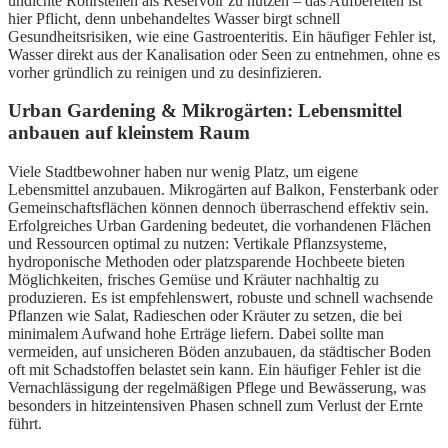
undichte Rohrstellen als Reservoir zu nutzen – das Aufbereiten ist
hier Pflicht, denn unbehandeltes Wasser birgt schnell
Gesundheitsrisiken, wie eine Gastroenteritis. Ein häufiger Fehler ist,
Wasser direkt aus der Kanalisation oder Seen zu entnehmen, ohne es
vorher gründlich zu reinigen und zu desinfizieren.
Urban Gardening & Mikrogärten: Lebensmittel
anbauen auf kleinstem Raum
Viele Stadtbewohner haben nur wenig Platz, um eigene
Lebensmittel anzubauen. Mikrogärten auf Balkon, Fensterbank oder
Gemeinschaftsflächen können dennoch überraschend effektiv sein.
Erfolgreiches Urban Gardening bedeutet, die vorhandenen Flächen
und Ressourcen optimal zu nutzen: Vertikale Pflanzsysteme,
hydroponische Methoden oder platzsparende Hochbeete bieten
Möglichkeiten, frisches Gemüse und Kräuter nachhaltig zu
produzieren. Es ist empfehlenswert, robuste und schnell wachsende
Pflanzen wie Salat, Radieschen oder Kräuter zu setzen, die bei
minimalem Aufwand hohe Erträge liefern. Dabei sollte man
vermeiden, auf unsicheren Böden anzubauen, da städtischer Boden
oft mit Schadstoffen belastet sein kann. Ein häufiger Fehler ist die
Vernachlässigung der regelmäßigen Pflege und Bewässerung, was
besonders in hitzeintensiven Phasen schnell zum Verlust der Ernte
führt.