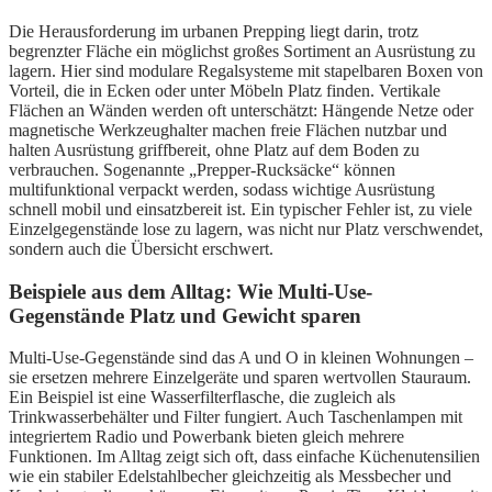
Die Herausforderung im urbanen Prepping liegt darin, trotz
begrenzter Fläche ein möglichst großes Sortiment an Ausrüstung zu
lagern. Hier sind modulare Regalsysteme mit stapelbaren Boxen von
Vorteil, die in Ecken oder unter Möbeln Platz finden. Vertikale
Flächen an Wänden werden oft unterschätzt: Hängende Netze oder
magnetische Werkzeughalter machen freie Flächen nutzbar und
halten Ausrüstung griffbereit, ohne Platz auf dem Boden zu
verbrauchen. Sogenannte „Prepper-Rucksäcke“ können
multifunktional verpackt werden, sodass wichtige Ausrüstung
schnell mobil und einsatzbereit ist. Ein typischer Fehler ist, zu viele
Einzelgegenstände lose zu lagern, was nicht nur Platz verschwendet,
sondern auch die Übersicht erschwert.
Beispiele aus dem Alltag: Wie Multi-Use-
Gegenstände Platz und Gewicht sparen
Multi-Use-Gegenstände sind das A und O in kleinen Wohnungen –
sie ersetzen mehrere Einzelgeräte und sparen wertvollen Stauraum.
Ein Beispiel ist eine Wasserfilterflasche, die zugleich als
Trinkwasserbehälter und Filter fungiert. Auch Taschenlampen mit
integriertem Radio und Powerbank bieten gleich mehrere
Funktionen. Im Alltag zeigt sich oft, dass einfache Küchenutensilien
wie ein stabiler Edelstahlbecher gleichzeitig als Messbecher und