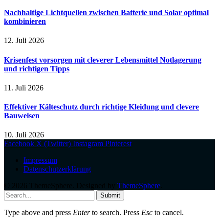
Nachhaltige Lichtquellen zwischen Batterie und Solar optimal
kombinieren
12. Juli 2026
Krisenfest vorsorgen mit cleverer Lebensmittel Notlagerung
und richtigen Tipps
11. Juli 2026
Effektiver Kälteschutz durch richtige Kleidung und clevere
Bauweisen
10. Juli 2026
Facebook
X (Twitter)
Instagram
Pinterest
Impressum
Datenschutzerklärung
© 2026 ThemeSphere. Designed by
ThemeSphere
.
Submit
Type above and press
Enter
to search. Press
Esc
to cancel.