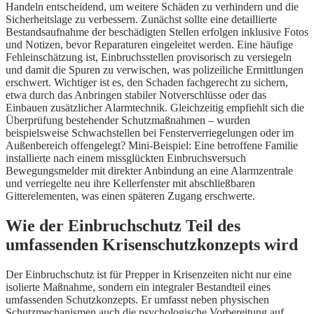
Handeln entscheidend, um weitere Schäden zu verhindern und die
Sicherheitslage zu verbessern. Zunächst sollte eine detaillierte
Bestandsaufnahme der beschädigten Stellen erfolgen inklusive Fotos
und Notizen, bevor Reparaturen eingeleitet werden. Eine häufige
Fehleinschätzung ist, Einbruchsstellen provisorisch zu versiegeln
und damit die Spuren zu verwischen, was polizeiliche Ermittlungen
erschwert. Wichtiger ist es, den Schaden fachgerecht zu sichern,
etwa durch das Anbringen stabiler Notverschlüsse oder das
Einbauen zusätzlicher Alarmtechnik. Gleichzeitig empfiehlt sich die
Überprüfung bestehender Schutzmaßnahmen – wurden
beispielsweise Schwachstellen bei Fensterverriegelungen oder im
Außenbereich offengelegt? Mini-Beispiel: Eine betroffene Familie
installierte nach einem missglückten Einbruchsversuch
Bewegungsmelder mit direkter Anbindung an eine Alarmzentrale
und verriegelte neu ihre Kellerfenster mit abschließbaren
Gitterelementen, was einen späteren Zugang erschwerte.
Wie der Einbruchschutz Teil des
umfassenden Krisenschutzkonzepts wird
Der Einbruchschutz ist für Prepper in Krisenzeiten nicht nur eine
isolierte Maßnahme, sondern ein integraler Bestandteil eines
umfassenden Schutzkonzepts. Er umfasst neben physischen
Schutzmechanismen auch die psychologische Vorbereitung auf