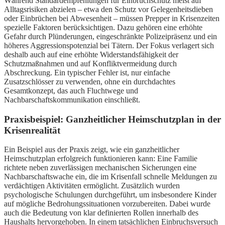
Während Standardempfehlungen für Einbruchschutz meist auf
Alltagsrisiken abzielen – etwa den Schutz vor Gelegenheitsdieben
oder Einbrüchen bei Abwesenheit – müssen Prepper in Krisenzeiten
spezielle Faktoren berücksichtigen. Dazu gehören eine erhöhte
Gefahr durch Plünderungen, eingeschränkte Polizeipräsenz und ein
höheres Aggressionspotenzial bei Tätern. Der Fokus verlagert sich
deshalb auch auf eine erhöhte Widerstandsfähigkeit der
Schutzmaßnahmen und auf Konfliktvermeidung durch
Abschreckung. Ein typischer Fehler ist, nur einfache
Zusatzschlösser zu verwenden, ohne ein durchdachtes
Gesamtkonzept, das auch Fluchtwege und
Nachbarschaftskommunikation einschließt.
Praxisbeispiel: Ganzheitlicher Heimschutzplan in der
Krisenrealität
Ein Beispiel aus der Praxis zeigt, wie ein ganzheitlicher
Heimschutzplan erfolgreich funktionieren kann: Eine Familie
richtete neben zuverlässigen mechanischen Sicherungen eine
Nachbarschaftswache ein, die im Krisenfall schnelle Meldungen zu
verdächtigen Aktivitäten ermöglicht. Zusätzlich wurden
psychologische Schulungen durchgeführt, um insbesondere Kinder
auf mögliche Bedrohungssituationen vorzubereiten. Dabei wurde
auch die Bedeutung von klar definierten Rollen innerhalb des
Haushalts hervorgehoben. In einem tatsächlichen Einbruchsversuch