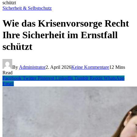
schützt
Sicherheit & Selbstschutz
Wie das Krisenvorsorge Recht
Ihre Sicherheit im Ernstfall
schützt
By
Administrator
2. April 2026
Keine Kommentare
12 Mins
Read
Facebook
Twitter
Pinterest
LinkedIn
Tumblr
Reddit
WhatsApp
Email