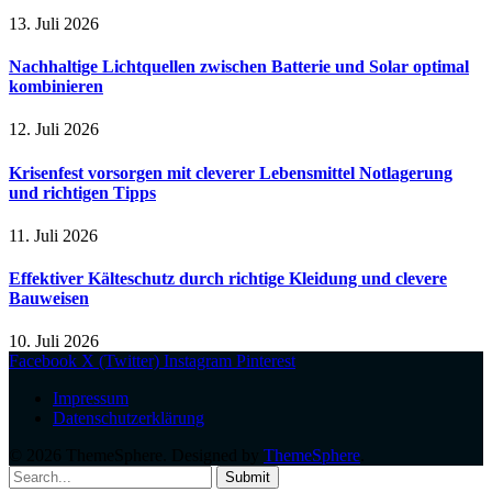
13. Juli 2026
Nachhaltige Lichtquellen zwischen Batterie und Solar optimal
kombinieren
12. Juli 2026
Krisenfest vorsorgen mit cleverer Lebensmittel Notlagerung
und richtigen Tipps
11. Juli 2026
Effektiver Kälteschutz durch richtige Kleidung und clevere
Bauweisen
10. Juli 2026
Facebook
X (Twitter)
Instagram
Pinterest
Impressum
Datenschutzerklärung
© 2026 ThemeSphere. Designed by
ThemeSphere
.
Submit