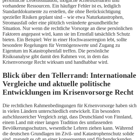
persönliche Lebenssituation, mögliche Krisenszenarien und
vorhandene Ressourcen. Ein häufiger Fehler ist es, lediglich
Standarddokumente zu erstellen, die ohne Berücksichtigung
spezieller Risiken geplant sind – wie etwa Naturkatastrophen,
Stromausfall oder eine plötzlich veränderte gesundheitliche
Situation. Nur wenn die rechtliche Vorsorge an diese persönlichen
Faktoren angepasst wird, kann sie im Ernstfall tatsächlich Schutz
bieten. Ein Beispiel: Wer in einer Hochwasserregion lebt, sollte
besondere Regelungen für Vermögenswerte und Zugang zu
Eigentum im Katastrophenfall treffen. Die persönliche
Risikoanalyse gibt damit den Rahmen vor, in dem das
Krisenvorsorge Recht wirksam und handhabbar wird.
Blick über den Tellerrand: Internationale
Vergleiche und aktuelle politische
Entwicklungen im Krisenvorsorge Recht
Die rechtlichen Rahmenbedingungen für Krisenvorsorge haben sich
in vielen Ländern unterschiedlich entwickelt. Ein besonders
aufschlussreicher Vergleich zeigt, dass Deutschland von Finnland,
einem Land mit einer langen Tradition des umfassenden
Bevölkerungsschutzes, wesentliche Lehren ziehen kann. Während
die deutschen Grundlagen im Zivil- und Katastrophenschutz solide
sind, mangelt es oft an einer konsequenten und flächendeckenden