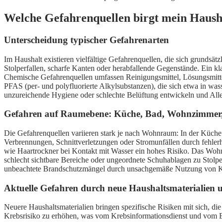
Welche Gefahrenquellen birgt mein Hausha
Unterscheidung typischer Gefahrenarten
Im Haushalt existieren vielfältige Gefahrenquellen, die sich grundsät
Stolperfallen, scharfe Kanten oder herabfallende Gegenstände. Ein kl
Chemische Gefahrenquellen umfassen Reinigungsmittel, Lösungsmittel 
PFAS (per- und polyfluorierte Alkylsubstanzen), die sich etwa in wa
unzureichende Hygiene oder schlechte Belüftung entwickeln und Alle
Gefahren auf Raumebene: Küche, Bad, Wohnzimmer,
Die Gefahrenquellen variieren stark je nach Wohnraum: In der Küche i
Verbrennungen, Schnittverletzungen oder Stromunfällen durch fehlerh
wie Haartrockner bei Kontakt mit Wasser ein hohes Risiko. Das Wohnz
schlecht sichtbare Bereiche oder ungeordnete Schuhablagen zu Stolp
unbeachtete Brandschutzmängel durch unsachgemäße Nutzung von Ker
Aktuelle Gefahren durch neue Haushaltsmaterialien 
Neuere Haushaltsmaterialien bringen spezifische Risiken mit sich, d
Krebsrisiko zu erhöhen, was vom Krebsinformationsdienst und vom Bun