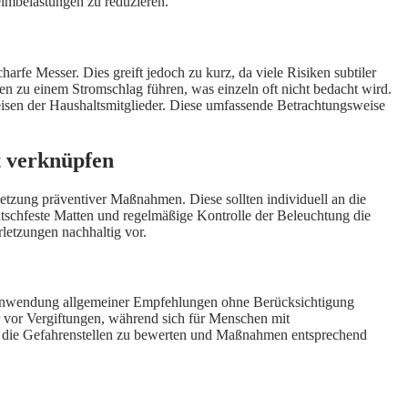
imbelastungen zu reduzieren.
arfe Messer. Dies greift jedoch zu kurz, da viele Risiken subtiler
n zu einem Stromschlag führen, was einzeln oft nicht bedacht wird.
isen der Haushaltsmitglieder. Diese umfassende Betrachtungsweise
t verknüpfen
setzung präventiver Maßnahmen. Diese sollten individuell an die
utschfeste Matten und regelmäßige Kontrolle der Beleuchtung die
rletzungen nachhaltig vor.
ie Anwendung allgemeiner Empfehlungen ohne Berücksichtigung
r vor Vergiftungen, während sich für Menschen mit
s, die Gefahrenstellen zu bewerten und Maßnahmen entsprechend