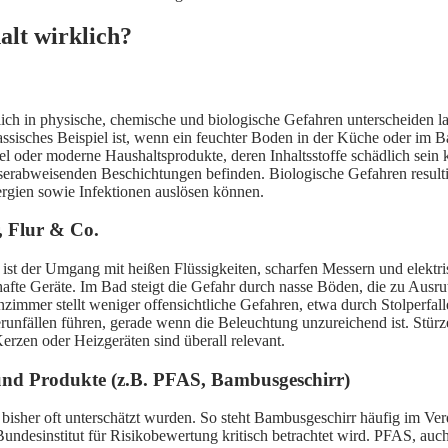
lt wirklich?
zlich in physische, chemische und biologische Gefahren unterscheiden l
assisches Beispiel ist, wenn ein feuchter Boden in der Küche oder im B
oder moderne Haushaltsprodukte, deren Inhaltsstoffe schädlich sein kö
sserabweisenden Beschichtungen befinden. Biologische Gefahren result
rgien sowie Infektionen auslösen können.
 Flur & Co.
st der Umgang mit heißen Flüssigkeiten, scharfen Messern und elektris
afte Geräte. Im Bad steigt die Gefahr durch nasse Böden, die zu Ausr
immer stellt weniger offensichtliche Gefahren, etwa durch Stolperfal
erunfällen führen, gerade wenn die Beleuchtung unzureichend ist. St
zen oder Heizgeräten sind überall relevant.
und Produkte (z.B. PFAS, Bambusgeschirr)
ie bisher oft unterschätzt wurden. So steht Bambusgeschirr häufig im 
desinstitut für Risikobewertung kritisch betrachtet wird. PFAS, auch 