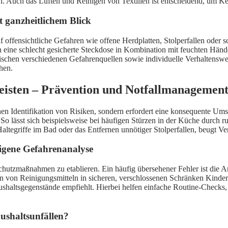
uch das Lüften und Reinigen von Textilien ist entscheidend, um Ke
tt ganzheitlichem Blick
offensichtliche Gefahren wie offene Herdplatten, Stolperfallen oder sch
 eine schlecht gesicherte Steckdose in Kombination mit feuchten Hände
schen verschiedenen Gefahrenquellen sowie individuelle Verhaltenswe
hen.
rleisten – Prävention und Notfallmanagemen
hen Identifikation von Risiken, sondern erfordert eine konsequente Um
o lässt sich beispielsweise bei häufigen Stürzen in der Küche durch r
altegriffe im Bad oder das Entfernen unnötiger Stolperfallen, beugt Ve
igene Gefahrenanalyse
 Schutzmaßnahmen zu etablieren. Ein häufig übersehener Fehler ist d
en von Reinigungsmitteln in sicheren, verschlossenen Schränken Kinde
ushaltsgegenstände empfiehlt. Hierbei helfen einfache Routine-Check
ushaltsunfällen?