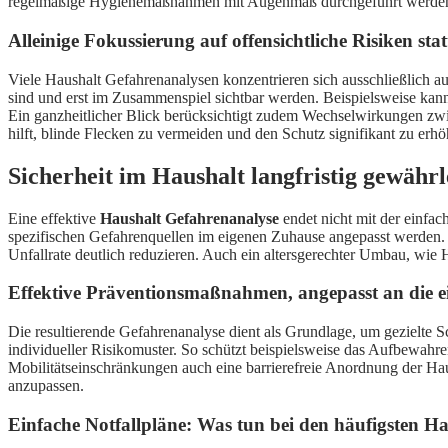
regelmäßige Hygienemaßnahmen mit Augenmaß durchgeführt werden. A
Alleinige Fokussierung auf offensichtliche Risiken sta
Viele Haushalt Gefahrenanalysen konzentrieren sich ausschließlich auf 
sind und erst im Zusammenspiel sichtbar werden. Beispielsweise kann
Ein ganzheitlicher Blick berücksichtigt zudem Wechselwirkungen zwi
hilft, blinde Flecken zu vermeiden und den Schutz signifikant zu erhö
Sicherheit im Haushalt langfristig gewäh
Eine effektive
Haushalt Gefahrenanalyse
endet nicht mit der einfac
spezifischen Gefahrenquellen im eigenen Zuhause angepasst werden. S
Unfallrate deutlich reduzieren. Auch ein altersgerechter Umbau, wie H
Effektive Präventionsmaßnahmen, angepasst an die e
Die resultierende Gefahrenanalyse dient als Grundlage, um gezielte
individueller Risikomuster. So schützt beispielsweise das Aufbewahr
Mobilitätseinschränkungen auch eine barrierefreie Anordnung der Ha
anzupassen.
Einfache Notfallpläne: Was tun bei den häufigsten Ha