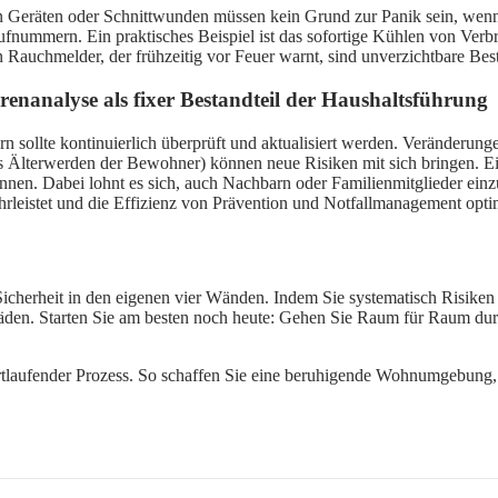
Geräten oder Schnittwunden müssen kein Grund zur Panik sein, wenn ein
ufnummern. Ein praktisches Beispiel ist das sofortige Kühlen von Ve
 Rauchmelder, der frühzeitig vor Feuer warnt, sind unverzichtbare Be
analyse als fixer Bestandteil der Haushaltsführung
rn sollte kontinuierlich überprüft und aktualisiert werden. Veränderu
as Älterwerden der Bewohner) können neue Risiken mit sich bringen. Ein
rkennen. Dabei lohnt es sich, auch Nachbarn oder Familienmitglieder ei
hrleistet und die Effizienz von Prävention und Notfallmanagement opti
Sicherheit in den eigenen vier Wänden. Indem Sie systematisch Risike
häden. Starten Sie am besten noch heute: Gehen Sie Raum für Raum dur
rtlaufender Prozess. So schaffen Sie eine beruhigende Wohnumgebung, di