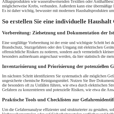
Alltagsprodukten wie wasserabweisenden Textilien oder Antihaftbesch
möglicherweise Krebs, verbunden. Außerdem kann eine übermäßige Desi
Es ist daher wichtig, bewusster mit modernen Haushaltsprodukten umz
So erstellen Sie eine individuelle Haushalt
Vorbereitung: Zielsetzung und Dokumentation der Ist
Eine sorgfältige Vorbereitung ist der erste und wichtigste Schritt be
Brandschutz, Sturzgefahren oder den Umgang mit elektrischen Geräten.
offensichtliche Risiken zu notieren, sondern auch vermeintlich klei
besonders aufmerksam angeschaut werden, da hier statistisch die meis
Inventarisierung und Priorisierung der potenziellen 
Im nächsten Schritt identifizieren Sie systematisch alle möglichen Ge
ungesicherte chemische Reinigungsmittel. Nutzen Sie Ihre Dokumentat
die besonders oft zu Unfällen führen, wie etwa durch elektrischen St
Gefahren zu konzentrieren und potenzielle Risiken, wie etwa die An
Praktische Tools und Checklisten zur Gefahrenidenti
Um die Gefahrenanalyse effizienter und strukturierter zu gestalten, s