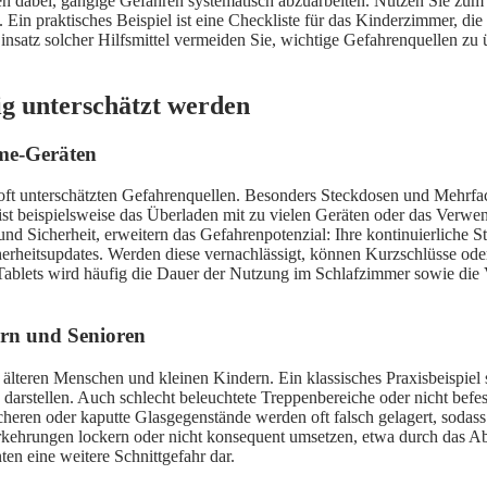
en dabei, gängige Gefahren systematisch abzuarbeiten. Nutzen Sie zum B
Ein praktisches Beispiel ist eine Checkliste für das Kinderzimmer, die 
nsatz solcher Hilfsmittel vermeiden Sie, wichtige Gefahrenquellen zu ü
ig unterschätzt werden
ome-Geräten
ber oft unterschätzten Gefahrenquellen. Besonders Steckdosen und Meh
er ist beispielsweise das Überladen mit zu vielen Geräten oder das V
 Sicherheit, erweitern das Gefahrenpotenzial: Ihre kontinuierliche S
heitsupdates. Werden diese vernachlässigt, können Kurzschlüsse oder 
ablets wird häufig die Dauer der Nutzung im Schlafzimmer sowie die 
ern und Senioren
 älteren Menschen und kleinen Kindern. Ein klassisches Praxisbeispiel s
arstellen. Auch schlecht beleuchtete Treppenbereiche oder nicht befes
en oder kaputte Glasgegenstände werden oft falsch gelagert, sodass Ki
svorkehrungen lockern oder nicht konsequent umsetzen, etwa durch das A
en eine weitere Schnittgefahr dar.