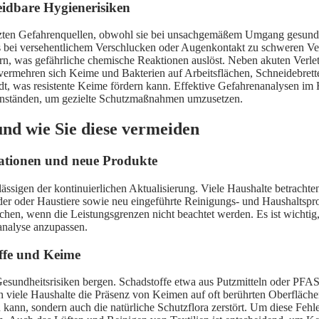
idbare Hygienerisiken
tzten Gefahrenquellen, obwohl sie bei unsachgemäßem Umgang gesundhe
s bei versehentlichem Verschlucken oder Augenkontakt zu schweren V
rn, was gefährliche chemische Reaktionen auslöst. Neben akuten Verl
, vermehren sich Keime und Bakterien auf Arbeitsflächen, Schneidebre
t, was resistente Keime fördern kann. Effektive Gefahrenanalysen im H
egenständen, um gezielte Schutzmaßnahmen umzusetzen.
und wie Sie diese vermeiden
uationen und neue Produkte
ässigen der kontinuierlichen Aktualisierung. Viele Haushalte betrachte
r oder Haustiere sowie neu eingeführte Reinigungs- und Haushaltsprodu
n, wenn die Leistungsgrenzen nicht beachtet werden. Es ist wichtig, 
analyse anzupassen.
ffe und Keime
Gesundheitsrisiken bergen. Schadstoffe etwa aus Putzmitteln oder PFAS
n viele Haushalte die Präsenz von Keimen auf oft berührten Oberflächen
 kann, sondern auch die natürliche Schutzflora zerstört. Um diese Fehl