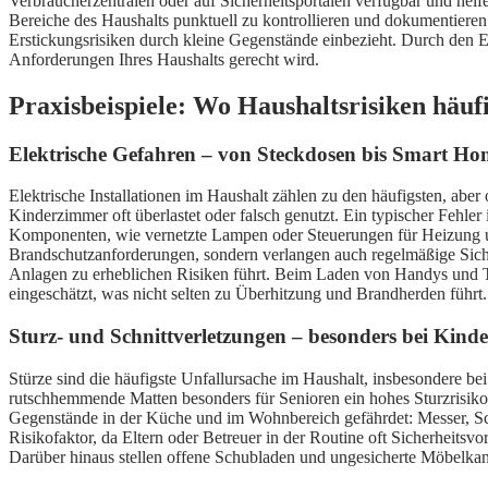
Verbraucherzentralen oder auf Sicherheitsportalen verfügbar und helf
Bereiche des Haushalts punktuell zu kontrollieren und dokumentieren. 
Erstickungsrisiken durch kleine Gegenstände einbezieht. Durch den Ei
Anforderungen Ihres Haushalts gerecht wird.
Praxisbeispiele: Wo Haushaltsrisiken häuf
Elektrische Gefahren – von Steckdosen bis Smart H
Elektrische Installationen im Haushalt zählen zu den häufigsten, a
Kinderzimmer oft überlastet oder falsch genutzt. Ein typischer Fehl
Komponenten, wie vernetzte Lampen oder Steuerungen für Heizung und
Brandschutzanforderungen, sondern verlangen auch regelmäßige Sicher
Anlagen zu erheblichen Risiken führt. Beim Laden von Handys und T
eingeschätzt, was nicht selten zu Überhitzung und Brandherden führt.
Sturz- und Schnittverletzungen – besonders bei Kind
Stürze sind die häufigste Unfallursache im Haushalt, insbesondere bei
rutschhemmende Matten besonders für Senioren ein hohes Sturzrisiko d
Gegenstände in der Küche und im Wohnbereich gefährdet: Messer, Scher
Risikofaktor, da Eltern oder Betreuer in der Routine oft Sicherheit
Darüber hinaus stellen offene Schubladen und ungesicherte Möbelkant