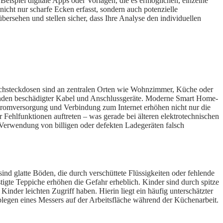
eispiel digitale Apps oder Vorlagen, die es ermöglichen, einzelne
nicht nur scharfe Ecken erfasst, sondern auch potenzielle
bersehen und stellen sicher, dass Ihre Analyse den individuellen
rfachsteckdosen sind an zentralen Orten wie Wohnzimmer, Küche oder
erwenden beschädigter Kabel und Anschlussgeräte. Moderne Smart Home-
tromversorgung und Verbindung zum Internet erhöhen nicht nur die
Fehlfunktionen auftreten – was gerade bei älteren elektrotechnischen
Verwendung von billigen oder defekten Ladegeräten falsch
ind glatte Böden, die durch verschüttete Flüssigkeiten oder fehlende
tigte Teppiche erhöhen die Gefahr erheblich. Kinder sind durch spitze
nder leichten Zugriff haben. Hierin liegt ein häufig unterschätzter
blegen eines Messers auf der Arbeitsfläche während der Küchenarbeit.