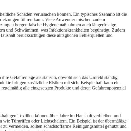
itliche Schäden verursachen können. Ein typisches Szenario ist die
erletzungen führen kann. Viele Anwender mischen zudem
etzungen bergen falsche Hygienemaßnahmen auch längerfristige
ttern und Schwämmen, was Infektionskrankheiten begünstigt. Zudem
aushalt berücksichtigen diese alltäglichen Fehlerquellen und
n ihre Gefahrenlage als statisch, obwohl sich das Umfeld ständig
kte bringen zusätzliche Risiken mit sich. Beispielhaft kann ein
regelmäßig alle eingesetzten Produkte und deren Gefahrenpotenzial
-haltigen Textilien können über Jahre im Haushalt verbleiben und
 wie Türgriffen oder Lichtschaltern. Ein Beispiel ist der übermäßige
er zu vermeiden, sollten schadstoffarme Reinigungsmittel genutzt und