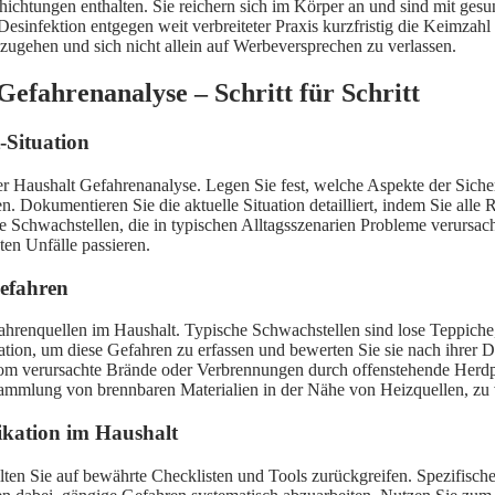
ichtungen enthalten. Sie reichern sich im Körper an und sind mit gesu
nfektion entgegen weit verbreiteter Praxis kurzfristig die Keimzahl s
ugehen und sich nicht allein auf Werbeversprechen zu verlassen.
 Gefahrenanalyse – Schritt für Schritt
-Situation
i der Haushalt Gefahrenanalyse. Legen Sie fest, welche Aspekte der Sich
 Dokumentieren Sie die aktuelle Situation detailliert, indem Sie alle 
nere Schwachstellen, die in typischen Alltagsszenarien Probleme verur
ten Unfälle passieren.
Gefahren
fahrenquellen im Haushalt. Typische Schwachstellen sind lose Teppiche,
ion, um diese Gefahren zu erfassen und bewerten Sie sie nach ihrer D
rom verursachte Brände oder Verbrennungen durch offenstehende Herdplat
sammlung von brennbaren Materialien in der Nähe von Heizquellen, zu 
fikation im Haushalt
ollten Sie auf bewährte Checklisten und Tools zurückgreifen. Spezifisch