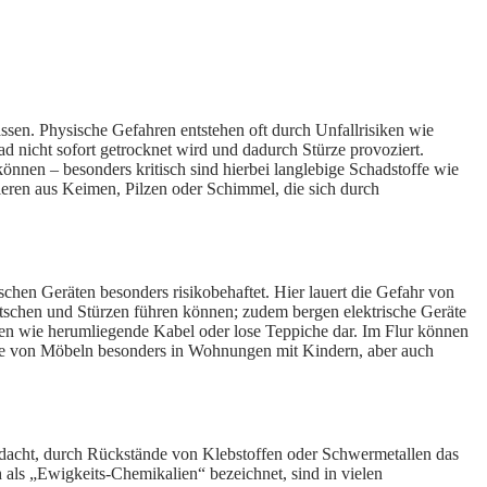
assen. Physische Gefahren entstehen oft durch Unfallrisiken wie
ad nicht sofort getrocknet wird und dadurch Stürze provoziert.
nnen – besonders kritisch sind hierbei langlebige Schadstoffe wie
ieren aus Keimen, Pilzen oder Schimmel, die sich durch
chen Geräten besonders risikobehaftet. Hier lauert die Gefahr von
utschen und Stürzen führen können; zudem bergen elektrische Geräte
len wie herumliegende Kabel oder lose Teppiche dar. Im Flur können
ürze von Möbeln besonders in Wohnungen mit Kindern, aber auch
Verdacht, durch Rückstände von Klebstoffen oder Schwermetallen das
als „Ewigkeits-Chemikalien“ bezeichnet, sind in vielen