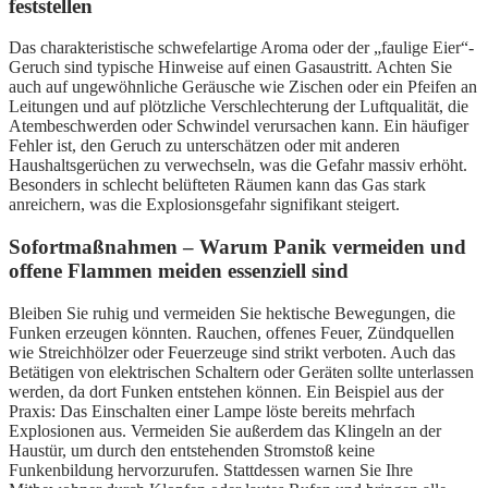
feststellen
Das charakteristische schwefelartige Aroma oder der „faulige Eier“-
Geruch sind typische Hinweise auf einen Gasaustritt. Achten Sie
auch auf ungewöhnliche Geräusche wie Zischen oder ein Pfeifen an
Leitungen und auf plötzliche Verschlechterung der Luftqualität, die
Atembeschwerden oder Schwindel verursachen kann. Ein häufiger
Fehler ist, den Geruch zu unterschätzen oder mit anderen
Haushaltsgerüchen zu verwechseln, was die Gefahr massiv erhöht.
Besonders in schlecht belüfteten Räumen kann das Gas stark
anreichern, was die Explosionsgefahr signifikant steigert.
Sofortmaßnahmen – Warum Panik vermeiden und
offene Flammen meiden essenziell sind
Bleiben Sie ruhig und vermeiden Sie hektische Bewegungen, die
Funken erzeugen könnten. Rauchen, offenes Feuer, Zündquellen
wie Streichhölzer oder Feuerzeuge sind strikt verboten. Auch das
Betätigen von elektrischen Schaltern oder Geräten sollte unterlassen
werden, da dort Funken entstehen können. Ein Beispiel aus der
Praxis: Das Einschalten einer Lampe löste bereits mehrfach
Explosionen aus. Vermeiden Sie außerdem das Klingeln an der
Haustür, um durch den entstehenden Stromstoß keine
Funkenbildung hervorzurufen. Stattdessen warnen Sie Ihre