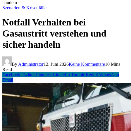
handeln
Szenarien & Krisenfälle
Notfall Verhalten bei
Gasaustritt verstehen und
sicher handeln
By
Administrator
12. Juni 2026
Keine Kommentare
10 Mins
Read
Facebook
Twitter
Pinterest
LinkedIn
Tumblr
Reddit
WhatsApp
Email