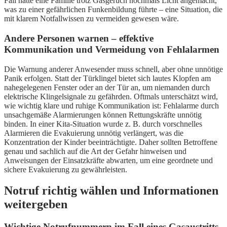
Fall hatte eine Familie trotz Gasgeruch nochmals Licht angemacht,
was zu einer gefährlichen Funkenbildung führte – eine Situation, die
mit klarem Notfallwissen zu vermeiden gewesen wäre.
Andere Personen warnen – effektive
Kommunikation und Vermeidung von Fehlalarmen
Die Warnung anderer Anwesender muss schnell, aber ohne unnötige
Panik erfolgen. Statt der Türklingel bietet sich lautes Klopfen am
nahegelegenen Fenster oder an der Tür an, um niemanden durch
elektrische Klingelsignale zu gefährden. Oftmals unterschätzt wird,
wie wichtig klare und ruhige Kommunikation ist: Fehlalarme durch
unsachgemäße Alarmierungen können Rettungskräfte unnötig
binden. In einer Kita-Situation wurde z. B. durch vorschnelles
Alarmieren die Evakuierung unnötig verlängert, was die
Konzentration der Kinder beeinträchtigte. Daher sollten Betroffene
genau und sachlich auf die Art der Gefahr hinweisen und
Anweisungen der Einsatzkräfte abwarten, um eine geordnete und
sichere Evakuierung zu gewährleisten.
Notruf richtig wählen und Informationen
weitergeben
Wichtige Notrufnummern im Fall eines Gasaustritts