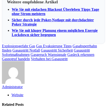
Weitere empfohlene Artikel
Wie Sie mit einfachen Blackout Überleben Tipps Tage
ohne Strom meistern
Sicher durch jede Poker-Notlage mit durchdachter
Poker Strategie
Wie Sie mit kluger Planung einem möglichen Energie
Lockdown sicher begegnen
Explosionsgefahr Gas
Gas Evakuierung Tipps
Gasabsperrhahn
finden
Gasaustritt Notfall
Gasaustritt Sicherheit
Gasaustritt
Sofortmaßnahmen
Gasgeruch Warnsignale
Gasleck erkennen
Gasnotruf handeln
Verhalten bei Gasaustritt
Administrator
Website
Related
Posts