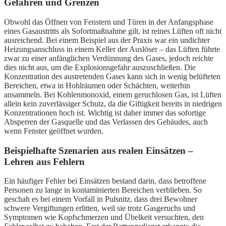
Gefahren und Grenzen
Obwohl das Öffnen von Fenstern und Türen in der Anfangsphase
eines Gasaustritts als Sofortmaßnahme gilt, ist reines Lüften oft nicht
ausreichend. Bei einem Beispiel aus der Praxis war ein undichter
Heizungsanschluss in einem Keller der Auslöser – das Lüften führte
zwar zu einer anfänglichen Verdünnung des Gases, jedoch reichte
dies nicht aus, um die Explosionsgefahr auszuschließen. Die
Konzentration des austretenden Gases kann sich in wenig belüfteten
Bereichen, etwa in Hohlräumen oder Schächten, weiterhin
ansammeln. Bei Kohlenmonoxid, einem geruchlosen Gas, ist Lüften
allein kein zuverlässiger Schutz, da die Giftigkeit bereits in niedrigen
Konzentrationen hoch ist. Wichtig ist daher immer das sofortige
Absperren der Gasquelle und das Verlassen des Gebäudes, auch
wenn Fenster geöffnet wurden.
Beispielhafte Szenarien aus realen Einsätzen –
Lehren aus Fehlern
Ein häufiger Fehler bei Einsätzen bestand darin, dass betroffene
Personen zu lange in kontaminierten Bereichen verblieben. So
geschah es bei einem Vorfall in Pulsnitz, dass drei Bewohner
schwere Vergiftungen erlitten, weil sie trotz Gasgeruchs und
Symptomen wie Kopfschmerzen und Übelkeit versuchten, den