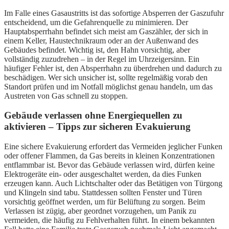
Im Falle eines Gasaustritts ist das sofortige Absperren der Gaszufuhr
entscheidend, um die Gefahrenquelle zu minimieren. Der
Hauptabsperrhahn befindet sich meist am Gaszähler, der sich in
einem Keller, Haustechnikraum oder an der Außenwand des
Gebäudes befindet. Wichtig ist, den Hahn vorsichtig, aber
vollständig zuzudrehen – in der Regel im Uhrzeigersinn. Ein
häufiger Fehler ist, den Absperrhahn zu überdrehen und dadurch zu
beschädigen. Wer sich unsicher ist, sollte regelmäßig vorab den
Standort prüfen und im Notfall möglichst genau handeln, um das
Austreten von Gas schnell zu stoppen.
Gebäude verlassen ohne Energiequellen zu
aktivieren – Tipps zur sicheren Evakuierung
Eine sichere Evakuierung erfordert das Vermeiden jeglicher Funken
oder offener Flammen, da Gas bereits in kleinen Konzentrationen
entflammbar ist. Bevor das Gebäude verlassen wird, dürfen keine
Elektrogeräte ein- oder ausgeschaltet werden, da dies Funken
erzeugen kann. Auch Lichtschalter oder das Betätigen von Türgong
und Klingeln sind tabu. Stattdessen sollten Fenster und Türen
vorsichtig geöffnet werden, um für Belüftung zu sorgen. Beim
Verlassen ist zügig, aber geordnet vorzugehen, um Panik zu
vermeiden, die häufig zu Fehlverhalten führt. In einem bekannten