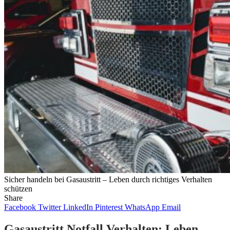
Sicher handeln bei Gasaustritt – Leben durch richtiges Verhalten
schützen
Share
Facebook
Twitter
LinkedIn
Pinterest
WhatsApp
Email
Gasaustritt Notfall Verhalten: Leben