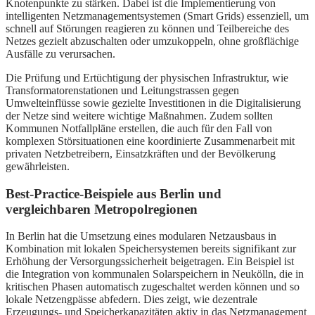
Knotenpunkte zu stärken. Dabei ist die Implementierung von
intelligenten Netzmanagementsystemen (Smart Grids) essenziell, um
schnell auf Störungen reagieren zu können und Teilbereiche des
Netzes gezielt abzuschalten oder umzukoppeln, ohne großflächige
Ausfälle zu verursachen.
Die Prüfung und Ertüchtigung der physischen Infrastruktur, wie
Transformatorenstationen und Leitungstrassen gegen
Umwelteinflüsse sowie gezielte Investitionen in die Digitalisierung
der Netze sind weitere wichtige Maßnahmen. Zudem sollten
Kommunen Notfallpläne erstellen, die auch für den Fall von
komplexen Störsituationen eine koordinierte Zusammenarbeit mit
privaten Netzbetreibern, Einsatzkräften und der Bevölkerung
gewährleisten.
Best-Practice-Beispiele aus Berlin und
vergleichbaren Metropolregionen
In Berlin hat die Umsetzung eines modularen Netzausbaus in
Kombination mit lokalen Speichersystemen bereits signifikant zur
Erhöhung der Versorgungssicherheit beigetragen. Ein Beispiel ist
die Integration von kommunalen Solarspeichern in Neukölln, die in
kritischen Phasen automatisch zugeschaltet werden können und so
lokale Netzengpässe abfedern. Dies zeigt, wie dezentrale
Erzeugungs- und Speicherkapazitäten aktiv in das Netzmanagement