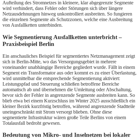
Aufteilung des Stromnetzes in kleinere, klar abgegrenzte Segmente
wird verhindert, dass Fehler oder Störungen sich über längere
Netzausdehnungen hinweg unkontrolliert ausbreiten. So fungieren
die einzelnen Segmente als Schutzzonen, welche eine Ausbreitung
von Ausfallketten unterbinden.
Wie Segmentierung Ausfallketten unterbricht –
Praxisbeispiel Berlin
Ein anschauliches Beispiel für segmentiertes Netzmanagement zeigt
sich in Berlin-Mitte, wo das Versorgungsgebiet in mehrere
voneinander unabhängige Bereiche gegliedert wurde. Fällt in einem
Segment ein Transformator aus oder kommt es zu einer Überlastung,
wird unmittelbar die entsprechende Segmentierung aktiviert:
Leistungspfad und Steuerung schließen betroffene Bereiche
automatisch ab und übernehmen die Umleitung oder Abschaltung,
bevor sich der Fehler in angrenzende Segmente ausbreiten kann. So
blieb etwa bei einem Kurzschluss im Winter 2025 ausschließlich ein
kleiner Bezirk kurzfristig betroffen, während angrenzende Stadtteile
uneingeschränkt mit Strom versorgt blieben. Ohne diese
segmentierte Infrastruktur wären große Teile Berlins von einem
Totalausfall bedroht gewesen.
Bedeutung von Mikro- und Inselnetzen bei lokaler