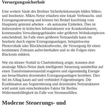
Versorgungssicherheit
Eine weitere Säule des Berliner Sicherheitskonzepts bilden Mikro-
und Inselnetze. Mikro-Netze erlauben eine lokale Verbrauchs- und
Erzeugungssteuerung und können bei Bedarf kurzfristig vom
Hauptnetz getrennt arbeiten – als autonome Einheiten. Dies ist
insbesondere in kritischen Infrastrukturen wie Krankenhäusern,
kommunalen Verwaltungsgebäuden oder größeren Wohnkomplexen
entscheidend. Im Falle eines größeren Netzausfalls kann ein
Inselnetz durch eigene Erzeugungsanlagen, beispielsweise
Photovoltaik oder Blockheizkraftwerke, die Versorgung für einen
bestimmten Zeitraum aufrechterhalten und so die Folgen eines
Blackouts mildern.
Wie ein kleiner Notfall in Charlottenburg zeigte, konnten dort
ansässige Mikro-Netze dank intelligenter Steuerung unmittelbar auf
einen Transformatorenausfall reagieren und eigenständig Energie
aus benachbarten dezentralen Erzeugungsanlagen beziehen. Dies
fiel im Alltag kaum auf und verhindert Folgestörungen. Die
Kombination aus Segmentierung und dezentralen Netzstrukturen
wird somit zum entscheidenden Faktor für Berlins
Widerstandsfähigkeit im Falle von Stromausfällen.
Moderne Steuerungs- und