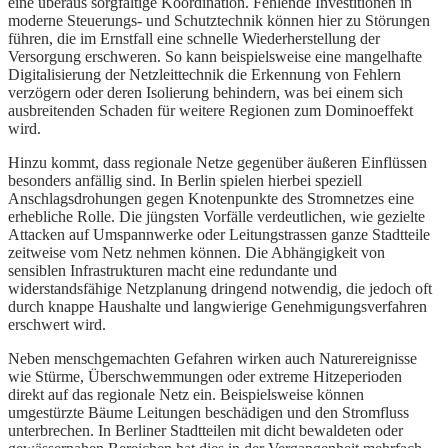
eine überaus sorgfältige Koordination. Fehlende Investitionen in
moderne Steuerungs- und Schutztechnik können hier zu Störungen
führen, die im Ernstfall eine schnelle Wiederherstellung der
Versorgung erschweren. So kann beispielsweise eine mangelhafte
Digitalisierung der Netzleittechnik die Erkennung von Fehlern
verzögern oder deren Isolierung behindern, was bei einem sich
ausbreitenden Schaden für weitere Regionen zum Dominoeffekt
wird.
Hinzu kommt, dass regionale Netze gegenüber äußeren Einflüssen
besonders anfällig sind. In Berlin spielen hierbei speziell
Anschlagsdrohungen gegen Knotenpunkte des Stromnetzes eine
erhebliche Rolle. Die jüngsten Vorfälle verdeutlichen, wie gezielte
Attacken auf Umspannwerke oder Leitungstrassen ganze Stadtteile
zeitweise vom Netz nehmen können. Die Abhängigkeit von
sensiblen Infrastrukturen macht eine redundante und
widerstandsfähige Netzplanung dringend notwendig, die jedoch oft
durch knappe Haushalte und langwierige Genehmigungsverfahren
erschwert wird.
Neben menschgemachten Gefahren wirken auch Naturereignisse
wie Stürme, Überschwemmungen oder extreme Hitzeperioden
direkt auf das regionale Netz ein. Beispielsweise können
umgestürzte Bäume Leitungen beschädigen und den Stromfluss
unterbrechen. In Berliner Stadtteilen mit dicht bewaldeten oder