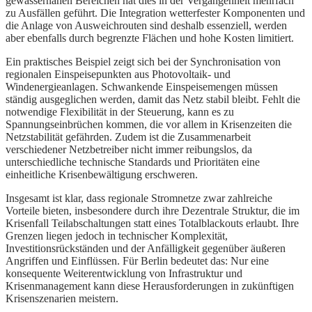
gewässernahen Bereichen hat dies in der Vergangenheit mehrfach
zu Ausfällen geführt. Die Integration wetterfester Komponenten und
die Anlage von Ausweichrouten sind deshalb essenziell, werden
aber ebenfalls durch begrenzte Flächen und hohe Kosten limitiert.
Ein praktisches Beispiel zeigt sich bei der Synchronisation von
regionalen Einspeisepunkten aus Photovoltaik- und
Windenergieanlagen. Schwankende Einspeisemengen müssen
ständig ausgeglichen werden, damit das Netz stabil bleibt. Fehlt die
notwendige Flexibilität in der Steuerung, kann es zu
Spannungseinbrüchen kommen, die vor allem in Krisenzeiten die
Netzstabilität gefährden. Zudem ist die Zusammenarbeit
verschiedener Netzbetreiber nicht immer reibungslos, da
unterschiedliche technische Standards und Prioritäten eine
einheitliche Krisenbewältigung erschweren.
Insgesamt ist klar, dass regionale Stromnetze zwar zahlreiche
Vorteile bieten, insbesondere durch ihre Dezentrale Struktur, die im
Krisenfall Teilabschaltungen statt eines Totalblackouts erlaubt. Ihre
Grenzen liegen jedoch in technischer Komplexität,
Investitionsrückständen und der Anfälligkeit gegenüber äußeren
Angriffen und Einflüssen. Für Berlin bedeutet das: Nur eine
konsequente Weiterentwicklung von Infrastruktur und
Krisenmanagement kann diese Herausforderungen in zukünftigen
Krisenszenarien meistern.