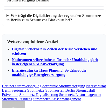
Stromversorgung Berlins?
Wie trägt die Digitalisierung der regionalen Stromnetze
in Berlin zum Schutz vor Blackouts bei?
Weitere empfohlene Artikel
Digitale Sicherheit in Zeiten der Krise verstehen und
schützen
Notbrunnen selber bohren für mehr Unabhängigkeit
in der eigenen Selbstversorgung
Energieautarkie Haus Planung: So gelingt die
unabhängige Energieversorgung
Berliner Stromversorgung
dezentrale Stromversorgung
Netzstabilität
Berlin
regionale Stromnetze
Stromausfall Berlin
Stromausfall
Prävention
Stromnetz Digitalisierung
Stromnetz Lastmanagement
Stromnetz Resilienz
Stromnetze Krisenmanagement