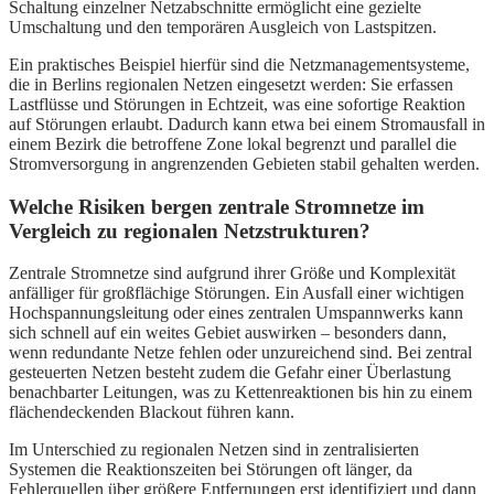
Schaltung einzelner Netzabschnitte ermöglicht eine gezielte
Umschaltung und den temporären Ausgleich von Lastspitzen.
Ein praktisches Beispiel hierfür sind die Netzmanagementsysteme,
die in Berlins regionalen Netzen eingesetzt werden: Sie erfassen
Lastflüsse und Störungen in Echtzeit, was eine sofortige Reaktion
auf Störungen erlaubt. Dadurch kann etwa bei einem Stromausfall in
einem Bezirk die betroffene Zone lokal begrenzt und parallel die
Stromversorgung in angrenzenden Gebieten stabil gehalten werden.
Welche Risiken bergen zentrale Stromnetze im
Vergleich zu regionalen Netzstrukturen?
Zentrale Stromnetze sind aufgrund ihrer Größe und Komplexität
anfälliger für großflächige Störungen. Ein Ausfall einer wichtigen
Hochspannungsleitung oder eines zentralen Umspannwerks kann
sich schnell auf ein weites Gebiet auswirken – besonders dann,
wenn redundante Netze fehlen oder unzureichend sind. Bei zentral
gesteuerten Netzen besteht zudem die Gefahr einer Überlastung
benachbarter Leitungen, was zu Kettenreaktionen bis hin zu einem
flächendeckenden Blackout führen kann.
Im Unterschied zu regionalen Netzen sind in zentralisierten
Systemen die Reaktionszeiten bei Störungen oft länger, da
Fehlerquellen über größere Entfernungen erst identifiziert und dann