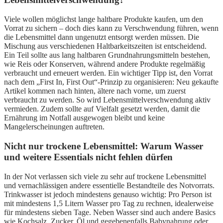
Viele wollen möglichst lange haltbare Produkte kaufen, um den
Vorrat zu sichern – doch dies kann zu Verschwendung führen, wenn
die Lebensmittel dann ungenutzt entsorgt werden müssen. Die
Mischung aus verschiedenen Haltbarkeitszeiten ist entscheidend.
Ein Teil sollte aus lang haltbaren Grundnahrungsmitteln bestehen,
wie Reis oder Konserven, während andere Produkte regelmäßig
verbraucht und erneuert werden. Ein wichtiger Tipp ist, den Vorrat
nach dem „First In, First Out“-Prinzip zu organisieren: Neu gekaufte
Artikel kommen nach hinten, ältere nach vorne, um zuerst
verbraucht zu werden. So wird Lebensmittelverschwendung aktiv
vermieden. Zudem sollte auf Vielfalt gesetzt werden, damit die
Ernährung im Notfall ausgewogen bleibt und keine
Mangelerscheinungen auftreten.
Nicht nur trockene Lebensmittel: Warum Wasser
und weitere Essentials nicht fehlen dürfen
In der Not verlassen sich viele zu sehr auf trockene Lebensmittel
und vernachlässigen andere essentielle Bestandteile des Notvorrats.
Trinkwasser ist jedoch mindestens genauso wichtig: Pro Person ist
mit mindestens 1,5 Litern Wasser pro Tag zu rechnen, idealerweise
für mindestens sieben Tage. Neben Wasser sind auch andere Basics
wie Kochsalz, Zucker, Öl und gegebenenfalls Babynahrung oder