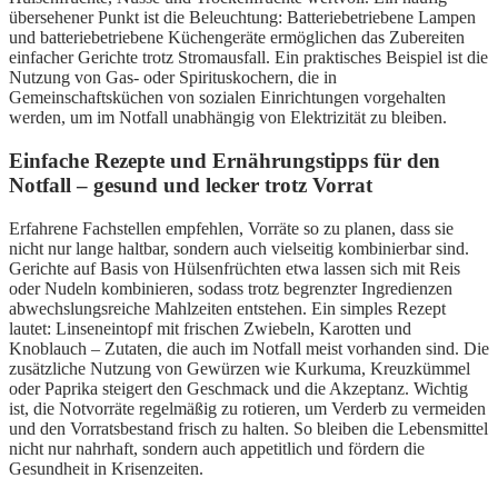
übersehener Punkt ist die Beleuchtung: Batteriebetriebene Lampen
und batteriebetriebene Küchengeräte ermöglichen das Zubereiten
einfacher Gerichte trotz Stromausfall. Ein praktisches Beispiel ist die
Nutzung von Gas- oder Spirituskochern, die in
Gemeinschaftsküchen von sozialen Einrichtungen vorgehalten
werden, um im Notfall unabhängig von Elektrizität zu bleiben.
Einfache Rezepte und Ernährungstipps für den
Notfall – gesund und lecker trotz Vorrat
Erfahrene Fachstellen empfehlen, Vorräte so zu planen, dass sie
nicht nur lange haltbar, sondern auch vielseitig kombinierbar sind.
Gerichte auf Basis von Hülsenfrüchten etwa lassen sich mit Reis
oder Nudeln kombinieren, sodass trotz begrenzter Ingredienzen
abwechslungsreiche Mahlzeiten entstehen. Ein simples Rezept
lautet: Linseneintopf mit frischen Zwiebeln, Karotten und
Knoblauch – Zutaten, die auch im Notfall meist vorhanden sind. Die
zusätzliche Nutzung von Gewürzen wie Kurkuma, Kreuzkümmel
oder Paprika steigert den Geschmack und die Akzeptanz. Wichtig
ist, die Notvorräte regelmäßig zu rotieren, um Verderb zu vermeiden
und den Vorratsbestand frisch zu halten. So bleiben die Lebensmittel
nicht nur nahrhaft, sondern auch appetitlich und fördern die
Gesundheit in Krisenzeiten.