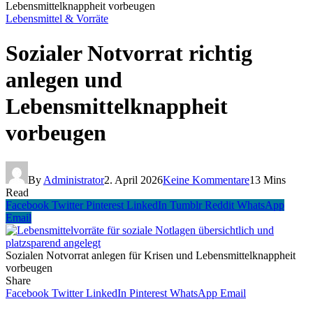
Lebensmittelknappheit vorbeugen
Lebensmittel & Vorräte
Sozialer Notvorrat richtig
anlegen und
Lebensmittelknappheit
vorbeugen
By
Administrator
2. April 2026
Keine Kommentare
13 Mins
Read
Facebook
Twitter
Pinterest
LinkedIn
Tumblr
Reddit
WhatsApp
Email
Sozialen Notvorrat anlegen für Krisen und Lebensmittelknappheit
vorbeugen
Share
Facebook
Twitter
LinkedIn
Pinterest
WhatsApp
Email