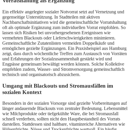
Vorratshaltung als Ergänzung
Ein effektiv angelegter sozialer Notvorrat setzt auf Vernetzung und
gegenseitige Unterstützung. In Stadtteilen mit aktiven
Nachbarschaftsinitiativen wird die gemeinschaftliche Vorratshaltung
oft als optimale Ergänzung zum individuellen Vorrat empfohlen. So
lassen sich Risiken bei unvorhergesehenen Ereignissen wie
vermehrten Blackouts oder Lieferschwierigkeiten minimieren.
Gemeinschaftliche Zutatenlisten vermeiden Doppelkäufe und
ermöglichen gezielte Ergänzungen. Ein Praxisbeispiel aus Hamburg
zeigt, dass durch wöchentliche Treffen zum Austausch von Vorräten
und Erfahrungen der Sozialzusammenhalt gestärkt wird und
Engpässe gemeinsam bewältigt werden können. Solche Kollektive
empfehlen zudem, Wasser- und Stromversorgung gemeinschaftlich
technisch und organisatorisch abzusichern.
Umgang mit Blackouts und Stromausfällen im
sozialen Kontext
Besonders in der sozialen Vorsorge sind gezielte Vorbereitungen auf
länger andauernde Blackouts von zentraler Bedeutung. Lebensmittel
wie Milchprodukte oder tiefgekühlte Ware, die bei Stromausfall
schnell verderben, sollten nicht den Hauptbestandteil des Vorrats
darstellen. Stattdessen sind haltbare, vitaminreiche Alternativen wie
Hülsenfrüchte, Nüsse und Trockenfrüchte wertvoll. Ein häufig