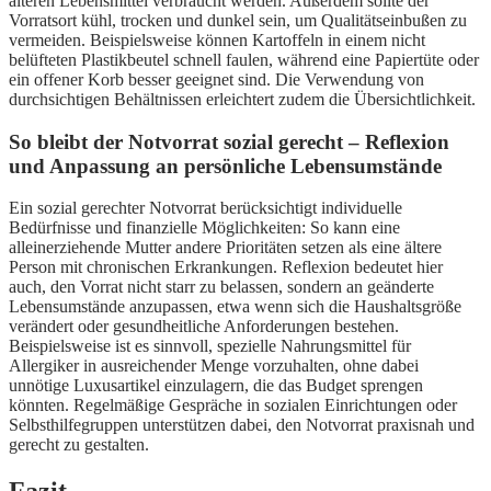
älteren Lebensmittel verbraucht werden. Außerdem sollte der
Vorratsort kühl, trocken und dunkel sein, um Qualitätseinbußen zu
vermeiden. Beispielsweise können Kartoffeln in einem nicht
belüfteten Plastikbeutel schnell faulen, während eine Papiertüte oder
ein offener Korb besser geeignet sind. Die Verwendung von
durchsichtigen Behältnissen erleichtert zudem die Übersichtlichkeit.
So bleibt der Notvorrat sozial gerecht – Reflexion
und Anpassung an persönliche Lebensumstände
Ein sozial gerechter Notvorrat berücksichtigt individuelle
Bedürfnisse und finanzielle Möglichkeiten: So kann eine
alleinerziehende Mutter andere Prioritäten setzen als eine ältere
Person mit chronischen Erkrankungen. Reflexion bedeutet hier
auch, den Vorrat nicht starr zu belassen, sondern an geänderte
Lebensumstände anzupassen, etwa wenn sich die Haushaltsgröße
verändert oder gesundheitliche Anforderungen bestehen.
Beispielsweise ist es sinnvoll, spezielle Nahrungsmittel für
Allergiker in ausreichender Menge vorzuhalten, ohne dabei
unnötige Luxusartikel einzulagern, die das Budget sprengen
könnten. Regelmäßige Gespräche in sozialen Einrichtungen oder
Selbsthilfegruppen unterstützen dabei, den Notvorrat praxisnah und
gerecht zu gestalten.