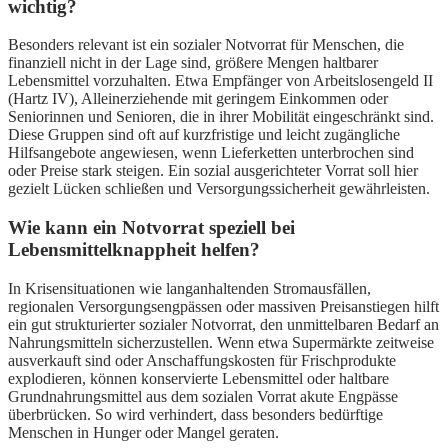
wichtig?
Besonders relevant ist ein sozialer Notvorrat für Menschen, die
finanziell nicht in der Lage sind, größere Mengen haltbarer
Lebensmittel vorzuhalten. Etwa Empfänger von Arbeitslosengeld II
(Hartz IV), Alleinerziehende mit geringem Einkommen oder
Seniorinnen und Senioren, die in ihrer Mobilität eingeschränkt sind.
Diese Gruppen sind oft auf kurzfristige und leicht zugängliche
Hilfsangebote angewiesen, wenn Lieferketten unterbrochen sind
oder Preise stark steigen. Ein sozial ausgerichteter Vorrat soll hier
gezielt Lücken schließen und Versorgungssicherheit gewährleisten.
Wie kann ein Notvorrat speziell bei
Lebensmittelknappheit helfen?
In Krisensituationen wie langanhaltenden Stromausfällen,
regionalen Versorgungsengpässen oder massiven Preisanstiegen hilft
ein gut strukturierter sozialer Notvorrat, den unmittelbaren Bedarf an
Nahrungsmitteln sicherzustellen. Wenn etwa Supermärkte zeitweise
ausverkauft sind oder Anschaffungskosten für Frischprodukte
explodieren, können konservierte Lebensmittel oder haltbare
Grundnahrungsmittel aus dem sozialen Vorrat akute Engpässe
überbrücken. So wird verhindert, dass besonders bedürftige
Menschen in Hunger oder Mangel geraten.