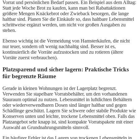
Vorrat und persönlichen Bedarf passen. Ein Beispiel aus dem Alltag:
Statt jede Woche Brot zu kaufen, kann man bei Rabattaktionen
größere Mengen Knäckebrot oder Zwieback besorgen, die lange
haltbar sind. Planen Sie die Einkäufe so, dass haltbare Lebensmittel
schrittweise ergänzt werden, um nicht vor großen Ausgaben zu
stehen.
Ebenso wichtig ist die Vermeidung von Hamsterkäufen, die nicht
nur teuer, sondern oft wenig nachhaltig sind. Besser ist es,
kontinuierlich die Vorräte aufzustocken und zu rotieren (ältere
Vorräte zuerst verbrauchen).
Platzsparend und sicher lagern: Praktische Tricks
für begrenzte Räume
Gerade in kleinen Wohnungen ist der Lagerplatz begrenzt.
Verwenden Sie stapelbare Vorratsbehälter, um den vorhandenen
Stauraum optimal zu nutzen. Lebensmittel in luftdichten Behältern
oder wiederverwendbaren Dosen sind länger haltbar und gegen
Schädlinge geschützt. Lagern Sie schwere oder stabile Produkte wie
Konserven unten und leichte, trockene Lebensmittel oben. Falls das
Platzangebot sehr knapp ist, sind kompakte Vorratspakete mit einer
Auswahl an Grundnahrungsmitteln sinnvoll.
Ein häufiger Fehler ist das Lagern von trockenen Lebensmitteln in