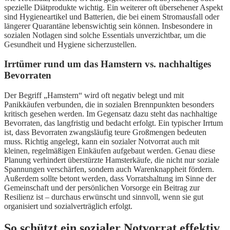
spezielle Diätprodukte wichtig. Ein weiterer oft übersehener Aspekt
sind Hygieneartikel und Batterien, die bei einem Stromausfall oder
längerer Quarantäne lebenswichtig sein können. Insbesondere in
sozialen Notlagen sind solche Essentials unverzichtbar, um die
Gesundheit und Hygiene sicherzustellen.
Irrtümer rund um das Hamstern vs. nachhaltiges
Bevorraten
Der Begriff „Hamstern“ wird oft negativ belegt und mit
Panikkäufen verbunden, die in sozialen Brennpunkten besonders
kritisch gesehen werden. Im Gegensatz dazu steht das nachhaltige
Bevorraten, das langfristig und bedacht erfolgt. Ein typischer Irrtum
ist, dass Bevorraten zwangsläufig teure Großmengen bedeuten
muss. Richtig angelegt, kann ein sozialer Notvorrat auch mit
kleinen, regelmäßigen Einkäufen aufgebaut werden. Genau diese
Planung verhindert überstürzte Hamsterkäufe, die nicht nur soziale
Spannungen verschärfen, sondern auch Warenknappheit fördern.
Außerdem sollte betont werden, dass Vorratshaltung im Sinne der
Gemeinschaft und der persönlichen Vorsorge ein Beitrag zur
Resilienz ist – durchaus erwünscht und sinnvoll, wenn sie gut
organisiert und sozialverträglich erfolgt.
So schützt ein sozialer Notvorrat effektiv