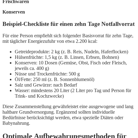
Frischwaren
Konserven
Beispiel-Checkliste für einen zehn Tage Notfallvorrat
Für eine Person empfiehlt sich folgender Basisvorrat für zehn Tage,
mit täglicher Energiezufuhr von etwa 2.200 kcal:
Getreideprodukte: 2 kg (z. B. Reis, Nudeln, Haferflocken)
Hülsenfrüchte: 1,5 kg (z. B. Linsen, Erbsen, Bohnen)
Konserven: 10 Dosen (Gemüse, Obst, Fisch oder Fleisch,
jeweils ca. 400 g)
Nüsse und Trockenfrüchte: 500 g
Öl/Fette: 250 ml (z. B. Sonnenblumenöl)
Salz und Gewürze: nach Bedarf
Wasser: mindestens 20 Liter (2 Liter pro Tag und Person für
Trink- und Kochzwecke)
Diese Zusammenstellung gewährleistet eine ausgewogene und lang
haltbare Grundversorgung. Ergänzend sollten individuelle
Bedürfnisse berücksichtigt werden, etwa spezielle Diäten oder
Babynahrung.
Optimale Aufbewahrungsmethoden für