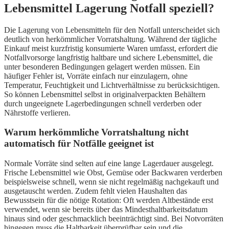
Lebensmittel Lagerung Notfall speziell?
Die Lagerung von Lebensmitteln für den Notfall unterscheidet sich
deutlich von herkömmlicher Vorratshaltung. Während der tägliche
Einkauf meist kurzfristig konsumierte Waren umfasst, erfordert die
Notfallvorsorge langfristig haltbare und sichere Lebensmittel, die
unter besonderen Bedingungen gelagert werden müssen. Ein
häufiger Fehler ist, Vorräte einfach nur einzulagern, ohne
Temperatur, Feuchtigkeit und Lichtverhältnisse zu berücksichtigen.
So können Lebensmittel selbst in originalverpackten Behältern
durch ungeeignete Lagerbedingungen schnell verderben oder
Nährstoffe verlieren.
Warum herkömmliche Vorratshaltung nicht
automatisch für Notfälle geeignet ist
Normale Vorräte sind selten auf eine lange Lagerdauer ausgelegt.
Frische Lebensmittel wie Obst, Gemüse oder Backwaren verderben
beispielsweise schnell, wenn sie nicht regelmäßig nachgekauft und
ausgetauscht werden. Zudem fehlt vielen Haushalten das
Bewusstsein für die nötige Rotation: Oft werden Altbestände erst
verwendet, wenn sie bereits über das Mindesthaltbarkeitsdatum
hinaus sind oder geschmacklich beeinträchtigt sind. Bei Notvorräten
hingegen muss die Haltbarkeit überprüfbar sein und die