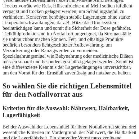
Verschiedene Lebensmittel haben individuelle Anforderungen.
Trockenvorräte wie Reis, Hülsenfrüchte und Mehl sollten luftdicht
verpackt und trocken gelagert werden, um Schädlingsbefall zu
verhindern. Konserven benötigen stabile Lagerungen ohne starke
Temperaturschwankungen, da z.B. Hitze das Drucksystem
beeinträchtigen kann und somit die Sicherheit der Dose gefährdet.
Tiefkühlprodukte sind im Notfall oft ungeeignet, da Stromausfälle
sie unbrauchbar machen können. Fett- und ölhaltige Produkte
bedürfen besonders lichtgeschützter Aufbewahrung, um
Verzuckerung oder Ranzigwerden zu vermeiden.
Spezialnahrungsmittel wie Babynahrung oder medizinische Diäten
müssen separat und besonders geschützt gelagert werden. Somit ist
eine differenzierte Kenntnis der Lagerbedingungen unverzichtbar,
um den Vorrat für den Ernstfall zuverlässig und nutzbar zu halten.
So wählen Sie die richtigen Lebensmittel
für den Notfallvorrat aus
Kriterien für die Auswahl: Nährwert, Haltbarkeit,
Lagerfähigkeit
Bei der Auswahl der Lebensmittel für Ihren Notfallvorrat stehen drei
wesentliche Kriterien im Vordergrund: der Nährwert, die Haltbarkeit
und die Lagerfähigkeit. Ein sinnvoller Vorrat muss genügend