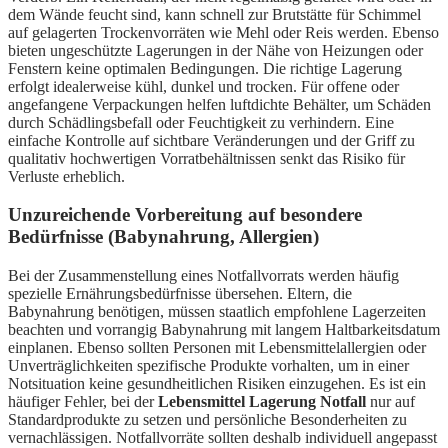
dem Wände feucht sind, kann schnell zur Brutstätte für Schimmel
auf gelagerten Trockenvorräten wie Mehl oder Reis werden. Ebenso
bieten ungeschützte Lagerungen in der Nähe von Heizungen oder
Fenstern keine optimalen Bedingungen. Die richtige Lagerung
erfolgt idealerweise kühl, dunkel und trocken. Für offene oder
angefangene Verpackungen helfen luftdichte Behälter, um Schäden
durch Schädlingsbefall oder Feuchtigkeit zu verhindern. Eine
einfache Kontrolle auf sichtbare Veränderungen und der Griff zu
qualitativ hochwertigen Vorratbehältnissen senkt das Risiko für
Verluste erheblich.
Unzureichende Vorbereitung auf besondere
Bedürfnisse (Babynahrung, Allergien)
Bei der Zusammenstellung eines Notfallvorrats werden häufig
spezielle Ernährungsbedürfnisse übersehen. Eltern, die
Babynahrung benötigen, müssen staatlich empfohlene Lagerzeiten
beachten und vorrangig Babynahrung mit langem Haltbarkeitsdatum
einplanen. Ebenso sollten Personen mit Lebensmittelallergien oder
Unverträglichkeiten spezifische Produkte vorhalten, um in einer
Notsituation keine gesundheitlichen Risiken einzugehen. Es ist ein
häufiger Fehler, bei der
Lebensmittel Lagerung Notfall
nur auf
Standardprodukte zu setzen und persönliche Besonderheiten zu
vernachlässigen. Notfallvorräte sollten deshalb individuell angepasst