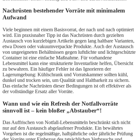
Nachrüsten bestehender Vorräte mit minimalem
Aufwand
Viele beginnen mit einem Basisvorrat, der nach und nach optimiert
wird. Ein praxisnaher Tipp ist das Nachrüsten durch gezielten
Austausch von kurzlebigen Artikeln gegen lang haltbare Varianten,
etwa Dosen oder vakuumverpackte Produkte. Auch der Austausch
von ungeeigneten Behältnissen gegen luftdichte und lichtgeschützte
Container ist eine einfache Maßnahme. Für vorhandene
Lebensmittel kann eine strukturierte Inventarliste helfen, Übersicht
zu bewahren. Ein häufiger Fehler ist das Ignorieren der
Lagerumgebung: Kühlschrank und Vorratskammer sollten kühl,
dunkel und trocken sein, um Qualität und Haltbarkeit zu sichern.
Das einfache Nachrüsten dieser Bedingungen ist oft effektiver als
der vollständige Ersatz aller Vorräte.
Wann und wie ein Refresh der Notfallvorräte
sinnvoll ist – kein bloßer „Abstauber“!
Das Auffrischen von Notfall-Lebensmitteln beschränkt sich nicht
nur auf den Austausch abgelaufener Produkte. Ein bewährtes
Vorgehen ist die regelmäßige, halbjährliche oder jährliche Prüfung
der Vorräte unter Einbezug des tatsächlichen Verbrauchs und