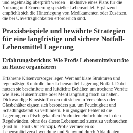
und regelmäßig überprüft werden – inklusive eines Plans für die
Nutzung und Erneuerung spezieller Lebensmittel. Ergänzend
empfiehlt sich die Hinterlegung von Medikamenten oder Zusätzen,
die bei Unverträglichkeiten erforderlich sind.
Praxisbeispiele und bewährte Strategien
für eine langfristige und sichere Notfall-
Lebensmittel Lagerung
Erfahrungsberichte: Wie Profis Lebensmittelvorräte
zu Hause organisieren
Erfahrene Krisenvorsorger legen Wert auf klare Strukturen und
regelmäßige Kontrolle ihrer Lebensmittel Lagerung Notfall. Dabei
nutzen sie beschriftete und luftdichte Behälter, um trockene Vorräte
wie Reis, Hülsenfrüchte oder Mehl langfristig frisch zu halten.
Dickwandige Kunststoffboxen mit sicherem Verschluss oder
Glasbehälter eignen sich besonders gut, um Feuchtigkeit und
Schädlingsbefall zu verhindern. Ein gängiger Fehler ist die
Lagerung von frisch gekauften Produkten einfach hinten in den
Regalwänden, ohne das älteste Lebensmittel zuerst zu verbrauchen
(First In – First Out-Prinzip). Profis vermeiden so
Lebensmittelverschwendung und Schwund durch Ablaufdaten.