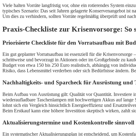
Viele halten Vorräte langfristig vor, ohne ein rotierendes System ein
typisches Szenario: Das seit Jahren gelagerte Konservenangebot ist na
Um dies zu verhindern, sollten Vorräte regelmäßig überprüft und nach 
Praxis-Checkliste zur Krisenvorsorge: So s
Priorisierte Checkliste für den Vorratsaufbau mit B
Ein gut geplanter Vorratsaufbau ist essenziell für die Krisenvorsorge 
schrittweise und bevorzugt in Aktionen oder im Großgebinde zu kaufe
Budget von etwa 150 bis 250 Euro realistisch, abhängig von individue
Risiko, dass Lebensmittel verderben oder sich Bedürfnisse ändern. B
Nachhaltigkeits- und Sparcheck für Ausrüstung und 
Beim Aufbau von Ausrüstung gilt: Qualität vor Quantität. Investiere i
wiederaufladbare Taschenlampen mit hochwertigen Akkus auf lange Sic
lohnt sich ein Vergleich hinsichtlich Energieeffizienz und Ersatztei
Beim Erstkauf kann eine höhere Investition skeptisch wirken, zahlt s
Aktualisierungstermine und Kostenkontrolle sinnvoll
Ein systematischer Aktualisierungsplan ist entscheidend, um Kosten