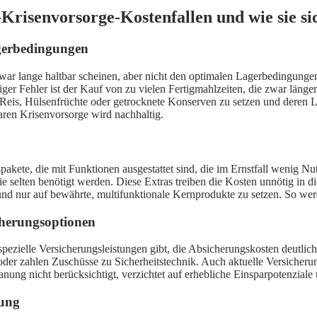
Krisenvorsorge-Kostenfallen und wie sie sic
gerbedingungen
war lange haltbar scheinen, aber nicht den optimalen Lagerbedingunge
ger Fehler ist der Kauf von zu vielen Fertigmahlzeiten, die zwar länger
 Reis, Hülsenfrüchte oder getrocknete Konserven zu setzen und deren L
aren Krisenvorsorge wird nachhaltig.
pakete, die mit Funktionen ausgestattet sind, die im Ernstfall wenig Nu
e selten benötigt werden. Diese Extras treiben die Kosten unnötig in 
en und nur auf bewährte, multifunktionale Kernprodukte zu setzen. So w
cherungsoptionen
r spezielle Versicherungsleistungen gibt, die Absicherungskosten deutl
er zahlen Zuschüsse zu Sicherheitstechnik. Auch aktuelle Versicherun
anung nicht berücksichtigt, verzichtet auf erhebliche Einsparpotenziale
gung