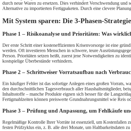
durch neue Waren zu ersetzen. Dies verhindert Verschwendung und se
Alternative zu importierten Fertigpaketen. Durch eine clevere Planung
Mit System sparen: Die 3-Phasen-Strategie
Phase 1 – Risikoanalyse und Prioritäten: Was wirklich
Der erste Schritt einer kosteneffizienten Krisenvorsorge ist eine gr
werden. Oft investieren Menschen in schwere, teure Ausrüstungsgegens
Person. Prioritäten setzen heißt, zuerst jene Notwendigkeiten zu iden
kostspielige Überbestände verhindern.
Phase 2 – Schrittweiser Vorratsaufbau nach Verbra
Ein häufiger Fehler ist das sofortige Anlegen eines großen Vorrats, 
den durchschnittlichen Tagesverbrauch aller Haushaltsmitglieder, bei
Inhaltsstoffe – manche Produkte eignen sich besser für die Langzeitl
Fertigmahlzeiten können preiswerte Grundnahrungsmittel wie Reis oder
Phase 3 – Prüfung und Anpassung, um Fehlkäufe un
Regelmäßige Kontrolle Ihrer Vorräte ist essenziell, um Kostenfallen 
festen Prüfzyklus ein, z. B. alle drei Monate, um Haltbarkeitsdaten 