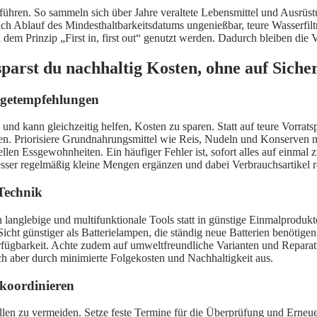
zuführen. So sammeln sich über Jahre veraltete Lebensmittel und Ausrüs
ch Ablauf des Mindesthaltbarkeitsdatums ungenießbar, teure Wasserfiltr
dem Prinzip „First in, first out“ genutzt werden. Dadurch bleiben die 
parst du nachhaltig Kosten, ohne auf Sicher
udgetempfehlungen
– und kann gleichzeitig helfen, Kosten zu sparen. Statt auf teure Vorrats
n. Priorisiere Grundnahrungsmittel wie Reis, Nudeln und Konserven mit
llen Essgewohnheiten. Ein häufiger Fehler ist, sofort alles auf einma
esser regelmäßig kleine Mengen ergänzen und dabei Verbrauchsartikel r
Technik
n langlebige und multifunktionale Tools statt in günstige Einmalprodukt
ht günstiger als Batterielampen, die ständig neue Batterien benötigen
lverfügbarkeit. Achte zudem auf umweltfreundliche Varianten und Repar
ich aber durch minimierte Folgekosten und Nachhaltigkeit aus.
 koordinieren
fallen zu vermeiden. Setze feste Termine für die Überprüfung und Ern