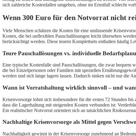
sich zahlreiche Kostenfallen umgehen, ohne im Ernstfall schlecht vorbe
Wenn 300 Euro für den Notvorrat nicht re
Viele Menschen schätzen die Kosten für eine umfassende Krisenvorsorg
Kosten, die bei unflexiblen Pauschallösungen leicht übersehen werden.
berücksichtigt werden. Diese teuren Komplettsets enthalten häufig L
Teure Pauschallösungen vs. individuelle Bedarfsplanu
Eine typische Kostenfalle sind Pauschallösungen, die zwar bequem wir
die bei Einzelpersonen oder Familien mit speziellen Ernährungsgewoh
werden und sich lange lagern lassen. Dadurch sinken nicht nur die 
Wann ist Vorratshaltung wirklich sinnvoll – und wa
Krisenvorsorge lohnt sich insbesondere für die ersten 72 Stunden b
dass die Lagerhaltung mit steigenden Kosten verbunden ist: Verderb
Ein realistischer Notvorrat orientiert sich an tatsächlichen Risikos
Nachhaltige Krisenvorsorge als Mittel gegen Versc
Nachhaltigkeit gewinnt in der Krisenvorsorge zunehmend an Bedeutun