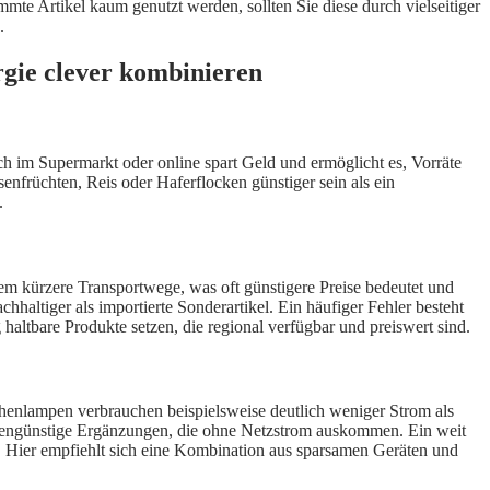
mte Artikel kaum genutzt werden, sollten Sie diese durch vielseitiger
.
rgie clever kombinieren
ch im Supermarkt oder online spart Geld und ermöglicht es, Vorräte
früchten, Reis oder Haferflocken günstiger sein als ein
.
m kürzere Transportwege, was oft günstigere Preise bedeutet und
altiger als importierte Sonderartikel. Ein häufiger Fehler besteht
ng haltbare Produkte setzen, die regional verfügbar und preiswert sind.
henlampen verbrauchen beispielsweise deutlich weniger Strom als
stengünstige Ergänzungen, die ohne Netzstrom auskommen. Ein weit
en. Hier empfiehlt sich eine Kombination aus sparsamen Geräten und