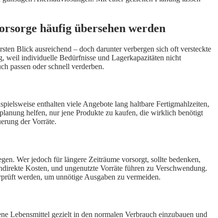
vorsorge häufig übersehen werden
sten Blick ausreichend – doch darunter verbergen sich oft versteckte
ig, weil individuelle Bedürfnisse und Lagerkapazitäten nicht
ch passen oder schnell verderben.
pielsweise enthalten viele Angebote lang haltbare Fertigmahlzeiten,
lanung helfen, nur jene Produkte zu kaufen, die wirklich benötigt
erung der Vorräte.
en. Wer jedoch für längere Zeiträume vorsorgt, sollte bedenken,
indirekte Kosten, und ungenutzte Vorräte führen zu Verschwendung.
überprüft werden, um unnötige Ausgaben zu vermeiden.
ene Lebensmittel gezielt in den normalen Verbrauch einzubauen und