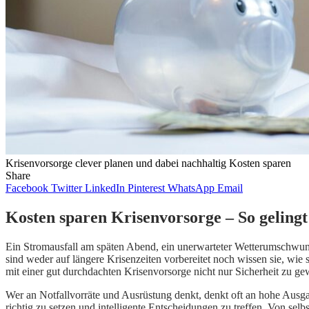
Krisenvorsorge clever planen und dabei nachhaltig Kosten sparen
Share
Facebook
Twitter
LinkedIn
Pinterest
WhatsApp
Email
Kosten sparen Krisenvorsorge – So gelingt
Ein Stromausfall am späten Abend, ein unerwarteter Wetterumschwung 
sind weder auf längere Krisenzeiten vorbereitet noch wissen sie, wi
mit einer gut durchdachten Krisenvorsorge nicht nur Sicherheit zu ge
Wer an Notfallvorräte und Ausrüstung denkt, denkt oft an hohe Ausgab
richtig zu setzen und intelligente Entscheidungen zu treffen. Von sel