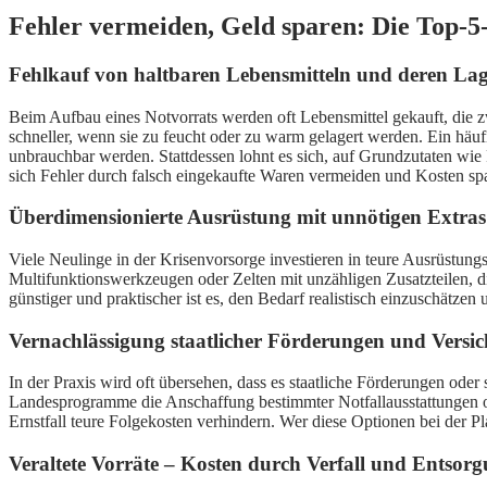
Fehler vermeiden, Geld sparen: Die Top-5-
Fehlkauf von haltbaren Lebensmitteln und deren La
Beim Aufbau eines Notvorrats werden oft Lebensmittel gekauft, die z
schneller, wenn sie zu feucht oder zu warm gelagert werden. Ein häufi
unbrauchbar werden. Stattdessen lohnt es sich, auf Grundzutaten wie
sich Fehler durch falsch eingekaufte Waren vermeiden und Kosten sp
Überdimensionierte Ausrüstung mit unnötigen Extras
Viele Neulinge in der Krisenvorsorge investieren in teure Ausrüstungs
Multifunktionswerkzeugen oder Zelten mit unzähligen Zusatzteilen, di
günstiger und praktischer ist es, den Bedarf realistisch einzuschätz
Vernachlässigung staatlicher Förderungen und Versi
In der Praxis wird oft übersehen, dass es staatliche Förderungen ode
Landesprogramme die Anschaffung bestimmter Notfallausstattungen od
Ernstfall teure Folgekosten verhindern. Wer diese Optionen bei der Pl
Veraltete Vorräte – Kosten durch Verfall und Entsor