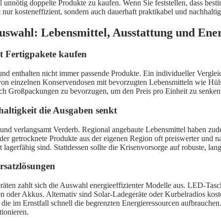
 unnötig doppelte Produkte zu kaufen. Wenn Sie feststellen, dass bestim
nur kosteneffizient, sondern auch dauerhaft praktikabel und nachhaltig
Auswahl: Lebensmittel, Ausstattung und Ene
tt Fertigpakete kaufen
nd enthalten nicht immer passende Produkte. Ein individueller Verglei
on einzelnen Konservendosen mit bevorzugten Lebensmitteln wie Hülsen
uch Großpackungen zu bevorzugen, um den Preis pro Einheit zu senken
haltigkeit die Ausgaben senkt
und verlangsamt Verderb. Regional angebaute Lebensmittel haben zude
 getrocknete Produkte aus der eigenen Region oft preiswerter und nachh
ht lagerfähig sind. Stattdessen sollte die Krisenvorsorge auf robuste, la
rsatzlösungen
äten zahlt sich die Auswahl energieeffizienter Modelle aus. LED-Tasc
n oder Akkus. Alternativ sind Solar-Ladegeräte oder Kurbelradios ko
e, die im Ernstfall schnell die begrenzten Energieressourcen aufbrauch
tionieren.