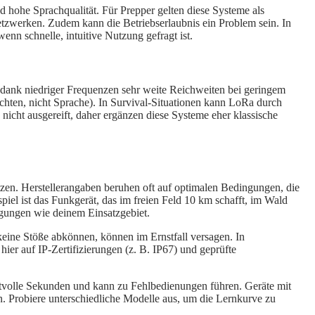
ohe Sprachqualität. Für Prepper gelten diese Systeme als
Netzwerken. Zudem kann die Betriebserlaubnis ein Problem sein. In
nn schnelle, intuitive Nutzung gefragt ist.
dank niedriger Frequenzen sehr weite Reichweiten bei geringem
chten, nicht Sprache). In Survival-Situationen kann LoRa durch
icht ausgereift, daher ergänzen diese Systeme eher klassische
hätzen. Herstellerangaben beruhen oft auf optimalen Bedingungen, die
iel ist das Funkgerät, das im freien Feld 10 km schafft, im Wald
ingungen wie deinem Einsatzgebiet.
 keine Stöße abkönnen, können im Ernstfall versagen. In
ier auf IP-Zertifizierungen (z. B. IP67) und geprüfte
ertvolle Sekunden und kann zu Fehlbedienungen führen. Geräte mit
n. Probiere unterschiedliche Modelle aus, um die Lernkurve zu