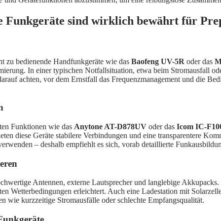
 Funkgeräte sind wirklich bewährt für Pr
icht zu bedienende Handfunkgeräte wie das
Baofeng UV-5R
oder das
M
ung. In einer typischen Notfallsituation, etwa beim Stromausfall oder 
arauf achten, vor dem Ernstfall das Frequenzmanagement und die Bedie
n
erten Funktionen wie das
Anytone AT-D878UV
oder das
Icom IC-F10
ieten diese Geräte stabilere Verbindungen und eine transparentere Kom
erwenden – deshalb empfiehlt es sich, vorab detaillierte Funkausbildun
eren
ochwertige Antennen, externe Lautsprecher und langlebige Akkupacks. 
en Wetterbedingungen erleichtert. Auch eine Ladestation mit Solarzel
n wie kurzzeitige Stromausfälle oder schlechte Empfangsqualität.
Funkgeräte