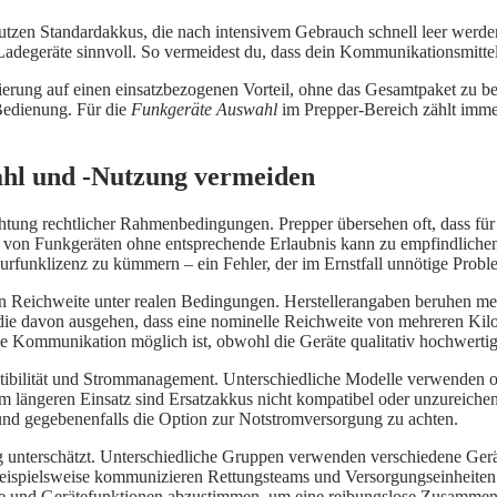
 nutzen Standardakkus, die nach intensivem Gebrauch schnell leer wer
geräte sinnvoll. So vermeidest du, dass dein Kommunikationsmittel 
sierung auf einen einsatzbezogenen Vorteil, ohne das Gesamtpaket zu be
Bedienung. Für die
Funkgeräte Auswahl
im Prepper-Bereich zählt immer
ahl und -Nutzung vermeiden
htung rechtlicher Rahmenbedingungen. Prepper übersehen oft, dass für v
 von Funkgeräten ohne entsprechende Erlaubnis kann zu empfindlichen 
rfunklizenz zu kümmern – ein Fehler, der im Ernstfall unnötige Proble
chen Reichweite unter realen Bedingungen. Herstellerangaben beruhen me
die davon ausgehen, dass eine nominelle Reichweite von mehreren Kil
eine Kommunikation möglich ist, obwohl die Geräte qualitativ hochwertig
ibilität und Strommanagement. Unterschiedliche Modelle verwenden oft
nem längeren Einsatz sind Ersatzakkus nicht kompatibel oder unzureiche
 und gegebenenfalls die Option zur Notstromversorgung zu achten.
 unterschätzt. Unterschiedliche Gruppen verwenden verschiedene Geräte 
 Beispielsweise kommunizieren Rettungsteams und Versorgungseinheiten
 und Gerätefunktionen abzustimmen, um eine reibungslose Zusammenar