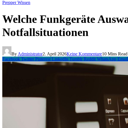
Prepper Wissen
Welche Funkgeräte Auswah
Notfallsituationen
By
Administrator
2. April 2026
Keine Kommentare
10 Mins Read
Facebook
Twitter
Pinterest
LinkedIn
Tumblr
Reddit
WhatsApp
Email