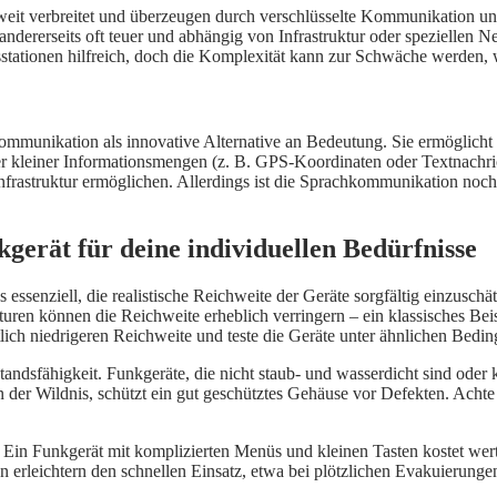
verbreitet und überzeugen durch verschlüsselte Kommunikation und h
 andererseits oft teuer und abhängig von Infrastruktur oder speziellen 
tationen hilfreich, doch die Komplexität kann zur Schwäche werden, we
unikation als innovative Alternative an Bedeutung. Sie ermöglicht 
fer kleiner Informationsmengen (z. B. GPS-Koordinaten oder Textnachri
astruktur ermöglichen. Allerdings ist die Sprachkommunikation noch n
kgerät für deine individuellen Bedürfnisse
es essenziell, die realistische Reichweite der Geräte sorgfältig einzusc
ren können die Reichweite erheblich verringern – ein klassisches Beisp
utlich niedrigeren Reichweite und teste die Geräte unter ähnlichen Bed
tandsfähigkeit. Funkgeräte, die nicht staub- und wasserdicht sind oder
der Wildnis, schützt ein gut geschütztes Gehäuse vor Defekten. Achte h
kt. Ein Funkgerät mit komplizierten Menüs und kleinen Tasten kostet w
n erleichtern den schnellen Einsatz, etwa bei plötzlichen Evakuierunge