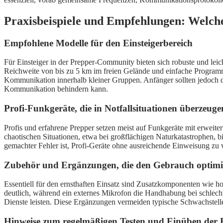
Praxisbeispiele und Empfehlungen: Welche
Empfohlene Modelle für den Einsteigerbereich
Für Einsteiger in der Prepper-Community bieten sich robuste und le
Reichweite von bis zu 5 km im freien Gelände und einfache Programmier
Kommunikation innerhalb kleiner Gruppen. Anfänger sollten jedoch d
Kommunikation behindern kann.
Profi-Funkgeräte, die in Notfallsituationen überzeuge
Profis und erfahrene Prepper setzen meist auf Funkgeräte mit erweit
chaotischen Situationen, etwa bei großflächigen Naturkatastrophen, b
gemachter Fehler ist, Profi-Geräte ohne ausreichende Einweisung zu v
Zubehör und Ergänzungen, die den Gebrauch optimi
Essentiell für den ernsthaften Einsatz sind Zusatzkomponenten wie h
deutlich, während ein externes Mikrofon die Handhabung bei schlecht
Dienste leisten. Diese Ergänzungen vermeiden typische Schwachstelle
Hinweise zum regelmäßigen Testen und Einüben der 