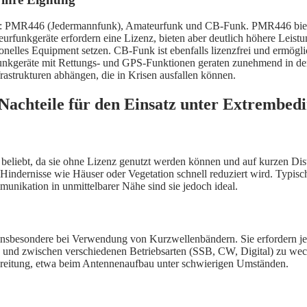
l: PMR446 (Jedermannfunk), Amateurfunk und CB-Funk. PMR446 bietet 
urfunkgeräte erfordern eine Lizenz, bieten aber deutlich höhere Leist
ssionelles Equipment setzen. CB-Funk ist ebenfalls lizenzfrei und ermö
unkgeräte mit Rettungs- und GPS-Funktionen geraten zunehmend in den 
rastrukturen abhängen, die in Krisen ausfallen können.
Nachteile für den Einsatz unter Extrembed
eliebt, da sie ohne Lizenz genutzt werden können und auf kurzen Dist
Hindernisse wie Häuser oder Vegetation schnell reduziert wird. Typisc
unikation in unmittelbarer Nähe sind sie jedoch ideal.
, insbesondere bei Verwendung von Kurzwellenbändern. Sie erfordern j
 und zwischen verschiedenen Betriebsarten (SSB, CW, Digital) zu wechs
bereitung, etwa beim Antennenaufbau unter schwierigen Umständen.