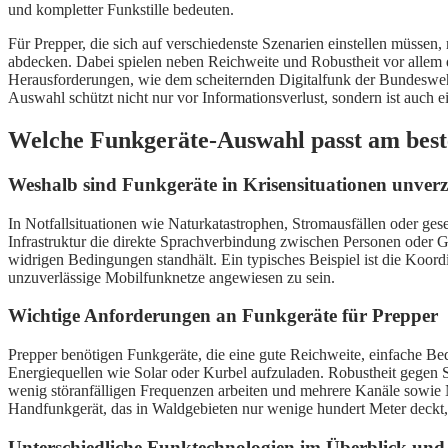
und kompletter Funkstille bedeuten.
Für Prepper, die sich auf verschiedenste Szenarien einstellen müsse
abdecken. Dabei spielen neben Reichweite und Robustheit vor allem di
Herausforderungen, wie dem scheiternden Digitalfunk der Bundeswehr,
Auswahl schützt nicht nur vor Informationsverlust, sondern ist auch 
Welche Funkgeräte-Auswahl passt am beste
Weshalb sind Funkgeräte in Krisensituationen unverz
In Notfallsituationen wie Naturkatastrophen, Stromausfällen oder ge
Infrastruktur die direkte Sprachverbindung zwischen Personen oder Gr
widrigen Bedingungen standhält. Ein typisches Beispiel ist die Koord
unzuverlässige Mobilfunknetze angewiesen zu sein.
Wichtige Anforderungen an Funkgeräte für Prepper
Prepper benötigen Funkgeräte, die eine gute Reichweite, einfache Bed
Energiequellen wie Solar oder Kurbel aufzuladen. Robustheit gegen S
wenig störanfälligen Frequenzen arbeiten und mehrere Kanäle sowie N
Handfunkgerät, das in Waldgebieten nur wenige hundert Meter deckt,
Unterschiedliche Funktechnologien im Überblick und