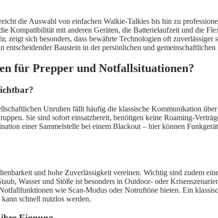
n, reicht die Auswahl von einfachen Walkie-Talkies bis hin zu profess
e Kompatibilität mit anderen Geräten, die Batterielaufzeit und die Flex
 zeigt sich besonders, dass bewährte Technologien oft zuverlässiger 
ein entscheidender Baustein in der persönlichen und gemeinschaftlichen
n für Prepper und Notfallsituationen?
ichtbar?
sellschaftlichen Unruhen fällt häufig die klassische Kommunikation ü
uppen. Sie sind sofort einsatzbereit, benötigen keine Roaming-Verträg
ination einer Sammelstelle bei einem Blackout – hier können Funkgerät
ienbarkeit und hohe Zuverlässigkeit vereinen. Wichtig sind zudem eine 
taub, Wasser und Stöße ist besonders in Outdoor- oder Krisenszenarien
otfallfunktionen wie Scan-Modus oder Notruftöne bieten. Ein klassisch
 kann schnell nutzlos werden.
 ihre Eignung