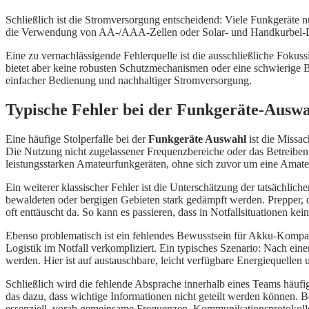
Schließlich ist die Stromversorgung entscheidend: Viele Funkgeräte
die Verwendung von AA-/AAA-Zellen oder Solar- und Handkurbel-Lade
Eine zu vernachlässigende Fehlerquelle ist die ausschließliche Fokus
bietet aber keine robusten Schutzmechanismen oder eine schwierige 
einfacher Bedienung und nachhaltiger Stromversorgung.
Typische Fehler bei der Funkgeräte-Ausw
Eine häufige Stolperfalle bei der
Funkgeräte Auswahl
ist die Missac
Die Nutzung nicht zugelassener Frequenzbereiche oder das Betreiben
leistungsstarken Amateurfunkgeräten, ohne sich zuvor um eine Amateu
Ein weiterer klassischer Fehler ist die Unterschätzung der tatsächli
bewaldeten oder bergigen Gebieten stark gedämpft werden. Prepper, 
oft enttäuscht da. So kann es passieren, dass in Notfallsituationen k
Ebenso problematisch ist ein fehlendes Bewusstsein für Akku-Kompat
Logistik im Notfall verkompliziert. Ein typisches Szenario: Nach ei
werden. Hier ist auf austauschbare, leicht verfügbare Energiequellen
Schließlich wird die fehlende Absprache innerhalb eines Teams häufig
das dazu, dass wichtige Informationen nicht geteilt werden können.
essenziell, vorab gemeinsame Frequenzen, Kommunikationsprotokolle