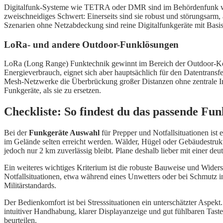
Digitalfunk-Systeme wie TETRA oder DMR sind im Behördenfunk weit 
zweischneidiges Schwert: Einerseits sind sie robust und störungsarm,
Szenarien ohne Netzabdeckung sind reine Digitalfunkgeräte mit Basiss
LoRa- und andere Outdoor-Funklösungen
LoRa (Long Range) Funktechnik gewinnt im Bereich der Outdoor-Komm
Energieverbrauch, eignet sich aber hauptsächlich für den Datentrans
Mesh-Netzwerke die Überbrückung großer Distanzen ohne zentrale Infr
Funkgeräte, als sie zu ersetzen.
Checkliste: So findest du das passende Fun
Bei der
Funkgeräte Auswahl
für Prepper und Notfallsituationen ist 
im Gelände selten erreicht werden. Wälder, Hügel oder Gebäudestruktu
jedoch nur 2 km zuverlässig bleibt. Plane deshalb lieber mit einer de
Ein weiteres wichtiges Kriterium ist die robuste Bauweise und Widers
Notfallsituationen, etwa während eines Unwetters oder bei Schmutz in 
Militärstandards.
Der Bedienkomfort ist bei Stresssituationen ein unterschätzter Aspe
intuitiver Handhabung, klarer Displayanzeige und gut fühlbaren Taste
beurteilen.