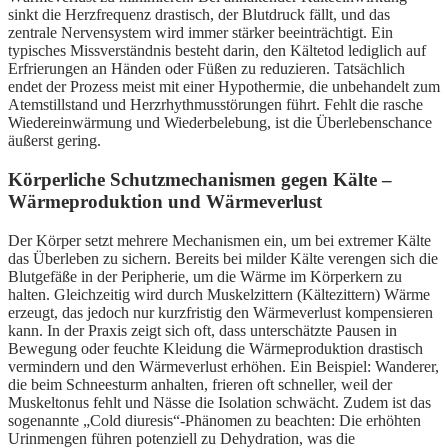
sinkt die Herzfrequenz drastisch, der Blutdruck fällt, und das
zentrale Nervensystem wird immer stärker beeinträchtigt. Ein
typisches Missverständnis besteht darin, den Kältetod lediglich auf
Erfrierungen an Händen oder Füßen zu reduzieren. Tatsächlich
endet der Prozess meist mit einer Hypothermie, die unbehandelt zum
Atemstillstand und Herzrhythmusstörungen führt. Fehlt die rasche
Wiedereinwärmung und Wiederbelebung, ist die Überlebenschance
äußerst gering.
Körperliche Schutzmechanismen gegen Kälte –
Wärmeproduktion und Wärmeverlust
Der Körper setzt mehrere Mechanismen ein, um bei extremer Kälte
das Überleben zu sichern. Bereits bei milder Kälte verengen sich die
Blutgefäße in der Peripherie, um die Wärme im Körperkern zu
halten. Gleichzeitig wird durch Muskelzittern (Kältezittern) Wärme
erzeugt, das jedoch nur kurzfristig den Wärmeverlust kompensieren
kann. In der Praxis zeigt sich oft, dass unterschätzte Pausen in
Bewegung oder feuchte Kleidung die Wärmeproduktion drastisch
vermindern und den Wärmeverlust erhöhen. Ein Beispiel: Wanderer,
die beim Schneesturm anhalten, frieren oft schneller, weil der
Muskeltonus fehlt und Nässe die Isolation schwächt. Zudem ist das
sogenannte „Cold diuresis“-Phänomen zu beachten: Die erhöhten
Urinmengen führen potenziell zu Dehydration, was die