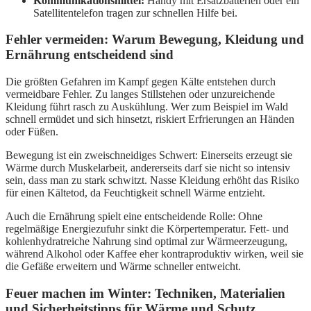
Kommunikationsmittel:
Handy mit Ersatzbatterien oder ein
Satellitentelefon tragen zur schnellen Hilfe bei.
Fehler vermeiden: Warum Bewegung, Kleidung und
Ernährung entscheidend sind
Die größten Gefahren im Kampf gegen Kälte entstehen durch
vermeidbare Fehler. Zu langes Stillstehen oder unzureichende
Kleidung führt rasch zu Auskühlung. Wer zum Beispiel im Wald
schnell ermüdet und sich hinsetzt, riskiert Erfrierungen an Händen
oder Füßen.
Bewegung ist ein zweischneidiges Schwert: Einerseits erzeugt sie
Wärme durch Muskelarbeit, andererseits darf sie nicht so intensiv
sein, dass man zu stark schwitzt. Nasse Kleidung erhöht das Risiko
für einen Kältetod, da Feuchtigkeit schnell Wärme entzieht.
Auch die Ernährung spielt eine entscheidende Rolle: Ohne
regelmäßige Energiezufuhr sinkt die Körpertemperatur. Fett- und
kohlenhydratreiche Nahrung sind optimal zur Wärmeerzeugung,
während Alkohol oder Kaffee eher kontraproduktiv wirken, weil sie
die Gefäße erweitern und Wärme schneller entweicht.
Feuer machen im Winter: Techniken, Materialien
und Sicherheitstipps für Wärme und Schutz