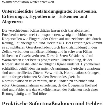
Wärmeproduktion weiter erschwert.
Unterschiedliche Gefährdungsgrade: Frostbeulen,
Erfrierungen, Hypothermie – Erkennen und
Abgrenzen
Die verschiedenen Kälteschäden lassen sich klar abgrenzen.
Frostbeulen treten meist an exponierten, wenig durchbluteten
Körperstellen wie Fingern oder Ohren auf und zeichnen sich durch
Rötung, Taubheitsgefühl und Juckreiz aus. Bei Erfrierungen kommt
es zu sichtbaren Gewebeschäden durch Eiskristallbildung in den
Zellen, verbunden mit Blasenbildung und in schweren Fällen
bleibenden Gewebeverlusten. Diese äußeren Schäden sind oft
Warnzeichen einer bereits progressiven Unterkühlung, da der
Körper Blut an die lebenswichtigen Organe umleitet. Hypothermie
schließlich betrifft den gesamten Organismus. Typische Symptome
sind unkontrolliertes Zittern, Verwirrtheit, Koordinationsstörungen
und in fortgeschrittenen Stadien Bewusstlosigkeit. In
Notfallsituationen ist es zentral, diese Stadien zu erkennen und
sofort Gegenmaßnahmen einzuleiten, da die Übergänge fließend
sind und Fehler wie das Abkühlenlassen des Patienten nach einer
Rettung häufig zum Tod führen.
Praktische Sofortmaßnahmen und Fehler,