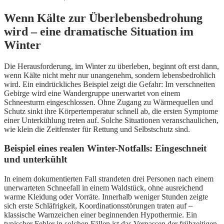
Wenn Kälte zur Überlebensbedrohung
wird – eine dramatische Situation im
Winter
Die Herausforderung, im Winter zu überleben, beginnt oft erst dann,
wenn Kälte nicht mehr nur unangenehm, sondern lebensbedrohlich
wird. Ein eindrückliches Beispiel zeigt die Gefahr: Im verschneiten
Gebirge wird eine Wandergruppe unerwartet von einem
Schneesturm eingeschlossen. Ohne Zugang zu Wärmequellen und
Schutz sinkt ihre Körpertemperatur schnell ab, die ersten Symptome
einer Unterkühlung treten auf. Solche Situationen veranschaulichen,
wie klein die Zeitfenster für Rettung und Selbstschutz sind.
Beispiel eines realen Winter-Notfalls: Eingeschneit
und unterkühlt
In einem dokumentierten Fall strandeten drei Personen nach einem
unerwarteten Schneefall in einem Waldstück, ohne ausreichend
warme Kleidung oder Vorräte. Innerhalb weniger Stunden zeigte
sich erste Schläfrigkeit, Koordinationsstörungen traten auf –
klassische Warnzeichen einer beginnenden Hypothermie. Ein
typischer Fehler in solchen Fällen ist das Verpassen der frühzeitigen