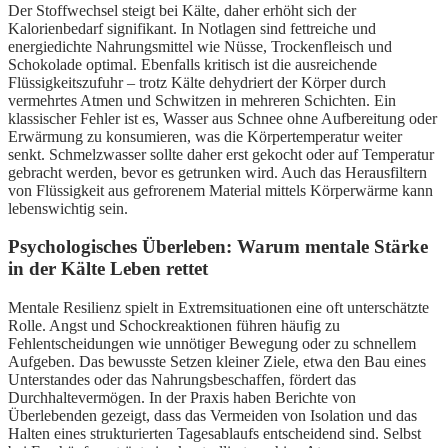
Der Stoffwechsel steigt bei Kälte, daher erhöht sich der
Kalorienbedarf signifikant. In Notlagen sind fettreiche und
energiedichte Nahrungsmittel wie Nüsse, Trockenfleisch und
Schokolade optimal. Ebenfalls kritisch ist die ausreichende
Flüssigkeitszufuhr – trotz Kälte dehydriert der Körper durch
vermehrtes Atmen und Schwitzen in mehreren Schichten. Ein
klassischer Fehler ist es, Wasser aus Schnee ohne Aufbereitung oder
Erwärmung zu konsumieren, was die Körpertemperatur weiter
senkt. Schmelzwasser sollte daher erst gekocht oder auf Temperatur
gebracht werden, bevor es getrunken wird. Auch das Herausfiltern
von Flüssigkeit aus gefrorenem Material mittels Körperwärme kann
lebenswichtig sein.
Psychologisches Überleben: Warum mentale Stärke
in der Kälte Leben rettet
Mentale Resilienz spielt in Extremsituationen eine oft unterschätzte
Rolle. Angst und Schockreaktionen führen häufig zu
Fehlentscheidungen wie unnötiger Bewegung oder zu schnellem
Aufgeben. Das bewusste Setzen kleiner Ziele, etwa den Bau eines
Unterstandes oder das Nahrungsbeschaffen, fördert das
Durchhaltevermögen. In der Praxis haben Berichte von
Überlebenden gezeigt, dass das Vermeiden von Isolation und das
Halten eines strukturierten Tagesablaufs entscheidend sind. Selbst