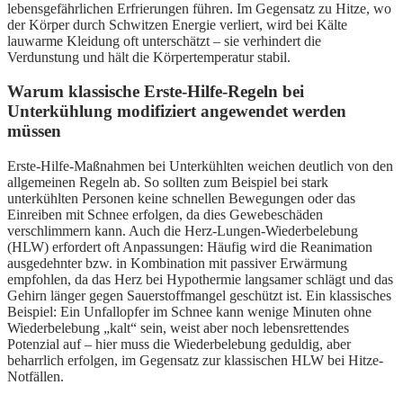
lebensgefährlichen Erfrierungen führen. Im Gegensatz zu Hitze, wo
der Körper durch Schwitzen Energie verliert, wird bei Kälte
lauwarme Kleidung oft unterschätzt – sie verhindert die
Verdunstung und hält die Körpertemperatur stabil.
Warum klassische Erste-Hilfe-Regeln bei
Unterkühlung modifiziert angewendet werden
müssen
Erste-Hilfe-Maßnahmen bei Unterkühlten weichen deutlich von den
allgemeinen Regeln ab. So sollten zum Beispiel bei stark
unterkühlten Personen keine schnellen Bewegungen oder das
Einreiben mit Schnee erfolgen, da dies Gewebeschäden
verschlimmern kann. Auch die Herz-Lungen-Wiederbelebung
(HLW) erfordert oft Anpassungen: Häufig wird die Reanimation
ausgedehnter bzw. in Kombination mit passiver Erwärmung
empfohlen, da das Herz bei Hypothermie langsamer schlägt und das
Gehirn länger gegen Sauerstoffmangel geschützt ist. Ein klassisches
Beispiel: Ein Unfallopfer im Schnee kann wenige Minuten ohne
Wiederbelebung „kalt“ sein, weist aber noch lebensrettendes
Potenzial auf – hier muss die Wiederbelebung geduldig, aber
beharrlich erfolgen, im Gegensatz zur klassischen HLW bei Hitze-
Notfällen.