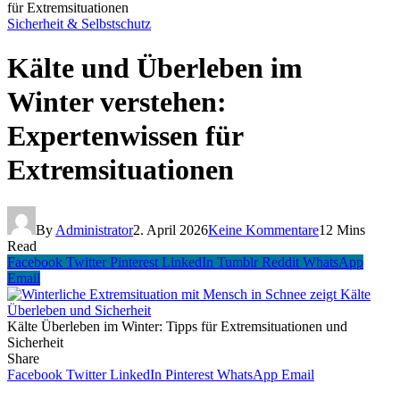
für Extremsituationen
Sicherheit & Selbstschutz
Kälte und Überleben im
Winter verstehen:
Expertenwissen für
Extremsituationen
By
Administrator
2. April 2026
Keine Kommentare
12 Mins
Read
Facebook
Twitter
Pinterest
LinkedIn
Tumblr
Reddit
WhatsApp
Email
Kälte Überleben im Winter: Tipps für Extremsituationen und
Sicherheit
Share
Facebook
Twitter
LinkedIn
Pinterest
WhatsApp
Email