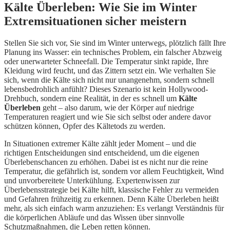
Kälte Überleben: Wie Sie im Winter
Extremsituationen sicher meistern
Stellen Sie sich vor, Sie sind im Winter unterwegs, plötzlich fällt Ihre
Planung ins Wasser: ein technisches Problem, ein falscher Abzweig
oder unerwarteter Schneefall. Die Temperatur sinkt rapide, Ihre
Kleidung wird feucht, und das Zittern setzt ein. Wie verhalten Sie
sich, wenn die Kälte sich nicht nur unangenehm, sondern schnell
lebensbedrohlich anfühlt? Dieses Szenario ist kein Hollywood-
Drehbuch, sondern eine Realität, in der es schnell um
Kälte
Überleben
geht – also darum, wie der Körper auf niedrige
Temperaturen reagiert und wie Sie sich selbst oder andere davor
schützen können, Opfer des Kältetods zu werden.
In Situationen extremer Kälte zählt jeder Moment – und die
richtigen Entscheidungen sind entscheidend, um die eigenen
Überlebenschancen zu erhöhen. Dabei ist es nicht nur die reine
Temperatur, die gefährlich ist, sondern vor allem Feuchtigkeit, Wind
und unvorbereitete Unterkühlung. Expertenwissen zur
Überlebensstrategie bei Kälte hilft, klassische Fehler zu vermeiden
und Gefahren frühzeitig zu erkennen. Denn Kälte Überleben heißt
mehr, als sich einfach warm anzuziehen: Es verlangt Verständnis für
die körperlichen Abläufe und das Wissen über sinnvolle
Schutzmaßnahmen, die Leben retten können.