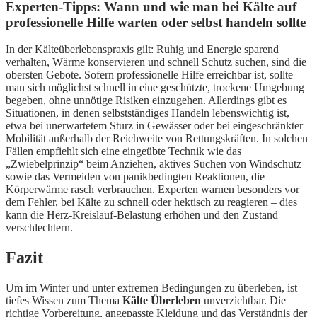
Experten-Tipps: Wann und wie man bei Kälte auf
professionelle Hilfe warten oder selbst handeln sollte
In der Kälteüberlebenspraxis gilt: Ruhig und Energie sparend
verhalten, Wärme konservieren und schnell Schutz suchen, sind die
obersten Gebote. Sofern professionelle Hilfe erreichbar ist, sollte
man sich möglichst schnell in eine geschützte, trockene Umgebung
begeben, ohne unnötige Risiken einzugehen. Allerdings gibt es
Situationen, in denen selbstständiges Handeln lebenswichtig ist,
etwa bei unerwartetem Sturz in Gewässer oder bei eingeschränkter
Mobilität außerhalb der Reichweite von Rettungskräften. In solchen
Fällen empfiehlt sich eine eingeübte Technik wie das
„Zwiebelprinzip“ beim Anziehen, aktives Suchen von Windschutz
sowie das Vermeiden von panikbedingten Reaktionen, die
Körperwärme rasch verbrauchen. Experten warnen besonders vor
dem Fehler, bei Kälte zu schnell oder hektisch zu reagieren – dies
kann die Herz-Kreislauf-Belastung erhöhen und den Zustand
verschlechtern.
Fazit
Um im Winter und unter extremen Bedingungen zu überleben, ist
tiefes Wissen zum Thema
Kälte Überleben
unverzichtbar. Die
richtige Vorbereitung, angepasste Kleidung und das Verständnis der