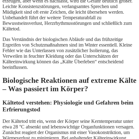
erzeugen, aber wenn es nachlässt, wird die Gefahr deutlich größer.
Leichte Konsistenzstörungen, verlangsamtes Sprechen und
Müdigkeit sind oft erste Zeichen, die leicht übersehen werden.
Unbehandelt führt der weitere Temperaturabfall zu
Bewusstseinsverlust, Herzrhythmusstörungen und schließlich zum
Kältetod.
Das Verständnis der biologischen Abläufe und das frühzeitige
Ergreifen von Schutzmaßnahmen sind im Winter essentiell. Kleine
Fehler wie das Unterlassen von zusätzlicher Isolierung, das
Verweilen in feuchter Kleidung oder das Unterschätzen der
Kälteeinwirkung können das „Kälte Überleben“ entscheidend
beeinflussen.
Biologische Reaktionen auf extreme Kälte
– Was passiert im Körper?
Kältetod verstehen: Physiologie und Gefahren beim
Erfrierungstod
Der Kältetod tritt ein, wenn der Körper seine Kerntemperatur unter
etwa 28 °C absenkt und lebenswichtige Organfunktionen versagen.
Zunächst reagiert der Organismus mit einer Vasokonstriktion, um
Wärmeverlust zu minimieren. Bei anhaltender Kälteeinwirkung