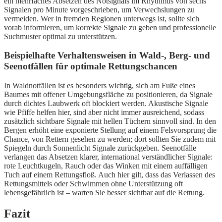
ein mehrfaches Absetzen des Notsignals im Rhythmus von sechs
Signalen pro Minute vorgeschrieben, um Verwechslungen zu
vermeiden. Wer in fremden Regionen unterwegs ist, sollte sich
vorab informieren, um korrekte Signale zu geben und professionelle
Suchmuster optimal zu unterstützen.
Beispielhafte Verhaltensweisen in Wald-, Berg- und
Seenotfällen für optimale Rettungschancen
In Waldnotfällen ist es besonders wichtig, sich am Fuße eines
Baumes mit offener Umgebungsfläche zu positionieren, da Signale
durch dichtes Laubwerk oft blockiert werden. Akustische Signale
wie Pfiffe helfen hier, sind aber nicht immer ausreichend, sodass
zusätzlich sichtbare Signale mit hellen Tüchern sinnvoll sind. In den
Bergen erhöht eine exponierte Stellung auf einem Felsvorsprung die
Chance, von Rettern gesehen zu werden; dort sollten Sie zudem mit
Spiegeln durch Sonnenlicht Signale zurückgeben. Seenotfälle
verlangen das Absetzen klarer, international verständlicher Signale:
rote Leuchtkugeln, Rauch oder das Winken mit einem auffälligen
Tuch auf einem Rettungsfloß. Auch hier gilt, dass das Verlassen des
Rettungsmittels oder Schwimmen ohne Unterstützung oft
lebensgefährlich ist – warten Sie besser sichtbar auf die Rettung.
Fazit