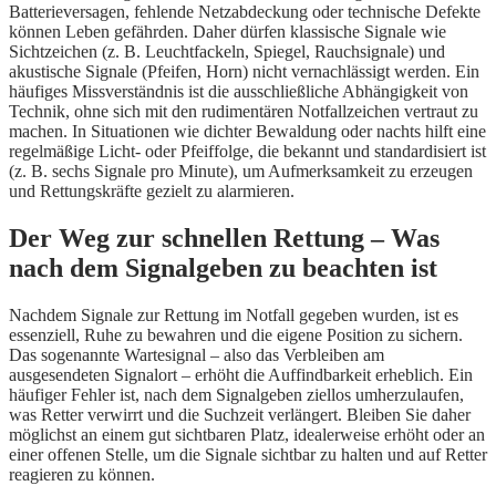
Batterieversagen, fehlende Netzabdeckung oder technische Defekte
können Leben gefährden. Daher dürfen klassische Signale wie
Sichtzeichen (z. B. Leuchtfackeln, Spiegel, Rauchsignale) und
akustische Signale (Pfeifen, Horn) nicht vernachlässigt werden. Ein
häufiges Missverständnis ist die ausschließliche Abhängigkeit von
Technik, ohne sich mit den rudimentären Notfallzeichen vertraut zu
machen. In Situationen wie dichter Bewaldung oder nachts hilft eine
regelmäßige Licht- oder Pfeiffolge, die bekannt und standardisiert ist
(z. B. sechs Signale pro Minute), um Aufmerksamkeit zu erzeugen
und Rettungskräfte gezielt zu alarmieren.
Der Weg zur schnellen Rettung – Was
nach dem Signalgeben zu beachten ist
Nachdem Signale zur Rettung im Notfall gegeben wurden, ist es
essenziell, Ruhe zu bewahren und die eigene Position zu sichern.
Das sogenannte Wartesignal – also das Verbleiben am
ausgesendeten Signalort – erhöht die Auffindbarkeit erheblich. Ein
häufiger Fehler ist, nach dem Signalgeben ziellos umherzulaufen,
was Retter verwirrt und die Suchzeit verlängert. Bleiben Sie daher
möglichst an einem gut sichtbaren Platz, idealerweise erhöht oder an
einer offenen Stelle, um die Signale sichtbar zu halten und auf Retter
reagieren zu können.