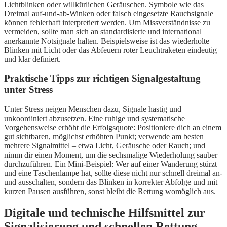
Lichtblinken oder willkürlichen Geräuschen. Symbole wie das
Dreimal auf-und-ab-Winken oder falsch eingesetzte Rauchsignale
können fehlerhaft interpretiert werden. Um Missverständnisse zu
vermeiden, sollte man sich an standardisierte und international
anerkannte Notsignale halten. Beispielsweise ist das wiederholte
Blinken mit Licht oder das Abfeuern roter Leuchtraketen eindeutig
und klar definiert.
Praktische Tipps zur richtigen Signalgestaltung
unter Stress
Unter Stress neigen Menschen dazu, Signale hastig und
unkoordiniert abzusetzen. Eine ruhige und systematische
Vorgehensweise erhöht die Erfolgsquote: Positioniere dich an einem
gut sichtbaren, möglichst erhöhten Punkt; verwende am besten
mehrere Signalmittel – etwa Licht, Geräusche oder Rauch; und
nimm dir einen Moment, um die sechsmalige Wiederholung sauber
durchzuführen. Ein Mini-Beispiel: Wer auf einer Wanderung stürzt
und eine Taschenlampe hat, sollte diese nicht nur schnell dreimal an-
und ausschalten, sondern das Blinken in korrekter Abfolge und mit
kurzen Pausen ausführen, sonst bleibt die Rettung womöglich aus.
Digitale und technische Hilfsmittel zur
Signalisierung und schnellen Rettung