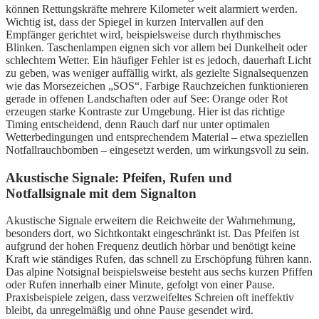
können Rettungskräfte mehrere Kilometer weit alarmiert werden.
Wichtig ist, dass der Spiegel in kurzen Intervallen auf den
Empfänger gerichtet wird, beispielsweise durch rhythmisches
Blinken. Taschenlampen eignen sich vor allem bei Dunkelheit oder
schlechtem Wetter. Ein häufiger Fehler ist es jedoch, dauerhaft Licht
zu geben, was weniger auffällig wirkt, als gezielte Signalsequenzen
wie das Morsezeichen „SOS“. Farbige Rauchzeichen funktionieren
gerade in offenen Landschaften oder auf See: Orange oder Rot
erzeugen starke Kontraste zur Umgebung. Hier ist das richtige
Timing entscheidend, denn Rauch darf nur unter optimalen
Wetterbedingungen und entsprechendem Material – etwa speziellen
Notfallrauchbomben – eingesetzt werden, um wirkungsvoll zu sein.
Akustische Signale: Pfeifen, Rufen und
Notfallsignale mit dem Signalton
Akustische Signale erweitern die Reichweite der Wahrnehmung,
besonders dort, wo Sichtkontakt eingeschränkt ist. Das Pfeifen ist
aufgrund der hohen Frequenz deutlich hörbar und benötigt keine
Kraft wie ständiges Rufen, das schnell zu Erschöpfung führen kann.
Das alpine Notsignal beispielsweise besteht aus sechs kurzen Pfiffen
oder Rufen innerhalb einer Minute, gefolgt von einer Pause.
Praxisbeispiele zeigen, dass verzweifeltes Schreien oft ineffektiv
bleibt, da unregelmäßig und ohne Pause gesendet wird.