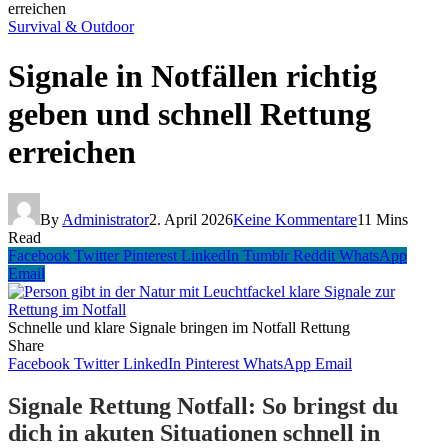
erreichen
Survival & Outdoor
Signale in Notfällen richtig
geben und schnell Rettung
erreichen
By
Administrator
2. April 2026
Keine Kommentare
11 Mins
Read
Facebook
Twitter
Pinterest
LinkedIn
Tumblr
Reddit
WhatsApp
Email
Schnelle und klare Signale bringen im Notfall Rettung
Share
Facebook
Twitter
LinkedIn
Pinterest
WhatsApp
Email
Signale Rettung Notfall: So bringst du
dich in akuten Situationen schnell in