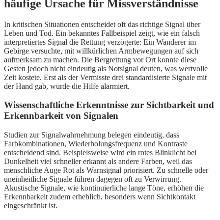
häufige Ursache für Missverständnisse
In kritischen Situationen entscheidet oft das richtige Signal über
Leben und Tod. Ein bekanntes Fallbeispiel zeigt, wie ein falsch
interpretiertes Signal die Rettung verzögerte: Ein Wanderer im
Gebirge versuchte, mit willkürlichen Armbewegungen auf sich
aufmerksam zu machen. Die Bergrettung vor Ort konnte diese
Gesten jedoch nicht eindeutig als Notsignal deuten, was wertvolle
Zeit kostete. Erst als der Vermisste drei standardisierte Signale mit
der Hand gab, wurde die Hilfe alarmiert.
Wissenschaftliche Erkenntnisse zur Sichtbarkeit und
Erkennbarkeit von Signalen
Studien zur Signalwahrnehmung belegen eindeutig, dass
Farbkombinationen, Wiederholungsfrequenz und Kontraste
entscheidend sind. Beispielsweise wird ein rotes Blinklicht bei
Dunkelheit viel schneller erkannt als andere Farben, weil das
menschliche Auge Rot als Warnsignal priorisiert. Zu schnelle oder
uneinheitliche Signale führen dagegen oft zu Verwirrung.
Akustische Signale, wie kontinuierliche lange Töne, erhöhen die
Erkennbarkeit zudem erheblich, besonders wenn Sichtkontakt
eingeschränkt ist.